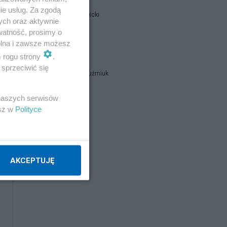
ie usług. Za zgodą
Jan Filip Libicki
ych oraz aktywnie
watność, prosimy o
wolna i zawsze możesz
catrw
m rogu strony
.
sprzeciwić się
Zbigniew Kuźmiuk
 naszych serwisów
Napisz notkę
esz w
Polityce
AKCEPTUJĘ