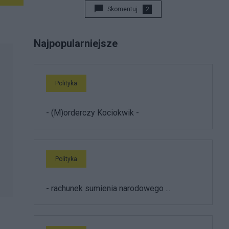
Skomentuj
2
Najpopularniejsze
Polityka
- (M)orderczy Kociokwik -
Polityka
- rachunek sumienia narodowego ...