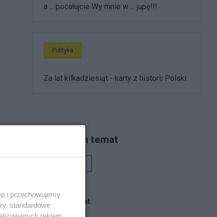
a ... pocałujcie Wy mnie w ... jupę!!!
Polityka
Za lat kilkadziesiąt - karty z historii Polski
Piszą na ten temat
Rafał Woś
ęp i przechowujemy
Blogi na ten temat
ory, standardowe
alizowanych reklam,