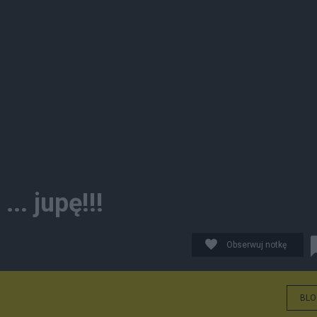
.. jupę!!!
Obserwuj notkę
BLO