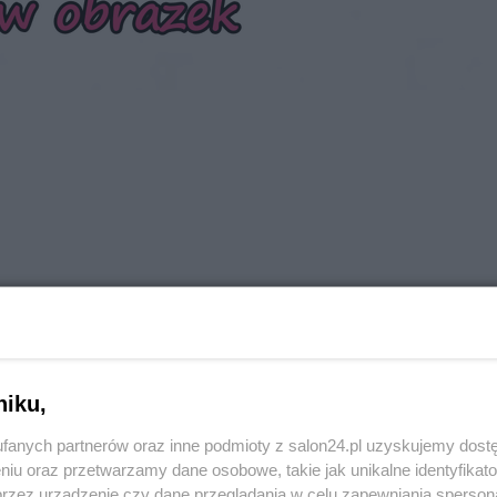
niku,
fanych partnerów oraz inne podmioty z salon24.pl uzyskujemy dost
niu oraz przetwarzamy dane osobowe, takie jak unikalne identyfikat
przez urządzenie czy dane przeglądania w celu zapewniania sperson