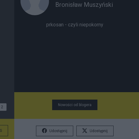
Bronisław Muszyński
prkosan - czyli niepokorny
Nowości od blogera
2
G
Udostępnij
Udostępnij