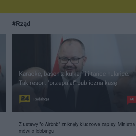
#
Rząd
Karaoke, basen z kulkami i tańce hulańce.
Tak resort "przepalał" publiczną kasę
Redakcja
60
Z ustawy "o Airbnb" zniknęły kluczowe zapisy. Ministra
mówi o lobbingu