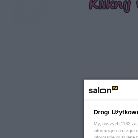
Drogi Użytkow
My, naszych 1162 zau
informacje na urządze
informacje wysyłane 