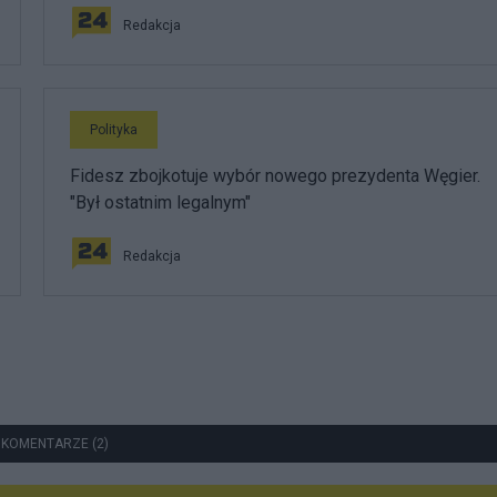
Redakcja
Polityka
Fidesz zbojkotuje wybór nowego prezydenta Węgier.
"Był ostatnim legalnym"
Redakcja
 KOMENTARZE (2)