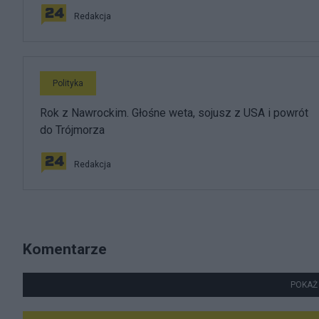
Redakcja
Polityka
Rok z Nawrockim. Głośne weta, sojusz z USA i powrót
do Trójmorza
Redakcja
Komentarze
POKAŻ