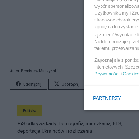
wybór spersonalizowan
Użytkownika my i Zau
skanować charakterys
zgodę na korzystanie 
ją zmienić/wycofać kl
Niektóre rodzaje prz
takiemu przetwarzaniu
Zapoznaj się z poniż
internetowych. Szcze
Autor: Bronisław Muszyński
Prywatności
i
Cookie
Udostępnij
Udostępnij
Lubię to!
S
PARTNERZY
Polityka
PiS odkrywa karty. Demografia, mieszkania, ETS,
deportacje Ukraińców i rozliczenia