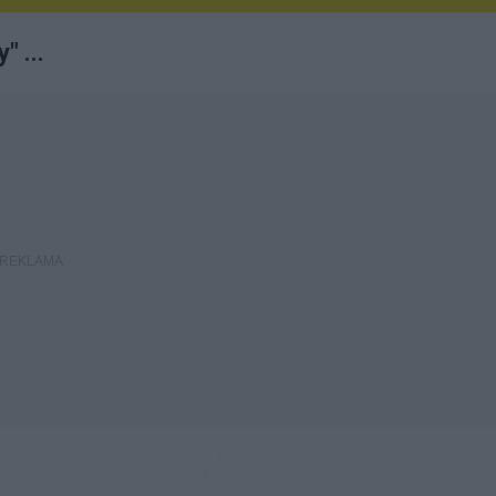
" ...