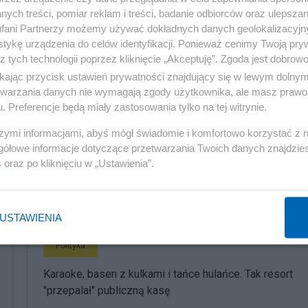
ych treści, pomiar reklam i treści, badanie odbiorców oraz ulepszan
fani Partnerzy możemy używać dokładnych danych geolokalizacyjn
tykę urządzenia do celów identyfikacji. Ponieważ cenimy Twoją pry
z tych technologii poprzez kliknięcie „Akceptuję”. Zgoda jest dobro
ikając przycisk ustawień prywatności znajdujący się w lewym dolny
etwarzania danych nie wymagają zgody użytkownika, ale masz prawo 
. Preferencje będą miały zastosowania tylko na tej witrynie.
szymi informacjami, abyś mógł świadomie i komfortowo korzystać z
gółowe informacje dotyczące przetwarzania Twoich danych znajdzi
s
oraz po kliknięciu w „Ustawienia”.
komentuj
2
Obserwuj notkę
USTAWIENIA
Polityka
Karaoke, basen z kulkami i tańce hulańce. Tak resort
"przepalał" publiczną kasę