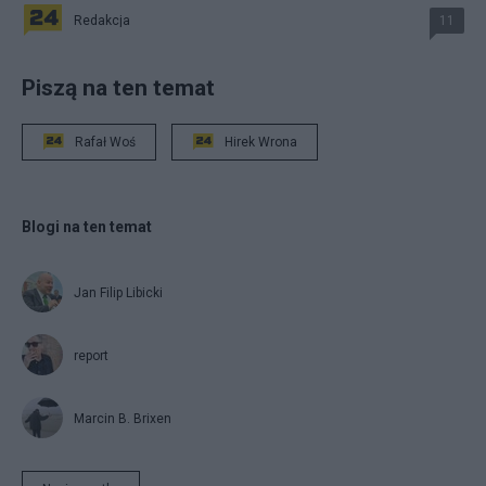
Redakcja
11
Piszą na ten temat
Rafał Woś
Hirek Wrona
Blogi na ten temat
Jan Filip Libicki
report
Marcin B. Brixen