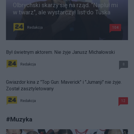
Olbrychski skarży się na rząd. "Napluł mi
w twarz", ale wystarczył list do Tuska
Redakcja
104
Był świetnym aktorem. Nie żyje Janusz Michałowski
Redakcja
8
Gwiazdor kina z "Top Gun: Maverick" i "Jumanji" nie żyje.
Został zasztyletowany
Redakcja
12
#
Muzyka