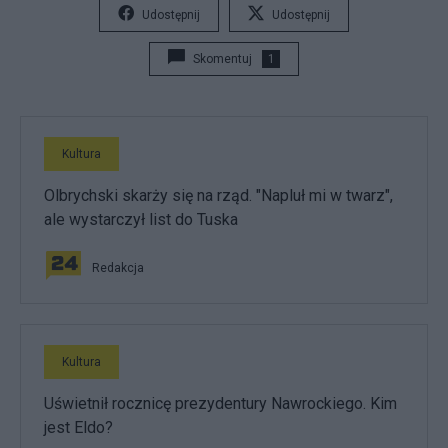
Udostępnij
Udostępnij
Skomentuj
1
Kultura
Olbrychski skarży się na rząd. "Napluł mi w twarz",
ale wystarczył list do Tuska
Redakcja
Kultura
Uświetnił rocznicę prezydentury Nawrockiego. Kim
jest Eldo?