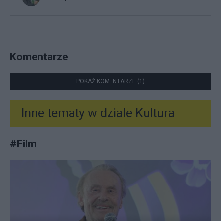
Komentarze
POKAŻ KOMENTARZE (1)
Inne tematy w dziale
Kultura
#
Film