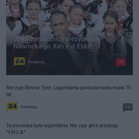
Uświetnił rocznicę prezydentury
Nawrockiego. Kim jest Eldo?
Redakcja
78
Nie żyje Bonnie Tyler. Legendarna gwiazda rocka miała 75
lat
Redakcja
15
Ta piosenka była legendarna. Nie żyje głos przeboju
"Y.M.C.A."