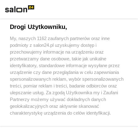
Technologie
Drogi Użytkowniku,
Sport
My, naszych 1162 zaufanych partnerów oraz inne
podmioty z salon24.pl uzyskujemy dostęp i
Społeczeństwo
przechowujemy informacje na urządzeniu oraz
przetwarzamy dane osobowe, takie jak unikalne
Kultura
identyfikatory, standardowe informacje wysyłane przez
urządzenie czy dane przeglądania w celu zapewniania
spersonalizowanych reklam, wybór spersonalizowanych
treści, pomiar reklam i treści, badanie odbiorców oraz
ulepszanie usług. Za zgodą Użytkownika my i Zaufani
X
Facebook
Instagram
Youtube
Partnerzy możemy używać dokładnych danych
geolokalizacyjnych oraz aktywnie skanować
charakterystykę urządzenia do celów identyfikacji.
Web Content Media sp. z o. o. © 2022
Ponieważ cenimy Twoją prywatność, prosimy o zgodę na
korzystanie z tych technologii poprzez kliknięcie
„Akceptuję”. Zgoda jest dobrowolna i zawsze możesz ją
Pomoc
O nas
Praca
Reklama
Kontakt