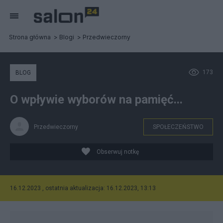
Strona główna
Blogi
Przedwieczorny
173
BLOG
O wpływie wyborów na pamięć...
Przedwieczorny
SPOŁECZEŃSTWO
Obserwuj notkę
16.12.2023 , ostatnia aktualizacja: 16.12.2023, 13:13