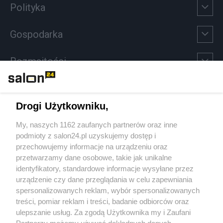
Polityka
Gospodarka
Rozmaitości
Technologie
Drogi Użytkowniku,
Sport
My, naszych 1162 zaufanych partnerów oraz inne
podmioty z salon24.pl uzyskujemy dostęp i
Społeczeństwo
przechowujemy informacje na urządzeniu oraz
przetwarzamy dane osobowe, takie jak unikalne
Kultura
identyfikatory, standardowe informacje wysyłane przez
urządzenie czy dane przeglądania w celu zapewniania
spersonalizowanych reklam, wybór spersonalizowanych
treści, pomiar reklam i treści, badanie odbiorców oraz
ulepszanie usług. Za zgodą Użytkownika my i Zaufani
X
Facebook
Instagram
Youtube