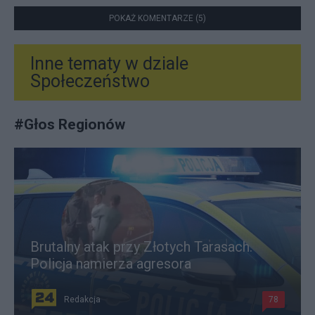
POKAŻ KOMENTARZE (5)
Inne tematy w dziale
Społeczeństwo
#
Głos Regionów
Brutalny atak przy Złotych Tarasach.
Policja namierza agresora
Redakcja
78