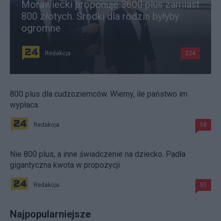
Morawiecki proponuje 3600 plus zamiast
800 złotych. Środki dla rodzin byłyby
ogromne
Redakcja
224
800 plus dla cudzoziemców. Wiemy, ile państwo im
wypłaca
Redakcja
58
Nie 800 plus, a inne świadczenie na dziecko. Padła
gigantyczna kwota w propozycji
Redakcja
55
Najpopularniejsze