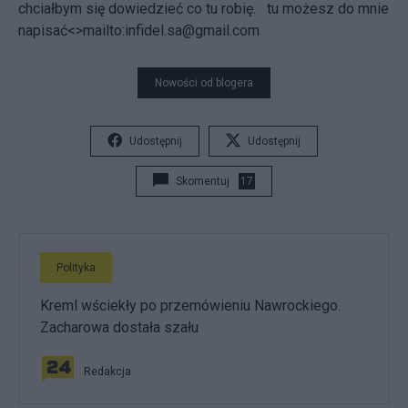
chciałbym się dowiedzieć co tu robię.
tu możesz do mnie
napisać<>mailto:infidel.sa@gmail.com
Nowości od blogera
Udostępnij
Udostępnij
Skomentuj
17
Polityka
Kreml wściekły po przemówieniu Nawrockiego.
Zacharowa dostała szału
Redakcja