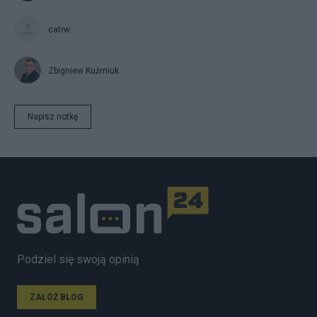
catrw
Zbigniew Kuźmiuk
Napisz notkę
Podziel się swoją opinią
ZAŁÓŻ BLOG