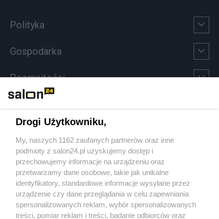
Polityka
Gospodarka
Rozmaitości
Technologie
Drogi Użytkowniku,
Sport
My, naszych 1162 zaufanych partnerów oraz inne
podmioty z salon24.pl uzyskujemy dostęp i
Społeczeństwo
przechowujemy informacje na urządzeniu oraz
przetwarzamy dane osobowe, takie jak unikalne
Kultura
identyfikatory, standardowe informacje wysyłane przez
urządzenie czy dane przeglądania w celu zapewniania
spersonalizowanych reklam, wybór spersonalizowanych
treści, pomiar reklam i treści, badanie odbiorców oraz