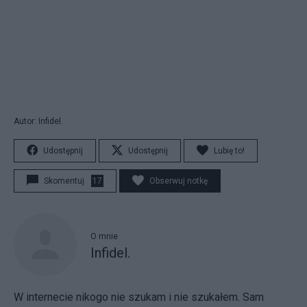
Autor: Infidel.
Udostępnij
Udostępnij
Lubię to!
Skomentuj
17
Obserwuj notkę
O mnie
Infidel.
W internecie nikogo nie szukam i nie szukałem. Sam