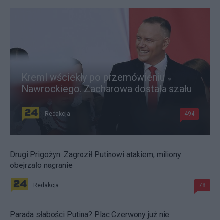
Kreml wściekły po przemówieniu
Nawrockiego. Zacharowa dostała szału
Redakcja
494
Drugi Prigożyn. Zagroził Putinowi atakiem, miliony
obejrzało nagranie
Redakcja
78
Parada słabości Putina? Plac Czerwony już nie