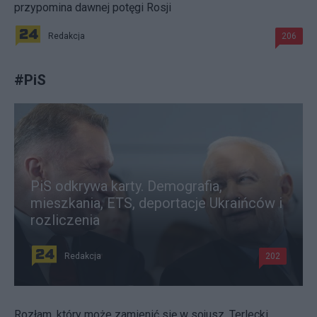
przypomina dawnej potęgi Rosji
Redakcja
206
#
PiS
PiS odkrywa karty. Demografia,
mieszkania, ETS, deportacje Ukraińców i
rozliczenia
Redakcja
202
Rozłam, który może zamienić się w sojusz. Terlecki