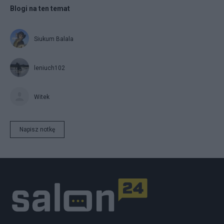
Blogi na ten temat
Siukum Balala
leniuch102
Witek
Napisz notkę