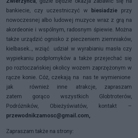
Zwierzyńca
, gdzie będzie okazja zabawić się na
bankiecie, czy uczestniczyć w
biesiadzie
przy
nowoczesnej albo ludowej muzyce wraz z grą na
akordeonie i wspólnym, radosnym śpiewie. Można
także urządzić ognisko z pieczeniem ziemniaków,
kielbasek.., wziąć udział w wyrabianiu masła czy
wypiekaniu podpłomyków a także przejechać się
po roztoczańskiej okolicy wozem zaprzężonym w
rącze konie. Cóż, czekają na nas te wymienione
jak również inne atrakcje, zapraszam
zatem gorąco wszystkich Globtroterów,
Podróżników, Obieżyświatów, kontakt –
przewodnikzamosc@gmail.com,
Zapraszam także na strony: