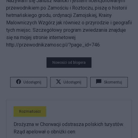
Nazywam się Janusz Malicki i jestem licencjonowanym
przewodnikiem po Zamościu i Roztoczu, piszę o historii
hetmańskiego grodu, ordynacji Zamojskiej, Krainy
Malowniczych Wzgórz jak również o przyrodzie i geografii
tych miejsc. Szczegółowy program zwiedzania znajduje
się na mojej stronie internetowej
http://przewodnikzamosc.pl/?page_id=746
Nowości od blogera
Udostępnij
Udostępnij
Skomentuj
Rozmaitości
Drożyzna w Chorwacji odstrasza polskich turystów.
Rząd apelował o obniżki cen