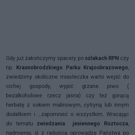
Gdy już zakończymy spacery po
szlakach RPN
czy
np.
Krasnobrodzkiego Parku Krajoobrazowego
,
zwiedzimy okoliczne miasteczka warto wejść do
cichej gospody, wypić grzane piwo (
bezalkoholowe rzecz jasna) czy też gorącą
herbatę z sokiem malinowym, cytryną lub innym
dodatkiem i …zapomnieć o wszystkim. Wracając
do tematu
zwiedzania jesiennego Roztocza
,
nadmienię, iż z radością oprowadzę Państwa po