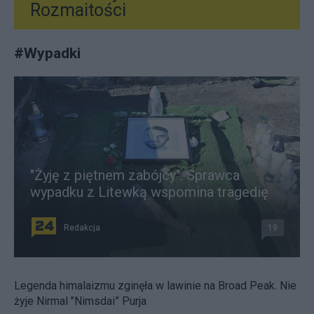
Rozmaitości
#
Wypadki
"Żyję z piętnem zabójcy". Sprawca
wypadku z Litewką wspomina tragedię
Redakcja
19
Legenda himalaizmu zginęła w lawinie na Broad Peak. Nie
żyje Nirmal "Nimsdai” Purja