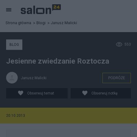
Strona główna
Blogi
Janusz Malicki
553
BLOG
Jesienne zwiedzanie Roztocza
Janusz Malicki
PODRÓŻE
Obserwuj temat
Obserwuj notkę
20.10.2013