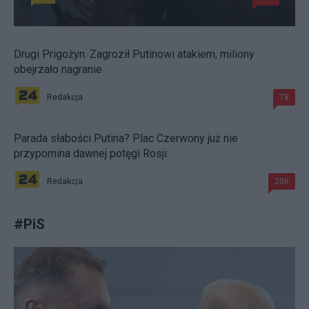
Drugi Prigożyn. Zagroził Putinowi atakiem, miliony
obejrzało nagranie
Redakcja
78
Parada słabości Putina? Plac Czerwony już nie
przypomina dawnej potęgi Rosji
Redakcja
206
#
PiS