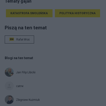
Tematy gajan
KATASTROFA SMOLEŃSKA
POLITYKA HISTORYCZNA
Piszą na ten temat
Rafał Woś
Blogi na ten temat
Jan Filip Libicki
catrw
Zbigniew Kuźmiuk