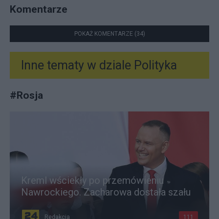
Komentarze
POKAŻ KOMENTARZE (34)
Inne tematy w dziale
Polityka
#
Rosja
Kreml wściekły po przemówieniu
Nawrockiego. Zacharowa dostała szału
Redakcja
111