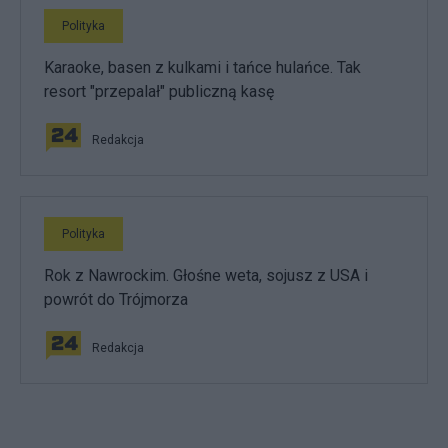
Polityka
Karaoke, basen z kulkami i tańce hulańce. Tak
resort "przepalał" publiczną kasę
Redakcja
Polityka
Rok z Nawrockim. Głośne weta, sojusz z USA i
powrót do Trójmorza
Redakcja