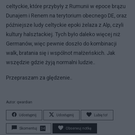
celtyckie, które przybyły z Rumunii w epoce brązu
Dunajem i Renem na terytorium obecnego DE, oraz
późniejsze ludy celtyckie epoki żelaza z Alp, czyli
kultury halsztackiej. Tych było daleko więcej niż
Germanów, więc pewnie doszło do kombinacji
walk, bratania się i wspólnot małżeńskich. Jak
wszędzie gdzie żyją normalni ludzie..
Przepraszam za ględzenie..
Autor: qwardian
Udostępnij
Udostępnij
Lubię to!
Skomentuj
34
Obserwuj notkę