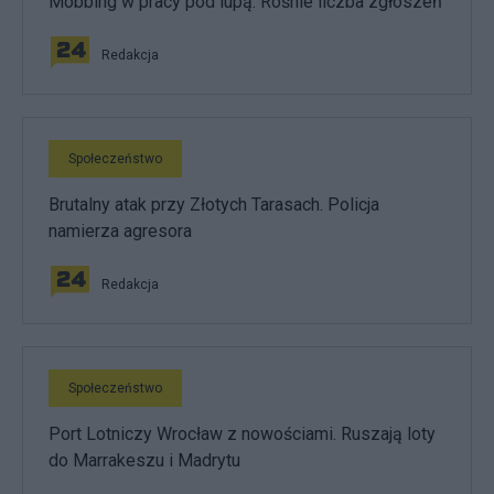
Mobbing w pracy pod lupą. Rośnie liczba zgłoszeń
Redakcja
Społeczeństwo
Brutalny atak przy Złotych Tarasach. Policja
namierza agresora
Redakcja
Społeczeństwo
Port Lotniczy Wrocław z nowościami. Ruszają loty
do Marrakeszu i Madrytu