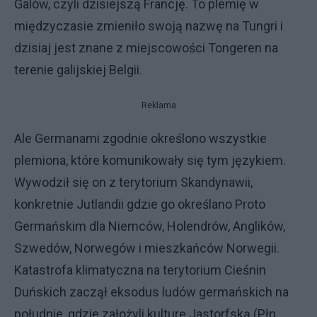
Galów, czyli dzisiejszą Francję. To plemię w
międzyczasie zmieniło swoją nazwę na Tungri i
dzisiaj jest znane z miejscowości Tongeren na
terenie galijskiej Belgii.
Reklama
Ale Germanami zgodnie określono wszystkie
plemiona, które komunikowały się tym językiem.
Wywodził się on z terytorium Skandynawii,
konkretnie Jutlandii gdzie go określano Proto
Germańskim dla Niemców, Holendrów, Anglików,
Szwedów, Norwegów i mieszkańców Norwegii.
Katastrofa klimatyczna na terytorium Cieśnin
Duńskich zaczął eksodus ludów germańskich na
południe, gdzie założyli kulturę Jastorfską (Płn.