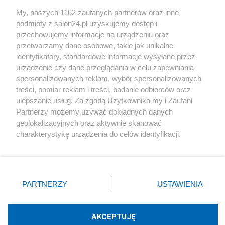
Sport
My, naszych 1162 zaufanych partnerów oraz inne
podmioty z salon24.pl uzyskujemy dostęp i
Społeczeństwo
przechowujemy informacje na urządzeniu oraz
przetwarzamy dane osobowe, takie jak unikalne
Kultura
identyfikatory, standardowe informacje wysyłane przez
urządzenie czy dane przeglądania w celu zapewniania
spersonalizowanych reklam, wybór spersonalizowanych
treści, pomiar reklam i treści, badanie odbiorców oraz
ulepszanie usług. Za zgodą Użytkownika my i Zaufani
X
Facebook
Instagram
Youtube
Partnerzy możemy używać dokładnych danych
geolokalizacyjnych oraz aktywnie skanować
charakterystykę urządzenia do celów identyfikacji.
Web Content Media sp. z o. o. © 2022
Ponieważ cenimy Twoją prywatność, prosimy o zgodę na
korzystanie z tych technologii poprzez kliknięcie
„Akceptuję”. Zgoda jest dobrowolna i zawsze możesz ją
Pomoc
O nas
Praca
Reklama
Kontakt
zmienić/wycofać klikając przycisk ustawień prywatności
PARTNERZY
USTAWIENIA
znajdujący się w lewym dolnym rogu strony
. Niektóre
rodzaje przetwarzania danych nie wymagają zgody
użytkownika, ale masz prawo sprzeciwić się takiemu
AKCEPTUJĘ
przetwarzaniu. Preferencje będą miały zastosowania tylko