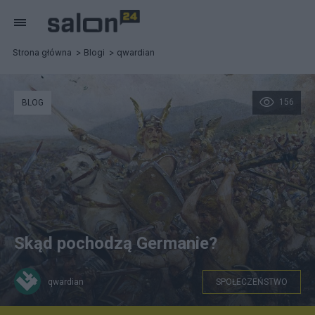
Strona główna
Blogi
qwardian
156
BLOG
Skąd pochodzą Germanie?
qwardian
SPOŁECZEŃSTWO
Der Spiegel