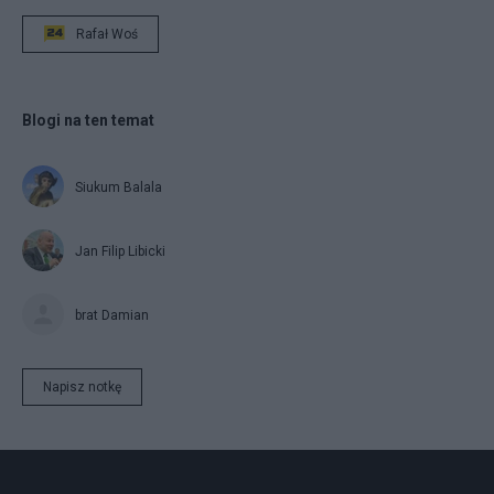
Rafał Woś
Blogi na ten temat
Siukum Balala
Jan Filip Libicki
brat Damian
Napisz notkę