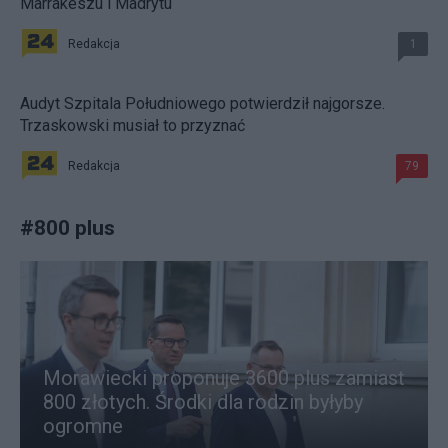
Marrakeszu i Madrytu
Redakcja
1
Audyt Szpitala Południowego potwierdził najgorsze.
Trzaskowski musiał to przyznać
Redakcja
79
#
800 plus
Morawiecki proponuje 3600 plus zamiast
800 złotych. Środki dla rodzin byłyby
ogromne