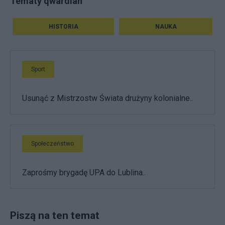
Tematy qwardian
HISTORIA
NAUKA
Sport
Usunąć z Mistrzostw Świata drużyny kolonialne..
Społeczeństwo
Zaprośmy brygadę UPA do Lublina..
Piszą na ten temat