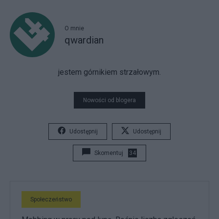
O mnie
qwardian
jestem górnikiem strzałowym.
Nowości od blogera
Udostępnij
Udostępnij
Skomentuj
34
Społeczeństwo