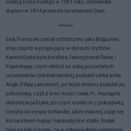
wodzą Eryka Rudego w 1261 roku. Grenlandia
dopiero w 1814 przeszła na własność Dani.
Reklama
Eryk Pomorski został ochrzczony jako Bogusław,
imię często występujące w dynastii Gryfitów.
Kariera Eryka była burzliwa, faworyzował Danię i
Kopenhagę, czym skłócił ze sobą pozostałych
uczestników Unii Kalmarskiej, poślubił córkę króla
Anglii (Filipę Lancaster), po tejże śmierci poślubił jej
pokojówkę, czyli z krwi i kości rodak PL. Nastąpiła
detronizacja Eryka, po czym uciekł on z pokojówką
Cecylią na wyspę Gotlandię, jakże inaczej, zajął się
korsarstwem łupiąc hanzeatyckie statki. Rodak
miał na tyle rozumu, że w odpowiednim momencie