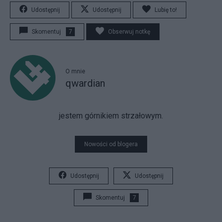
Udostępnij
Udostępnij
Lubię to!
Skomentuj
7
Obserwuj notkę
O mnie
qwardian
jestem górnikiem strzałowym.
Nowości od blogera
Udostępnij
Udostępnij
Skomentuj
7