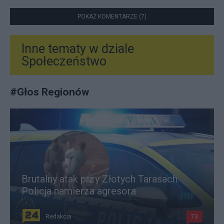
POKAŻ KOMENTARZE (7)
Inne tematy w dziale
Społeczeństwo
#
Głos Regionów
Brutalny atak przy Złotych Tarasach.
Policja namierza agresora
Redakcja
73