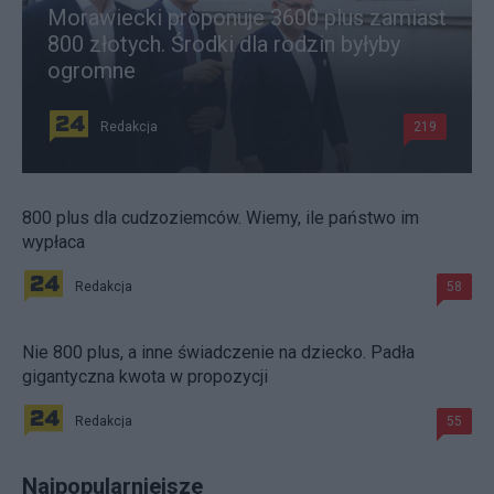
Morawiecki proponuje 3600 plus zamiast
800 złotych. Środki dla rodzin byłyby
ogromne
Redakcja
219
800 plus dla cudzoziemców. Wiemy, ile państwo im
wypłaca
Redakcja
58
Nie 800 plus, a inne świadczenie na dziecko. Padła
gigantyczna kwota w propozycji
Redakcja
55
Najpopularniejsze