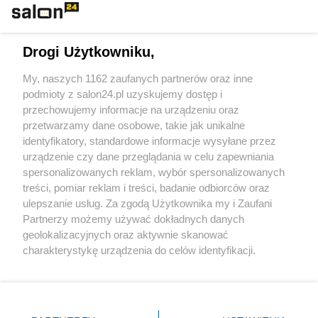
Technologie
Drogi Użytkowniku,
Sport
My, naszych 1162 zaufanych partnerów oraz inne
podmioty z salon24.pl uzyskujemy dostęp i
Społeczeństwo
przechowujemy informacje na urządzeniu oraz
przetwarzamy dane osobowe, takie jak unikalne
Kultura
identyfikatory, standardowe informacje wysyłane przez
urządzenie czy dane przeglądania w celu zapewniania
spersonalizowanych reklam, wybór spersonalizowanych
treści, pomiar reklam i treści, badanie odbiorców oraz
ulepszanie usług. Za zgodą Użytkownika my i Zaufani
X
Facebook
Instagram
Youtube
Partnerzy możemy używać dokładnych danych
geolokalizacyjnych oraz aktywnie skanować
charakterystykę urządzenia do celów identyfikacji.
Web Content Media sp. z o. o. © 2022
Ponieważ cenimy Twoją prywatność, prosimy o zgodę na
korzystanie z tych technologii poprzez kliknięcie
„Akceptuję”. Zgoda jest dobrowolna i zawsze możesz ją
Pomoc
O nas
Praca
Reklama
Kontakt
zmienić/wycofać klikając przycisk ustawień prywatności