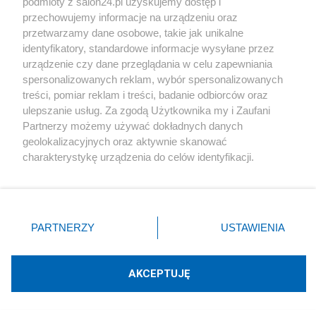
podmioty z salon24.pl uzyskujemy dostęp i
przechowujemy informacje na urządzeniu oraz
przetwarzamy dane osobowe, takie jak unikalne
identyfikatory, standardowe informacje wysyłane przez
Nowości od blogera
urządzenie czy dane przeglądania w celu zapewniania
spersonalizowanych reklam, wybór spersonalizowanych
treści, pomiar reklam i treści, badanie odbiorców oraz
Udostępnij
Udostępnij
ulepszanie usług. Za zgodą Użytkownika my i Zaufani
Partnerzy możemy używać dokładnych danych
Skomentuj
26
geolokalizacyjnych oraz aktywnie skanować
charakterystykę urządzenia do celów identyfikacji.
Ponieważ cenimy Twoją prywatność, prosimy o zgodę na
korzystanie z tych technologii poprzez kliknięcie
„Akceptuję”. Zgoda jest dobrowolna i zawsze możesz ją
Polityka
zmienić/wycofać klikając przycisk ustawień prywatności
PARTNERZY
USTAWIENIA
Fidesz zbojkotuje wybór nowego prezydenta
znajdujący się w lewym dolnym rogu strony
. Niektóre
Węgier. "Był ostatnim legalnym"
rodzaje przetwarzania danych nie wymagają zgody
użytkownika, ale masz prawo sprzeciwić się takiemu
AKCEPTUJĘ
przetwarzaniu. Preferencje będą miały zastosowania tylko
Redakcja
na tej witrynie.