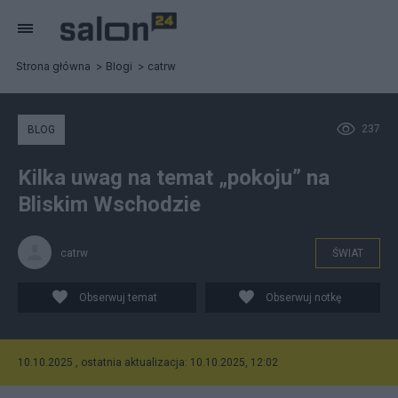
Strona główna
Blogi
catrw
237
BLOG
Kilka uwag na temat „pokoju” na
Bliskim Wschodzie
catrw
ŚWIAT
Obserwuj temat
Obserwuj notkę
10.10.2025 , ostatnia aktualizacja: 10.10.2025, 12:02