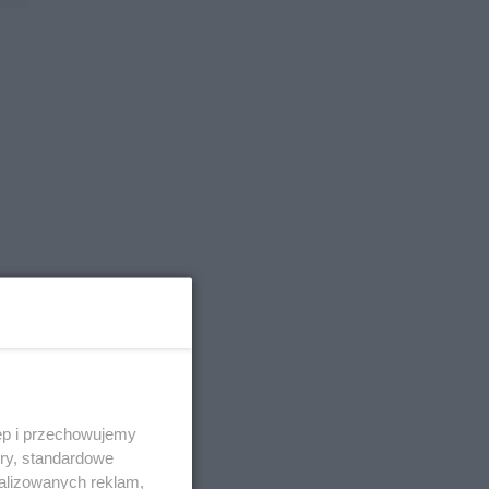
ęp i przechowujemy
ory, standardowe
alizowanych reklam,