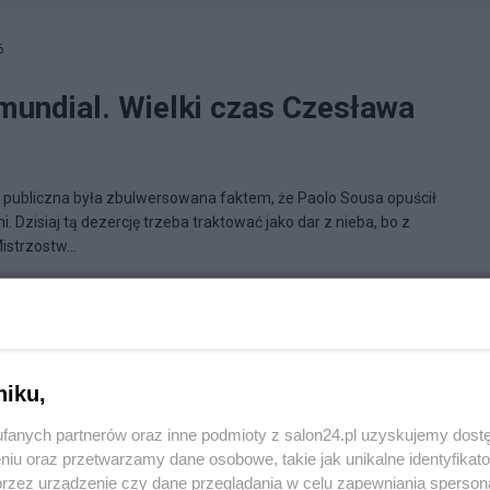
6
mundial. Wielki czas Czesława
 publiczna była zbulwersowana faktem, że Paolo Sousa opuścił
. Dzisiaj tą dezercję trzeba traktować jako dar z nieba, bo z
strzostw...
ła prawda całą dobę
niku,
fanych partnerów oraz inne podmioty z salon24.pl uzyskujemy dost
niu oraz przetwarzamy dane osobowe, takie jak unikalne identyfikat
przez urządzenie czy dane przeglądania w celu zapewniania sperson