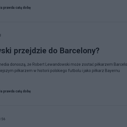
ła prawda całą dobę
3
ki przejdzie do Barcelony?
media donoszą, że Robert Lewandowski może zostać piłkarzem Barcelo
jszym piłkarzem w historii polskiego futbolu i jako piłkarz Bayernu
ła prawda całą dobę
8:56