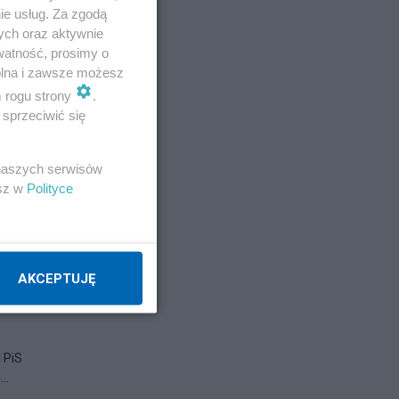
ie usług. Za zgodą
ych oraz aktywnie
watność, prosimy o
wolna i zawsze możesz
m rogu strony
.
sprzeciwić się
 naszych serwisów
esz w
Polityce
AKCEPTUJĘ
 PiS
..