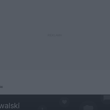
ki
alski