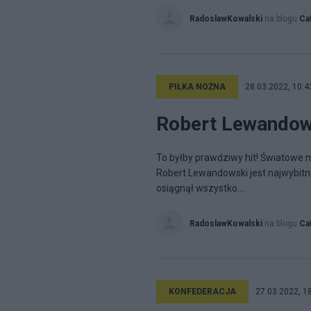
RadoslawKowalski
na blogu
Ca
PIŁKA NOŻNA
28.03.2022, 10:4
Robert Lewandows
To byłby prawdziwy hit! Światowe 
Robert Lewandowski jest najwybitnie
osiągnął wszystko....
RadoslawKowalski
na blogu
Ca
KONFEDERACJA
27.03.2022, 1