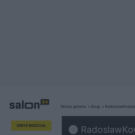
Strona główna
Blogi
RadoslawKowals
ŻEBYŚ WIEDZIAŁ
RadoslawKow