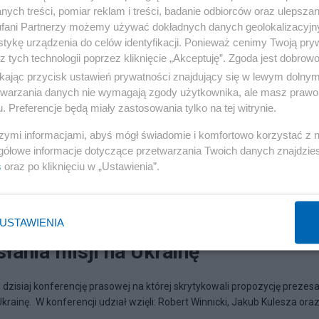
ych treści, pomiar reklam i treści, badanie odbiorców oraz ulepszan
fani Partnerzy możemy używać dokładnych danych geolokalizacyjn
tykę urządzenia do celów identyfikacji. Ponieważ cenimy Twoją pry
z tych technologii poprzez kliknięcie „Akceptuję”. Zgoda jest dobro
ikając przycisk ustawień prywatności znajdujący się w lewym dolny
etwarzania danych nie wymagają zgody użytkownika, ale masz prawo 
. Preferencje będą miały zastosowania tylko na tej witrynie.
szymi informacjami, abyś mógł świadomie i komfortowo korzystać z
gółowe informacje dotyczące przetwarzania Twoich danych znajdzi
s
oraz po kliknięciu w „Ustawienia”.
7:29
 Konfederacja krytykuje pomysł
USTAWIENIA
łania misji na Ukrainę
 dzisiaj konferencję prasowej na której skrytykowali propozycję prezesa
rainę. W konferencji udział wzięli: Robert Winnicki, Jakub Kulesza oraz.