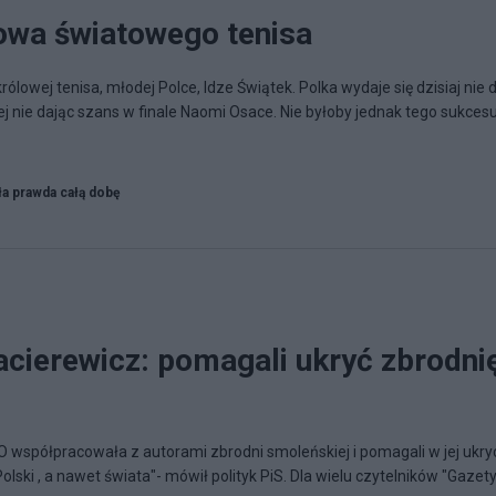
lowa światowego tenisa
owej tenisa, młodej Polce, Idze Świątek. Polka wydaje się dzisiaj nie 
ej nie dając szans w finale Naomi Osace. Nie byłoby jednak tego sukces
ła prawda całą dobę
acierewicz: pomagali ukryć zbrodni
współpracowała z autorami zbrodni smoleńskiej i pomagali w jej ukryc
Polski , a nawet świata"- mówił polityk PiS. Dla wielu czytelników "Gazet