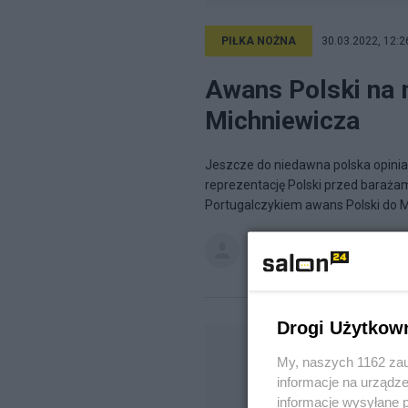
PIŁKA NOŻNA
30.03.2022, 12:2
Awans Polski na 
Michniewicza
Jeszcze do niedawna polska opinia
reprezentację Polski przed barażami
Portugalczykiem awans Polski do Mi
RadoslawKowalski
na blogu
Ca
Drogi Użytkow
My, naszych 1162 zau
informacje na urządze
informacje wysyłane 