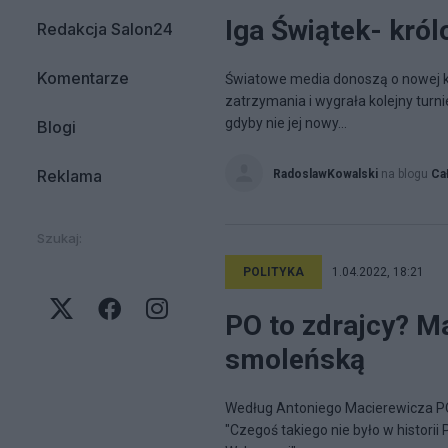
Iga Świątek- kró
Redakcja Salon24
Komentarze
Światowe media donoszą o nowej król
zatrzymania i wygrała kolejny turni
gdyby nie jej nowy...
Blogi
Reklama
RadoslawKowalski
na blogu
Ca
Szukaj:
POLITYKA
1.04.2022, 18:21
PO to zdrajcy? M
smoleńską
Według Antoniego Macierewicza PO 
"Czegoś takiego nie było w historii 