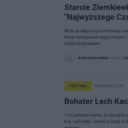
Starcie Ziemkiew
"Najwyższego Cz
Wczoraj odbyła się konferencja tzw
której występowali między innymi: 
ostatni wypowiadał...
RadoslawKowalski
na blogu
Ca
POLITYKA
26.03.2022, 11:15
Bohater Lech Kac
"I my świetnie wiemy, że dzisiaj Gr
kraj- na Polskę"- mówił w Gruzji w
słowami...