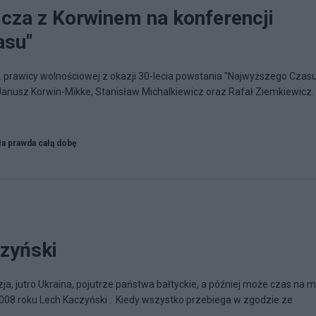
icza z Korwinem na konferencji
asu"
. prawicy wolnościowej z okazji 30-lecia powstania "Najwyższego Czasu
Janusz Korwin-Mikke, Stanisław Michalkiewicz oraz Rafał Ziemkiewicz.
ła prawda całą dobę
zyński
uzja, jutro Ukraina, pojutrze państwa bałtyckie, a później może czas na m
 2008 roku Lech Kaczyński . Kiedy wszystko przebiega w zgodzie ze