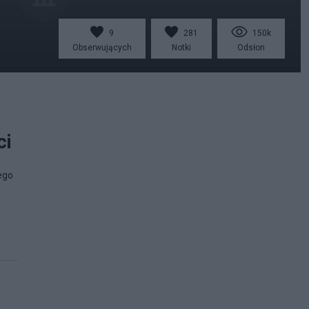
9
281
150k
Obserwujących
Notki
Odsłon
ci
ego