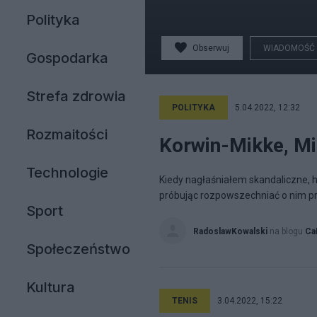
Polityka
Obserwuj
WIADOMOŚĆ
Gospodarka
Strefa zdrowia
POLITYKA
5.04.2022, 12:32
Rozmaitości
Korwin-Mikke, Mic
Technologie
Kiedy nagłaśniałem skandaliczne, h
próbując rozpowszechniać o nim pra
Sport
RadoslawKowalski
na blogu
Ca
Społeczeństwo
Kultura
TENIS
3.04.2022, 15:22