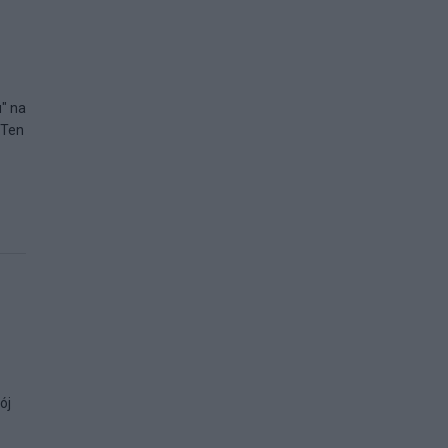
" na
 Ten
ój