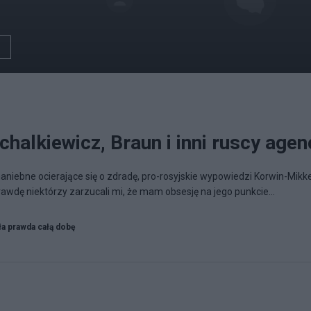
halkiewicz, Braun i inni ruscy agen
aniebne ocierające się o zdradę, pro-rosyjskie wypowiedzi Korwin-Mikk
wdę niektórzy zarzucali mi, że mam obsesję na jego punkcie...
ła prawda całą dobę