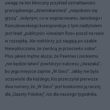
uwagę na ten kliniczny przykład szmatławości
prorządowego „dziennikarstwa”: „niepokorni się
gryzą”. Jedynym, co w wypracowaniu Janickiego i
Rzeczkowskiego koresponduje z tym nadtytułem
jest lead: „publicyści »Uważam Rze« poszli na razie
w rozsypkę. Ale niektórzy już sięgają po szable.
Niewykluczone, że zwrócą je przeciwko sobie”.
Plus jakieś mętne aluzje, że Pawłowi Lisickiemu
„nie będzie łatwo” powtórzyć sukcesu „Uważaka”,
bo jego miejsce zajmie „W Sieci”. Jakby nie było
oczywiste dla każdego, kto przeczytał pierwsze
dwa numery, że „W Sieci” jest konkurencją raczej
dla „Gazety Polskiej”, niż dla naszego tygodnika.