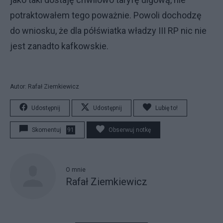
potraktowałem tego poważnie. Powoli dochodzę
do wniosku, że dla półświatka władzy III RP nic nie
jest zanadto kafkowskie.
Autor: Rafał Ziemkiewicz
Udostępnij
Udostępnij
Lubię to!
Skomentuj
91
Obserwuj notkę
O mnie
Rafał Ziemkiewicz