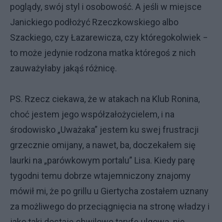
poglądy, swój styl i osobowość. A jeśli w miejsce
Janickiego podłożyć Rzeczkowskiego albo
Szackiego, czy Łazarewicza, czy któregokolwiek −
to może jedynie rodzona matka któregoś z nich
zauważyłaby jakąś różnicę.
PS. Rzecz ciekawa, że w atakach na Klub Ronina,
choć jestem jego współzałożycielem, i na
środowisko „Uważaka” jestem ku swej frustracji
grzecznie omijany, a nawet, ba, doczekałem się
laurki na „parówkowym portalu” Lisa. Kiedy parę
tygodni temu dobrze wtajemniczony znajomy
mówił mi, że po grillu u Giertycha zostałem uznany
za możliwego do przeciągnięcia na stronę władzy i
jako taki dostaję chwilowo taryfę ulgową, nie