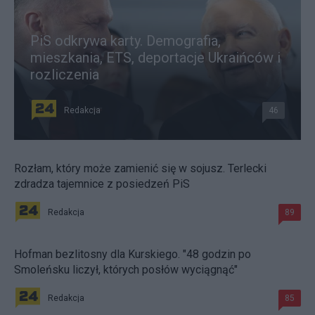
PiS odkrywa karty. Demografia,
mieszkania, ETS, deportacje Ukraińców i
rozliczenia
Redakcja
46
Rozłam, który może zamienić się w sojusz. Terlecki
zdradza tajemnice z posiedzeń PiS
Redakcja
89
Hofman bezlitosny dla Kurskiego. "48 godzin po
Smoleńsku liczył, których posłów wyciągnąć"
Redakcja
85