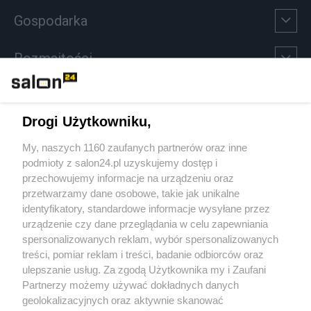
Gospodarka
Rozmaitości
Technologie
Drogi Użytkowniku,
Sport
My, naszych 1160 zaufanych partnerów oraz inne
podmioty z salon24.pl uzyskujemy dostęp i
Społeczeństwo
przechowujemy informacje na urządzeniu oraz
przetwarzamy dane osobowe, takie jak unikalne
Kultura
identyfikatory, standardowe informacje wysyłane przez
urządzenie czy dane przeglądania w celu zapewniania
spersonalizowanych reklam, wybór spersonalizowanych
treści, pomiar reklam i treści, badanie odbiorców oraz
ulepszanie usług. Za zgodą Użytkownika my i Zaufani
X
Facebook
Instagram
Youtube
Partnerzy możemy używać dokładnych danych
geolokalizacyjnych oraz aktywnie skanować