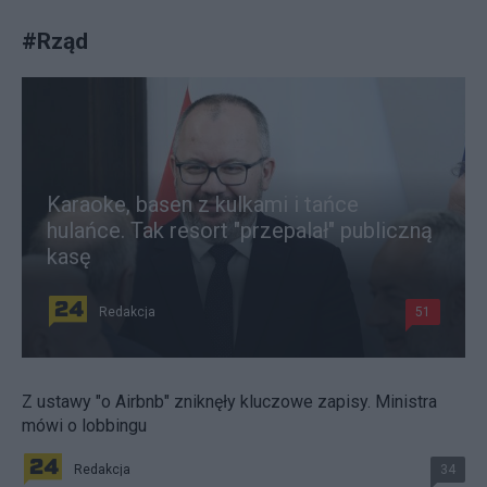
#
Rząd
Karaoke, basen z kulkami i tańce
hulańce. Tak resort "przepalał" publiczną
kasę
Redakcja
51
Z ustawy "o Airbnb" zniknęły kluczowe zapisy. Ministra
mówi o lobbingu
Redakcja
34