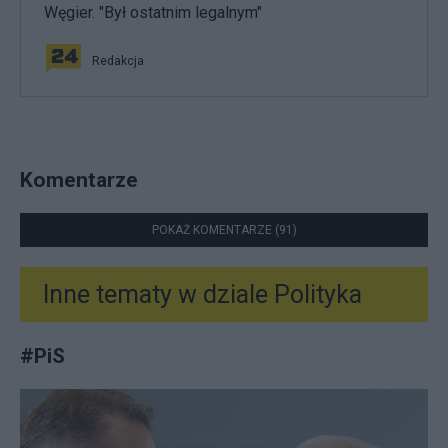
Węgier. "Był ostatnim legalnym"
Redakcja
Komentarze
POKAŻ KOMENTARZE (91)
Inne tematy w dziale
Polityka
#
PiS