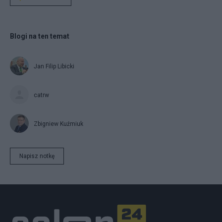
Blogi na ten temat
Jan Filip Libicki
catrw
Zbigniew Kuźmiuk
Napisz notkę