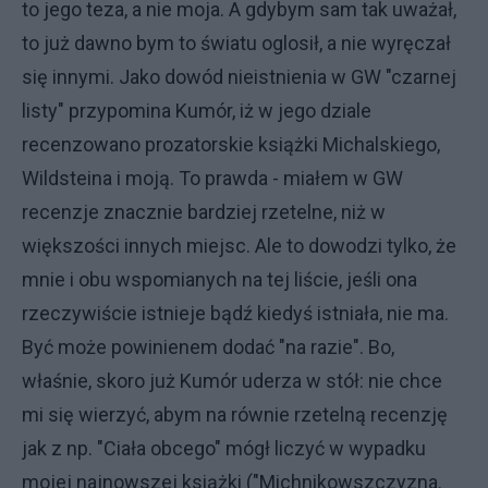
to jego teza, a nie moja. A gdybym sam tak uważał,
to już dawno bym to światu oglosił, a nie wyręczał
się innymi. Jako dowód nieistnienia w GW "czarnej
listy" przypomina Kumór, iż w jego dziale
recenzowano prozatorskie książki Michalskiego,
Wildsteina i moją. To prawda - miałem w GW
recenzje znacznie bardziej rzetelne, niż w
większości innych miejsc. Ale to dowodzi tylko, że
mnie i obu wspomianych na tej liście, jeśli ona
rzeczywiście istnieje bądź kiedyś istniała, nie ma.
Być może powinienem dodać "na razie". Bo,
właśnie, skoro już Kumór uderza w stół: nie chce
mi się wierzyć, abym na równie rzetelną recenzję
jak z np. "Ciała obcego" mógł liczyć w wypadku
mojej najnowszej książki ("Michnikowszczyzna.