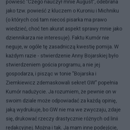
powieść "Czego nauczył mnie August", odebrana
jako tzw. powieść z kluczem o Kuroniu i Michniku
(o których coś tam niecoś pisarka ma prawo
wiedzieć, choć ten akurat aspekt sprawy mnie jako
dziennikarza nie interesuje). Faktu Kumór nie
neguje, w ogóle tę zasadniczą kwestię pomija. W
każdym razie - stwierdzenie Anny Bojarskiej było
stwierdzeniem gościa programu, a nie jej
gospodarza, i pisząc w tonie "Bojarska i
Ziemkiewicz zdemaskowali sekret GW" popełnia
Kumór nadużycie. Ja rozumiem, że pewnie on w
swoim dziale może odpowiadać za każdą opinię,
jaką wydrukuje, bo GW nie ma we zwyczaju, zdaje
się, drukować rzeczy drastycznie różnych od linii
redakcyjnej. Można i tak. Ja mam inne podejście,