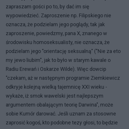
zapraszam gości po to, by dać im się
wypowiedzieć. Zaproszenie np. Filipskiego nie
oznacza, że podzielam jego poglądy, tak jak
zaproszenie, powiedzmy, pana X, znanego w
środowisku homoseksualisty, nie oznacza, że
podzielam jego "orientację seksualną" ("Nie za eto
my jewo liubim", jak to było w starym kawale o
Radiu Erewań i Oskarze Wilde). Więc dowcip
"czekam, aż w następnym programie Ziemkiewicz
odkryje kolejną wielką tajemnicę XXI wieku -
wykaże, iż smok wawelski jest najlepszym
argumentem obalającym teorię Darwina", może
sobie Kumór darować. Jeśli uznam za stosowne
zaprosić kogoś, kto podobne tezy głosi, to będzie