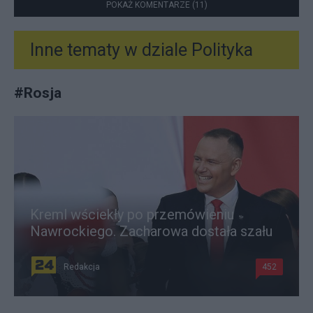
POKAŻ KOMENTARZE (11)
Inne tematy w dziale
Polityka
#
Rosja
Kreml wściekły po przemówieniu
Nawrockiego. Zacharowa dostała szału
Redakcja
452