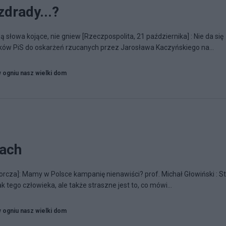
zdrady...?
ą słowa kojące, nie gniew [Rzeczpospolita, 21 października] : Nie da się
ów PiS do oskarżeń rzucanych przez Jarosława Kaczyńskiego na...
w ogniu nasz wielki dom
nach
cza]: Mamy w Polsce kampanię nienawiści? prof. Michał Głowiński : S
k tego człowieka, ale także straszne jest to, co mówi...
w ogniu nasz wielki dom