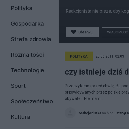
Polityka
Reakcjonista nie pisze, aby k
Gospodarka
Obserwuj
WIADOMOŚĆ
Strefa zdrowia
Rozmaitości
POLITYKA
25.06.2011, 02:03
Technologie
czy istnieje dziś
Sport
Przeczytałam przed chwilą, że pod 
przewidywanych przez polskie prawo
obywateli. Nie mam...
Społeczeństwo
reakcjonistka
na blogu
stanął 
Kultura