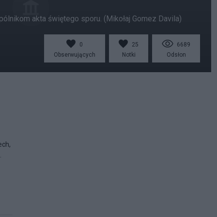
ólnikom akta świętego sporu. (Mikołaj Gomez Davila)
0
25
6689
Obserwujących
Notki
Odsłon
ech,
.