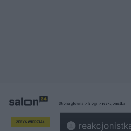
Strona główna
Blogi
reakcjonistka
ŻEBYŚ WIEDZIAŁ
reakcjonistk