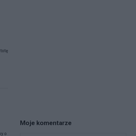
stotę
Moje komentarze
wy o