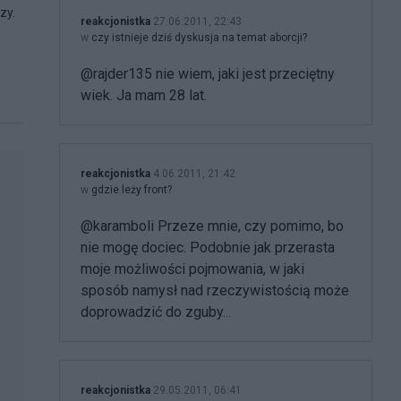
zy.
reakcjonistka
27.06.2011, 22:43
w
czy istnieje dziś dyskusja na temat aborcji?
@rajder135 nie wiem, jaki jest przeciętny
wiek. Ja mam 28 lat.
reakcjonistka
4.06.2011, 21:42
w
gdzie leży front?
@karamboli Przeze mnie, czy pomimo, bo
nie mogę dociec. Podobnie jak przerasta
moje możliwości pojmowania, w jaki
sposób namysł nad rzeczywistością może
doprowadzić do zguby...
reakcjonistka
29.05.2011, 06:41