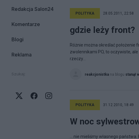
Redakcja Salon24
POLITYKA
28.05.2011, 22:58
Komentarze
gdzie leży front?
Blogi
Różnie można określać położenie fr
zwolennikami PO, to oczywiste, ale 
Reklama
rzeczy...
Szukaj:
reakcjonistka
na blogu
stanął 
POLITYKA
31.12.2010, 18:49
W noc sylwestrową 
... nie mieliśmy własnego państwa