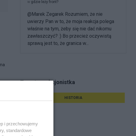
w
gdzie leży front?
@Marek Zegarek Rozumiem, że nie
uwierzy Pan w to, że moja reakcja polega
właśnie na tym, żeby się nie dać nikomu
zawłaszczyć? :) Bo przecież oczywistą
sprawą jest to, że granica w...
 na
Tematy reakcjonistka
HISTORIA
ęp i przechowujemy
ory, standardowe