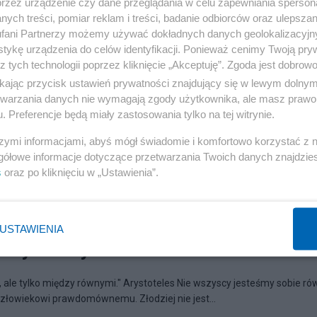
przez urządzenie czy dane przeglądania w celu zapewniania sperson
ych treści, pomiar reklam i treści, badanie odbiorców oraz ulepszan
fani Partnerzy możemy używać dokładnych danych geolokalizacyjn
tykę urządzenia do celów identyfikacji. Ponieważ cenimy Twoją pry
z tych technologii poprzez kliknięcie „Akceptuję”. Zgoda jest dobro
ikając przycisk ustawień prywatności znajdujący się w lewym dolny
etwarzania danych nie wymagają zgody użytkownika, ale masz prawo 
. Preferencje będą miały zastosowania tylko na tej witrynie.
szymi informacjami, abyś mógł świadomie i komfortowo korzystać z
gółowe informacje dotyczące przetwarzania Twoich danych znajdzi
s
oraz po kliknięciu w „Ustawienia”.
USTAWIENIA
ędzy równymi
 ale tylko między równymi." Arystoteles Nie wszyscy jesteśmy sobie rów
człowiekowi prawdomównemu. Złodziej nie jest...