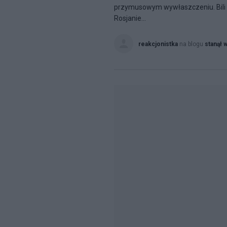
przymusowym wywłaszczeniu. Bili po
Rosjanie...
reakcjonistka
na blogu
stanął 