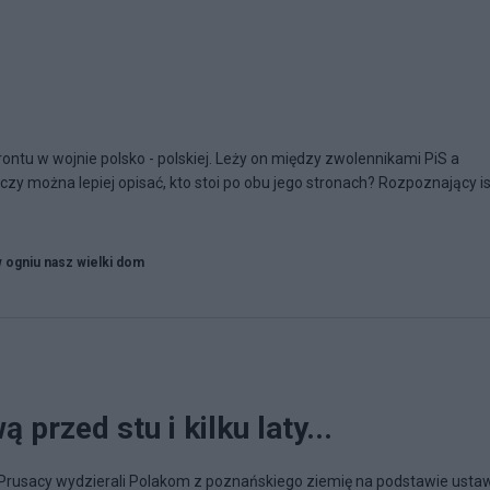
ontu w wojnie polsko - polskiej. Leży on między zwolennikami PiS a
czy można lepiej opisać, kto stoi po obu jego stronach? Rozpoznający i
w ogniu nasz wielki dom
przed stu i kilku laty...
. Prusacy wydzierali Polakom z poznańskiego ziemię na podstawie usta