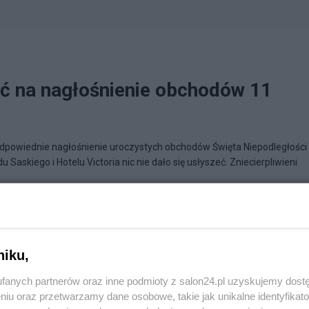
tać na nagłośnienie obchodów 11
dpowiednie nagłośnienie uroczystych obchodów Święta Niepodległości
 Saskiego i Hotelu Victoria nic nie dało się usłyszeć. Zniecierpliwieni
w ogniu nasz wielki dom
niku,
fanych partnerów oraz inne podmioty z salon24.pl uzyskujemy dost
niu oraz przetwarzamy dane osobowe, takie jak unikalne identyfikat