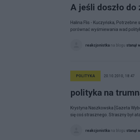
A jeśli doszło do 
Halina Flis - Kuczyńska, Potrzebne s
porównać wyśmiewania wad polityk
reakcjonistka
na blogu
stanął 
POLITYKA
20.10.2010, 18:47
polityka na trum
Krystyna Naszkowska [Gazeta Wybor
się coś strasznego. Straszny był ata
reakcjonistka
na blogu
stanął 