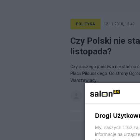
POLITYKA
12.11.2010, 12:49
Czy Polski nie s
listopada?
Czy naszego państwa nie stać na o
Placu Piłsudskiego. Od strony Ogrodu
Warszawiacy...
reakcjonistka
na blogu
stanął 
Drogi Użytkow
My, naszych 1162 zau
informacje na urządze