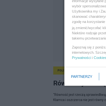
informacje wysyłane 
wybór spersonalizowan
Użytkownika my i Zau
skanować charakterys
zgodę na korzystanie 
ją zmienić/wycofać kl
Niektóre rodzaje prz
takiemu przetwarzaniu
Zapoznaj się z poniż
internetowych. Szcze
Prywatności
i
Cookie
POLITYKA
1.11.2010, 19:44
PARTNERZY
Równość jest mi
"Równość jest rzeczą sprawiedliwą,
Kłamca i oszczerca nie jest równy 