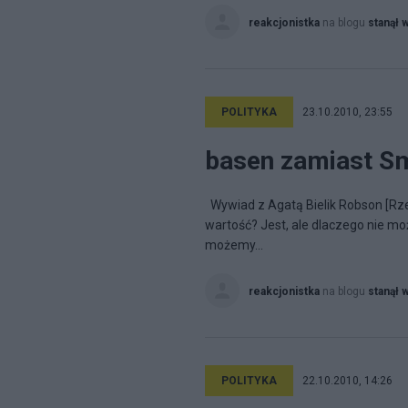
reakcjonistka
na blogu
stanął 
POLITYKA
23.10.2010, 23:55
basen zamiast S
Wywiad z Agatą Bielik Robson [Rzecz
wartość? Jest, ale dlaczego nie m
możemy...
reakcjonistka
na blogu
stanął 
POLITYKA
22.10.2010, 14:26