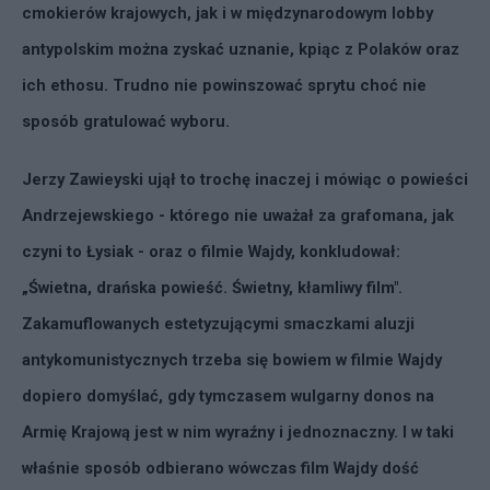
cmokierów krajowych, jak i w międzynarodowym lobby
antypolskim można zyskać uznanie, kpiąc z Polaków oraz
ich ethosu. Trudno nie powinszować sprytu choć nie
sposób gratulować wyboru.
Jerzy Zawieyski ujął to trochę inaczej i mówiąc o powieści
Andrzejewskiego - którego nie uważał za grafomana, jak
czyni to Łysiak - oraz o filmie Wajdy, konkludował:
„Świetna, drańska powieść. Świetny, kłamliwy film".
Zakamuflowanych estetyzującymi smaczkami aluzji
antykomunistycznych trzeba się bowiem w filmie Wajdy
dopiero domyślać, gdy tymczasem wulgarny donos na
Armię Krajową jest w nim wyraźny i jednoznaczny. I w taki
właśnie sposób odbierano wówczas film Wajdy dość