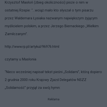
Krzysztof Masłoń (zbieg okoliczności) pisze o nim w
ostatniej Rzepie:
"...wciąż mało kto słyszał o tym pisarzu
przez Waldemara Łysiaka nazwanym największym żyjącym
myślicielem polskim, a przez Jerzego Biernackiego „Wielkim
Zamilczanym”.
http://www.rp.pl/artykul/96976.html
czytamy u Masłonia
"Nieco wcześniej napisał tekst pieśni „Solidarni”, którą dopiero
2 grudnia 2000 roku Krajowy Zjazd Delegatów NSZZ
„Solidarność” przyjął za swój hymn:
Reklama