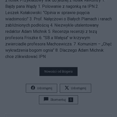
z notek
Przykładowy link do jednej z notek
ReKontry
1.
Bajdy pana Wajdy
1. Polowanie z nagonką na IPN
2.
Leszek Kołakowski: "Opinia w sprawie pojęcia
wiadomości"
3. Prof. Nałęczowi o Białych Plamach i ranach
zabliźnionych podłością
4. Niezwykle utalentowany
redaktor Adam Michnik
5. Recenzja recenzji z tezą
profesora Friszke
6. "SB a Wałęsa" w krzywym
zwierciadle profesora Machcewicza.
7. Komunizm – „Chęć
wykradzenia bogom ognia”
8. Dlaczego Adam Michnik
chce zlikwidować IPN
Nowości od blogera
Udostępnij
Udostępnij
Skomentuj
5