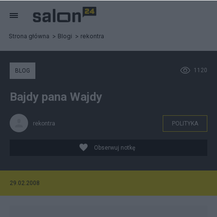
Strona główna
Blogi
rekontra
1120
BLOG
Bajdy pana Wajdy
rekontra
POLITYKA
Obserwuj notkę
29.02.2008