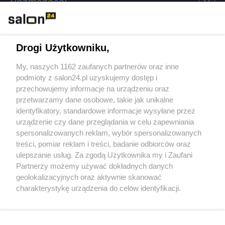
Rozmaitości
Technologie
Drogi Użytkowniku,
Sport
My, naszych 1162 zaufanych partnerów oraz inne
podmioty z salon24.pl uzyskujemy dostęp i
Społeczeństwo
przechowujemy informacje na urządzeniu oraz
przetwarzamy dane osobowe, takie jak unikalne
Kultura
identyfikatory, standardowe informacje wysyłane przez
urządzenie czy dane przeglądania w celu zapewniania
spersonalizowanych reklam, wybór spersonalizowanych
treści, pomiar reklam i treści, badanie odbiorców oraz
ulepszanie usług. Za zgodą Użytkownika my i Zaufani
X
Facebook
Instagram
Youtube
Partnerzy możemy używać dokładnych danych
geolokalizacyjnych oraz aktywnie skanować
charakterystykę urządzenia do celów identyfikacji.
Web Content Media sp. z o. o. © 2022
Ponieważ cenimy Twoją prywatność, prosimy o zgodę na
korzystanie z tych technologii poprzez kliknięcie
„Akceptuję”. Zgoda jest dobrowolna i zawsze możesz ją
Pomoc
O nas
Praca
Reklama
Kontakt