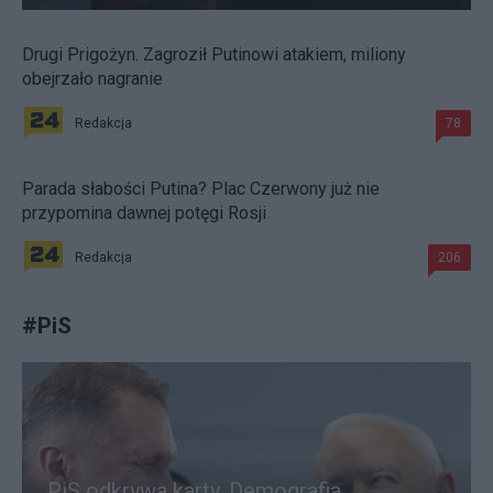
Drugi Prigożyn. Zagroził Putinowi atakiem, miliony
obejrzało nagranie
Redakcja
78
Parada słabości Putina? Plac Czerwony już nie
przypomina dawnej potęgi Rosji
Redakcja
206
#
PiS
PiS odkrywa karty. Demografia,