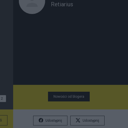
Retiarius
Nowości od blogera
2
G
Udostępnij
Udostępnij