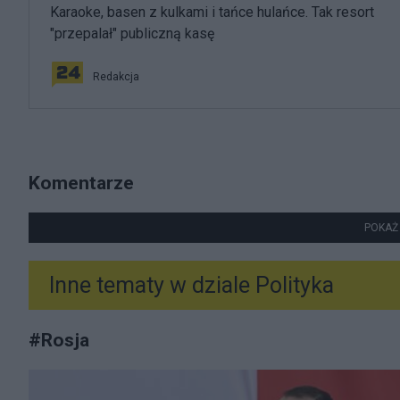
Karaoke, basen z kulkami i tańce hulańce. Tak resort
"przepalał" publiczną kasę
Redakcja
Komentarze
POKAŻ
Inne tematy w dziale
Polityka
#
Rosja