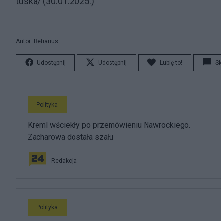
tuska/ (30.01.2025.)
Autor: Retiarius
Udostępnij
Udostępnij
Lubię to!
S
Polityka
Kreml wściekły po przemówieniu Nawrockiego.
Zacharowa dostała szału
Redakcja
Polityka