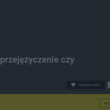
 przejęzyczenie czy
Obserwuj notkę
BLO