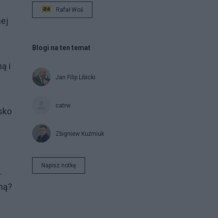
Rafał Woś
nej
Blogi na ten temat
ą i
Jan Filip Libicki
catrw
sko
Zbigniew Kuźmiuk
Napisz notkę
.
lną?