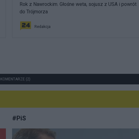
Rok z Nawrockim. Głośne weta, sojusz z USA i powrót
do Trójmorza
Redakcja
 KOMENTARZE (2)
#
PiS