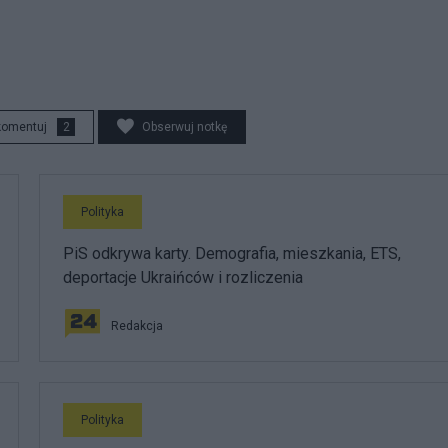
komentuj
2
Obserwuj notkę
Polityka
PiS odkrywa karty. Demografia, mieszkania, ETS,
deportacje Ukraińców i rozliczenia
Redakcja
Polityka