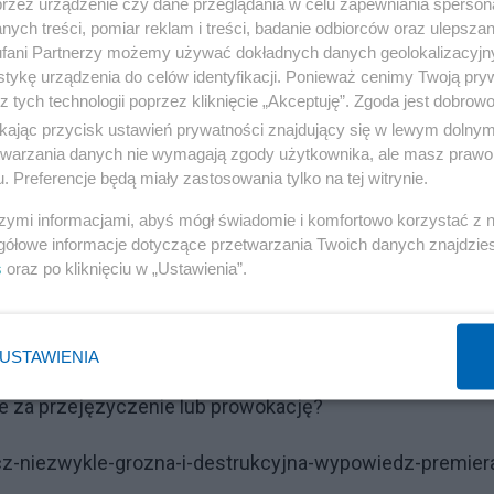
przez urządzenie czy dane przeglądania w celu zapewniania sperson
łanie na rzecz zwalczania opozycji w Polsce może być
ych treści, pomiar reklam i treści, badanie odbiorców oraz ulepszan
fani Partnerzy możemy używać dokładnych danych geolokalizacyjn
cji” Polski.
tykę urządzenia do celów identyfikacji. Ponieważ cenimy Twoją pry
z tych technologii poprzez kliknięcie „Akceptuję”. Zgoda jest dobro
czy miała miejsce prowokacja, konsekwencje dla Polski
ikając przycisk ustawień prywatności znajdujący się w lewym dolny
ydawać. Zewnętrzni wrogowie Polski raczej nie zrezygn
etwarzania danych nie wymagają zgody użytkownika, ale masz prawo 
o im przez Panią Minister. Formuła „polskie obozy” (ter
. Preferencje będą miały zastosowania tylko na tej witrynie.
raciła już chyba swoją siłę rażenia. Czy czas na „polski
szymi informacjami, abyś mógł świadomie i komfortowo korzystać z
gółowe informacje dotyczące przetwarzania Twoich danych znajdzi
jej europejscy i niemieccy mocodawcy) użyje tego narzęd
s
oraz po kliknięciu w „Ustawienia”.
 z opozycją.
 tytuł notki. Jeśli Minister Edukacji może bez żadnych
USTAWIENIA
nie czas się obawiać, że przypomnienie w następną okrąg
ie za przejęzyczenie lub prowokację?
cz-niezwykle-grozna-i-destrukcyjna-wypowiedz-premier