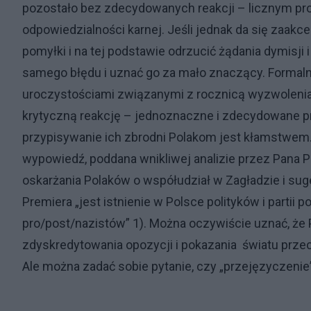
pozostało bez zdecydowanych reakcji – licznym pr
odpowiedzialności karnej. Jeśli jednak da się zaak
pomyłki i na tej podstawie odrzucić żądania dymisji 
samego błędu i uznać go za mało znaczący. Formaln
uroczystościami związanymi z rocznicą wyzwoleni
krytyczną reakcję – jednoznaczne i zdecydowane pr
przypisywanie ich zbrodni Polakom jest kłamstwem. 
wypowiedź, poddana wnikliwej analizie przez Pana 
oskarżania Polaków o współudział w Zagładzie i s
Premiera „jest istnienie w Polsce polityków i parti
pro/post/nazistów” 1). Można oczywiście uznać, że
zdyskredytowania opozycji i pokazania światu prze
Ale można zadać sobie pytanie, czy „przejęzyczenie