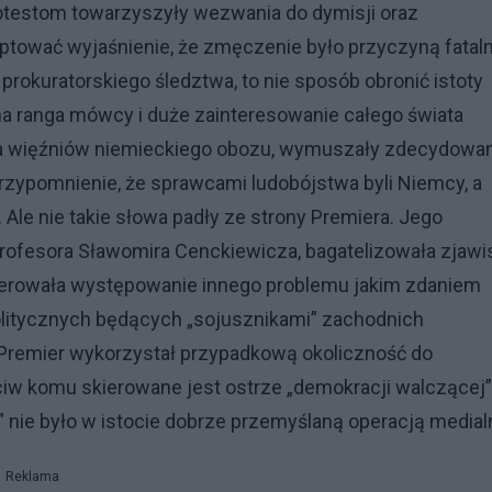
otestom towarzyszyły wezwania do dymisji oraz
ceptować wyjaśnienie, że zmęczenie było przyczyną fatal
i prokuratorskiego śledztwa, to nie sposób obronić istoty
a ranga mówcy i duże zainteresowanie całego świata
a więźniów niemieckiego obozu, wymuszały zdecydowan
zypomnienie, że sprawcami ludobójstwa byli Niemcy, a
Ale nie takie słowa padły ze strony Premiera. Jego
Profesora Sławomira Cenckiewicza, bagatelizowała zjawi
ugerowała występowanie innego problemu jakim zdaniem
i politycznych będących „sojusznikami” zachodnich
 Premier wykorzystał przypadkową okoliczność do
ciw komu skierowane jest ostrze „demokracji walczącej”
” nie było w istocie dobrze przemyślaną operacją media
Reklama