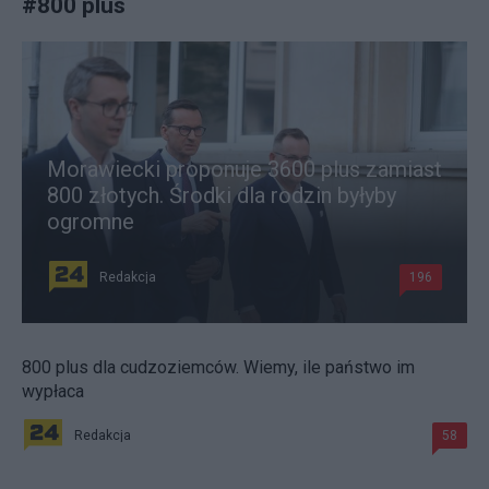
#
800 plus
Morawiecki proponuje 3600 plus zamiast
800 złotych. Środki dla rodzin byłyby
ogromne
Redakcja
196
800 plus dla cudzoziemców. Wiemy, ile państwo im
wypłaca
Redakcja
58