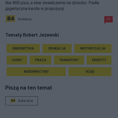
Nie 800 plus, a inne świadczenie na dziecko. Padła
gigantyczna kwota w propozycji
Redakcja
55
Tematy Robert Jeżewski
ENERGETYKA
EDUKACJA
MOTORYZACJA
CHINY
PRACA
TRANSPORT
KREDYTY
BUDOWNICTWO
RZĄD
Piszą na ten temat
Rafał Woś