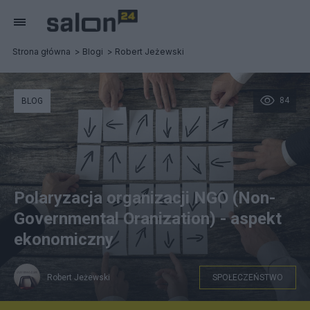
Strona główna
Blogi
Robert Jeżewski
84
BLOG
Polaryzacja organizacji NGO (Non-
Governmental Oranization) - aspekt
ekonomiczny
Robert Jeżewski
SPOŁECZEŃSTWO
Źródło: Canva.com