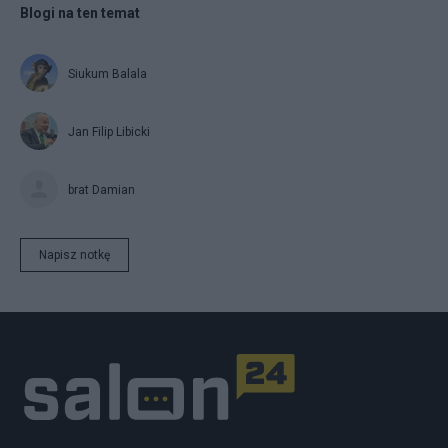
Blogi na ten temat
Siukum Balala
Jan Filip Libicki
brat Damian
Napisz notkę