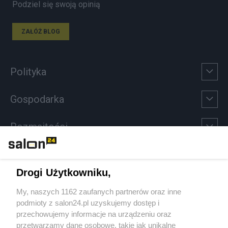
Podziel się swoją opinią
ZAŁÓŻ BLOG
Polityka
Gospodarka
Rozmaitości
Technologie
Drogi Użytkowniku,
Sport
My, naszych 1162 zaufanych partnerów oraz inne
podmioty z salon24.pl uzyskujemy dostęp i
Społeczeństwo
przechowujemy informacje na urządzeniu oraz
przetwarzamy dane osobowe, takie jak unikalne