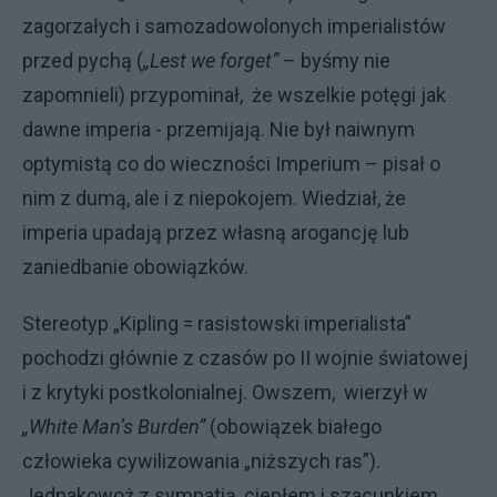
zagorzałych i samozadowolonych imperialistów
przed pychą (
„Lest we forget”
– byśmy nie
zapomnieli) przypominał, że wszelkie potęgi jak
dawne imperia - przemijają. Nie był naiwnym
optymistą co do wieczności Imperium – pisał o
nim z dumą, ale i z niepokojem. Wiedział, że
imperia upadają przez własną arogancję lub
zaniedbanie obowiązków.
Stereotyp „Kipling = rasistowski imperialista”
pochodzi głównie z czasów po II wojnie światowej
i z krytyki postkolonialnej. Owszem, wierzył w
„White Man’s Burden”
(obowiązek białego
człowieka cywilizowania „niższych ras”).
Jednakowoż z sympatią, ciepłem i szacunkiem