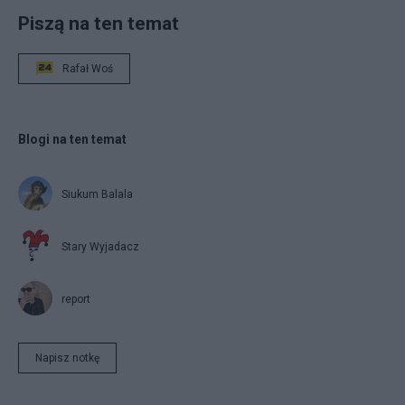
Piszą na ten temat
Rafał Woś
Blogi na ten temat
Siukum Balala
Stary Wyjadacz
report
Napisz notkę