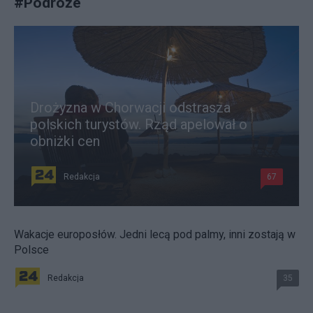
#
Podróże
Drożyzna w Chorwacji odstrasza
polskich turystów. Rząd apelował o
obniżki cen
Redakcja
67
Wakacje europosłów. Jedni lecą pod palmy, inni zostają w
Polsce
Redakcja
35