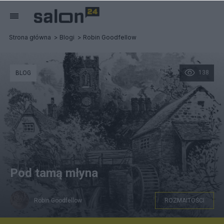
Strona główna
Blogi
Robin Goodfellow
138
BLOG
Pod tamą młyna
Robin Goodfellow
ROZMAITOŚCI