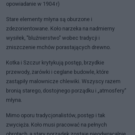
opowiadanie w 1904 r)
Stare elementy młyna są oburzone i
zdezorientowane. Koło narzeka na nadmierny
wysiłek, "bluźnierstwo" wobec tradycji i
zniszczenie mchów porastających drewno.
Kotka i Szczur krytykują postęp, brzydkie
przewody, żarówki i ceglane budowle, które
zastąpiły malownicze chlewiki. Wszyscy razem
bronią starego, dostojnego porządku i „atmosfery”
młyna.
Mimo oporu tradycjonalistów, postęp i tak
zwycięża. Koło musi pracować na pełnych
obrotach, a stary porządek zostaje nieodwracalnie