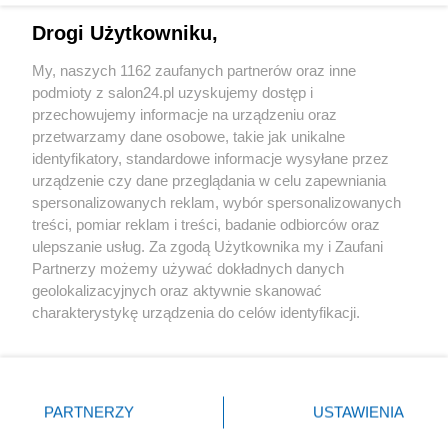
Drogi Użytkowniku,
Sport
My, naszych 1162 zaufanych partnerów oraz inne
podmioty z salon24.pl uzyskujemy dostęp i
Społeczeństwo
przechowujemy informacje na urządzeniu oraz
przetwarzamy dane osobowe, takie jak unikalne
Kultura
identyfikatory, standardowe informacje wysyłane przez
urządzenie czy dane przeglądania w celu zapewniania
spersonalizowanych reklam, wybór spersonalizowanych
treści, pomiar reklam i treści, badanie odbiorców oraz
ulepszanie usług. Za zgodą Użytkownika my i Zaufani
X
Facebook
Instagram
Youtube
Partnerzy możemy używać dokładnych danych
geolokalizacyjnych oraz aktywnie skanować
charakterystykę urządzenia do celów identyfikacji.
Web Content Media sp. z o. o. © 2022
Ponieważ cenimy Twoją prywatność, prosimy o zgodę na
korzystanie z tych technologii poprzez kliknięcie
„Akceptuję”. Zgoda jest dobrowolna i zawsze możesz ją
Pomoc
O nas
Praca
Reklama
Kontakt
zmienić/wycofać klikając przycisk ustawień prywatności
PARTNERZY
USTAWIENIA
znajdujący się w lewym dolnym rogu strony
. Niektóre
rodzaje przetwarzania danych nie wymagają zgody