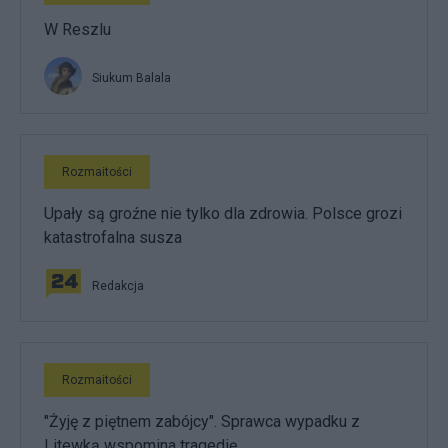
W Reszlu
Siukum Balala
Rozmaitości
Upały są groźne nie tylko dla zdrowia. Polsce grozi
katastrofalna susza
Redakcja
Rozmaitości
"Żyję z piętnem zabójcy". Sprawca wypadku z
Litewką wspomina tragedię