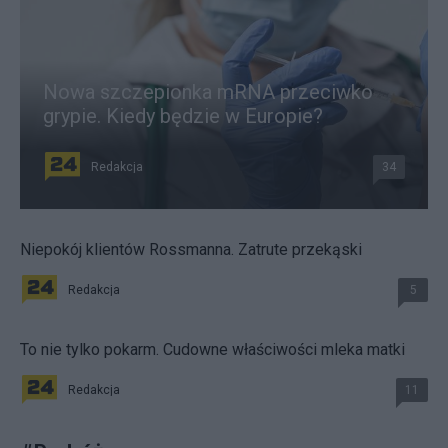
Nowa szczepionka mRNA przeciwko
grypie. Kiedy będzie w Europie?
Redakcja
34
Niepokój klientów Rossmanna. Zatrute przekąski
Redakcja
5
To nie tylko pokarm. Cudowne właściwości mleka matki
Redakcja
11