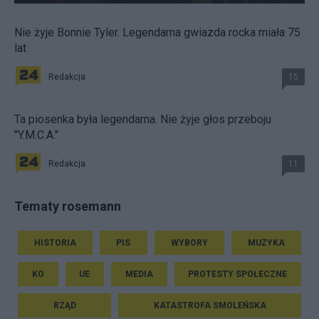
Nie żyje Bonnie Tyler. Legendarna gwiazda rocka miała 75
lat
Redakcja
15
Ta piosenka była legendarna. Nie żyje głos przeboju
"Y.M.C.A."
Redakcja
11
Tematy rosemann
HISTORIA
PIS
WYBORY
MUZYKA
KO
UE
MEDIA
PROTESTY SPOŁECZNE
RZĄD
KATASTROFA SMOLEŃSKA