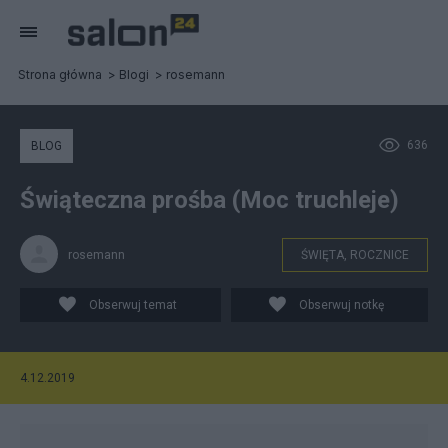
Strona główna
Blogi
rosemann
636
BLOG
Świąteczna prośba (Moc truchleje)
rosemann
ŚWIĘTA, ROCZNICE
Obserwuj temat
Obserwuj notkę
4.12.2019