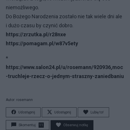
niemożliwego.
Do Bożego Narodzenia zostało nie tak wiele dni ale
i dużo czasu by czynić dobro.
https://zrzutka.pl/r28nxe
https://pomagam.pl/w87v5ety
*
https://www.salon24.pl/u/rosemann/920936,moc
-truchleje-rzecz-o-jednym-straszny-zaniedbaniu
Autor: rosemann
Udostępnij
Udostępnij
Lubię to!
Skomentuj
11
Obserwuj notkę