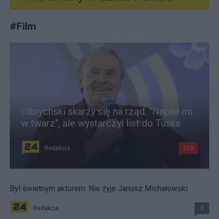
#
Film
Olbrychski skarży się na rząd. "Napluł mi
w twarz", ale wystarczył list do Tuska
Redakcja
110
Był świetnym aktorem. Nie żyje Janusz Michałowski
Redakcja
8