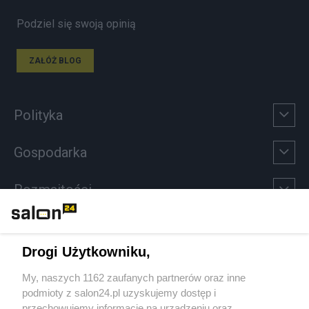
Podziel się swoją opinią
ZAŁÓŻ BLOG
Polityka
Gospodarka
Rozmaitości
Technologie
Drogi Użytkowniku,
Sport
My, naszych 1162 zaufanych partnerów oraz inne
podmioty z salon24.pl uzyskujemy dostęp i
Społeczeństwo
przechowujemy informacje na urządzeniu oraz