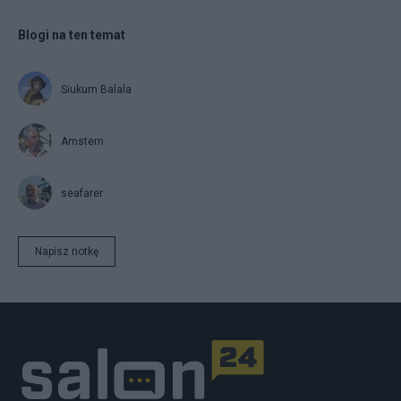
Blogi na ten temat
Siukum Balala
Amstern
seafarer
Napisz notkę