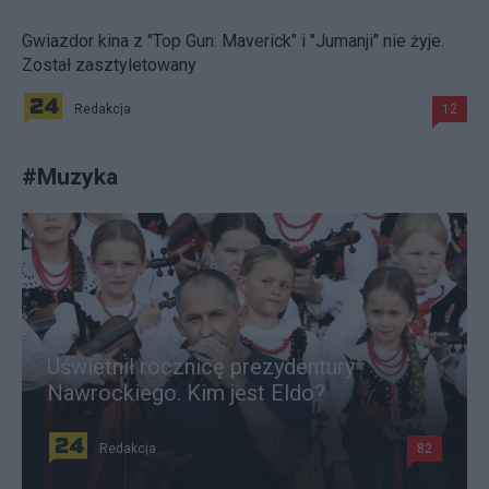
Gwiazdor kina z "Top Gun: Maverick" i "Jumanji" nie żyje.
Został zasztyletowany
Redakcja
12
#
Muzyka
Uświetnił rocznicę prezydentury
Nawrockiego. Kim jest Eldo?
Redakcja
82