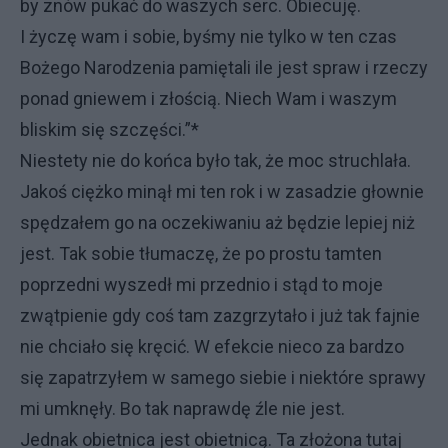
by znów pukać do waszych serc. Obiecuję.
I życzę wam i sobie, byśmy nie tylko w ten czas
Bożego Narodzenia pamiętali ile jest spraw i rzeczy
ponad gniewem i złością. Niech Wam i waszym
bliskim się szczęści.”*
Niestety nie do końca było tak, że moc struchlała.
Jakoś ciężko minął mi ten rok i w zasadzie głownie
spędzałem go na oczekiwaniu aż będzie lepiej niż
jest. Tak sobie tłumaczę, że po prostu tamten
poprzedni wyszedł mi przednio i stąd to moje
zwątpienie gdy coś tam zazgrzytało i już tak fajnie
nie chciało się kręcić. W efekcie nieco za bardzo
się zapatrzyłem w samego siebie i niektóre sprawy
mi umknęły. Bo tak naprawdę źle nie jest.
Jednak obietnica jest obietnicą. Ta złożona tutaj