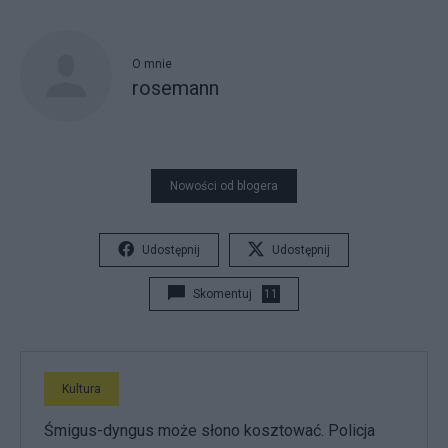
O mnie
rosemann
Nowości od blogera
Udostępnij
Udostępnij
Skomentuj
11
Kultura
Śmigus-dyngus może słono kosztować. Policja