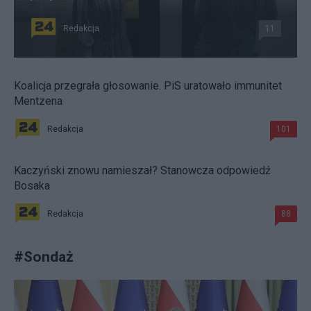
Redakcja
11
Koalicja przegrała głosowanie. PiS uratowało immunitet
Mentzena
Redakcja
101
Kaczyński znowu namieszał? Stanowcza odpowiedź
Bosaka
Redakcja
88
#
Sondaż