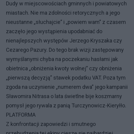
Dudy w miejscowościach gminnych i powiatowych
miastach. Nie ma zdolności retorycznych a jego
nieustanne „słuchajcie” i „powiem wam” z czasem
zaczęło jego wystąpienia upodabniać do
nienajlepszych występów Jerzego Kryszaka czy
Cezarego Pazury. Do tego brak wizji zastępowany
wymyślanymi chyba na poczekaniu hasłami jak
obietnica „obniżenia kwoty wolnej” czy obniżenia
„pierwszą decyzją” stawek podatku VAT. Poza tym
zgoda na uczynienie „numerem dwa” jego kampanii
Sławomira Nitrasa o lata świetlne bije koszmarny
pomysł jego rywala z panią Turczynowicz-Kieryłło.
PLATFORMA
Z konfrontacji zapowiedzi i smutnego
przebudzenia tej ekipy cieszę się najbardziej.