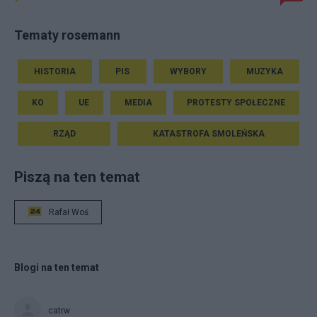
Tematy rosemann
HISTORIA
PIS
WYBORY
MUZYKA
KO
UE
MEDIA
PROTESTY SPOŁECZNE
RZĄD
KATASTROFA SMOLEŃSKA
Piszą na ten temat
Rafał Woś
Blogi na ten temat
catrw