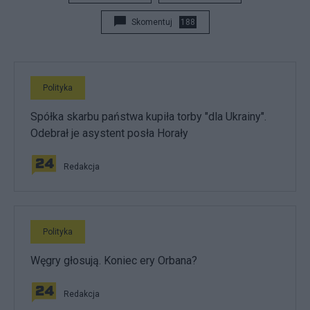
Skomentuj
188
Polityka
Spółka skarbu państwa kupiła torby "dla Ukrainy".
Odebrał je asystent posła Horały
Redakcja
Polityka
Węgry głosują. Koniec ery Orbana?
Redakcja