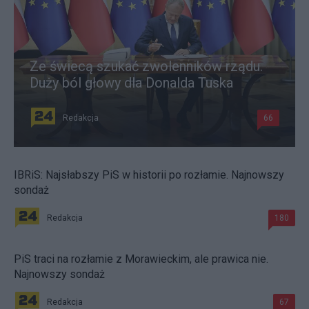
Ze świecą szukać zwolenników rządu.
Duży ból głowy dla Donalda Tuska
Redakcja
66
IBRiS: Najsłabszy PiS w historii po rozłamie. Najnowszy
sondaż
Redakcja
180
PiS traci na rozłamie z Morawieckim, ale prawica nie.
Najnowszy sondaż
Redakcja
67