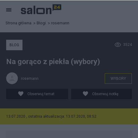
Strona główna
Blogi
rosemann
3524
BLOG
Na gorąco z piekła (wybory)
rosemann
WYBORY
Obserwuj temat
Obserwuj notkę
13.07.2020 , ostatnia aktualizacja: 13.07.2020, 08:52