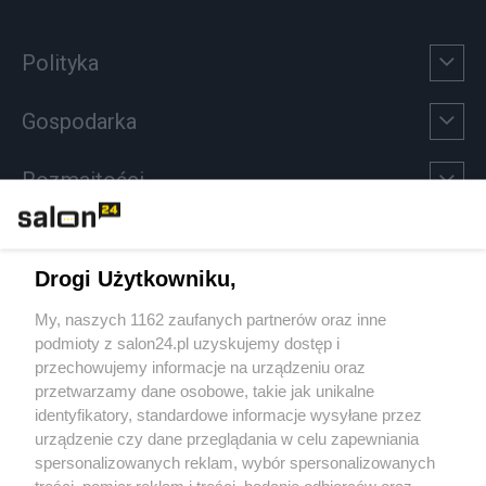
Polityka
Gospodarka
Rozmaitości
Technologie
Drogi Użytkowniku,
Sport
My, naszych 1162 zaufanych partnerów oraz inne
podmioty z salon24.pl uzyskujemy dostęp i
Społeczeństwo
przechowujemy informacje na urządzeniu oraz
przetwarzamy dane osobowe, takie jak unikalne
Kultura
identyfikatory, standardowe informacje wysyłane przez
urządzenie czy dane przeglądania w celu zapewniania
spersonalizowanych reklam, wybór spersonalizowanych
treści, pomiar reklam i treści, badanie odbiorców oraz