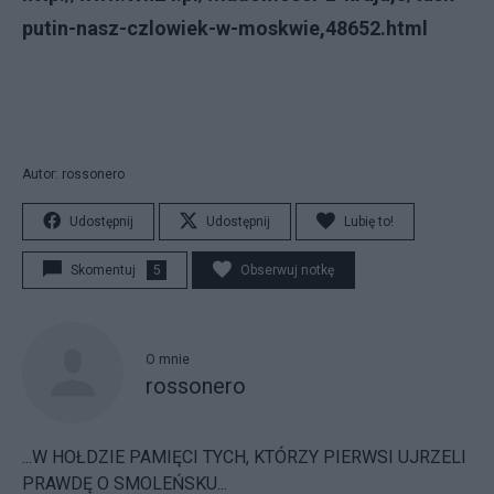
putin-nasz-czlowiek-w-moskwie,48652.html
Autor: rossonero
Udostępnij
Udostępnij
Lubię to!
Skomentuj
5
Obserwuj notkę
O mnie
rossonero
...W HOŁDZIE PAMIĘCI TYCH, KTÓRZY PIERWSI UJRZELI
PRAWDĘ O SMOLEŃSKU...