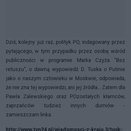
Dziś, kolejny już raz, polityk PO, indagowany przez
pytającego, w tym przypadku przez osobę wśród
publiczności w programie Marka Czyża "Bez
retuszu", o dawną wypowiedź D. Tuska o Putinie
jako o naszym człowieku w Moskwie, odpowiada,
że nie zna tej wypowiedzi, ani jej źródła... Zatem dla
Pawła Zalewskiego oraz POzostałych kłamców,
zaprzańców tudzież innych durniów -
zamieszczam linka.
http://www.tvn24.pl/wiadomosci-z-kraju,3/tusk-