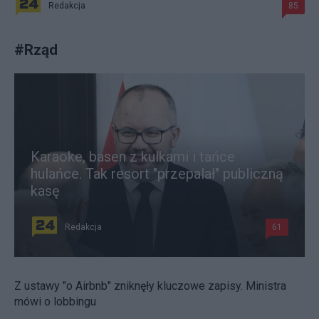
Redakcja
85
#
Rząd
Karaoke, basen z kulkami i tańce
hulańce. Tak resort "przepalał" publiczną
kasę
Redakcja
61
Z ustawy "o Airbnb" zniknęły kluczowe zapisy. Ministra
mówi o lobbingu