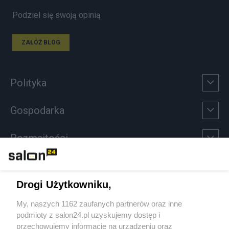
Podziel się swoją opinią
ZAŁÓŻ BLOG
Polityka
Gospodarka
Rozmaitości
Technologie
Drogi Użytkowniku,
Sport
My, naszych 1162 zaufanych partnerów oraz inne
podmioty z salon24.pl uzyskujemy dostęp i
Społeczeństwo
przechowujemy informacje na urządzeniu oraz