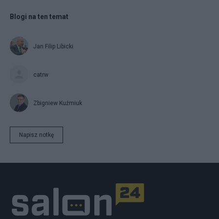
Blogi na ten temat
Jan Filip Libicki
catrw
Zbigniew Kuźmiuk
Napisz notkę