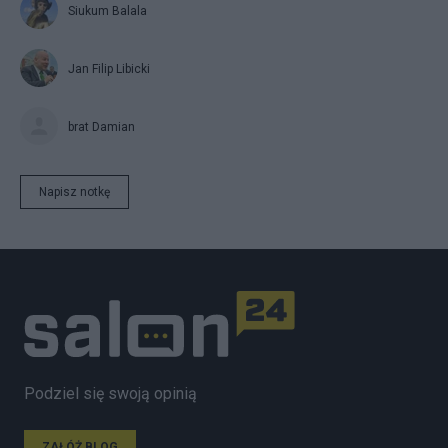
Siukum Balala
Jan Filip Libicki
brat Damian
Napisz notkę
Podziel się swoją opinią
ZAŁÓŻ BLOG