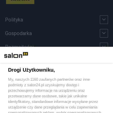
Polityka
Gospodarka
Rozmaitości
Technologie
Drogi Użytkowniku,
Sport
My, naszych 1160 zaufanych partnerów oraz inne
podmioty z salon24.pl uzyskujemy dostęp i
Społeczeństwo
przechowujemy informacje na urządzeniu oraz
przetwarzamy dane osobowe, takie jak unikalne
Kultura
identyfikatory, standardowe informacje wysyłane przez
urządzenie czy dane przeglądania w celu zapewniania
spersonalizowanych reklam, wybór spersonalizowanych