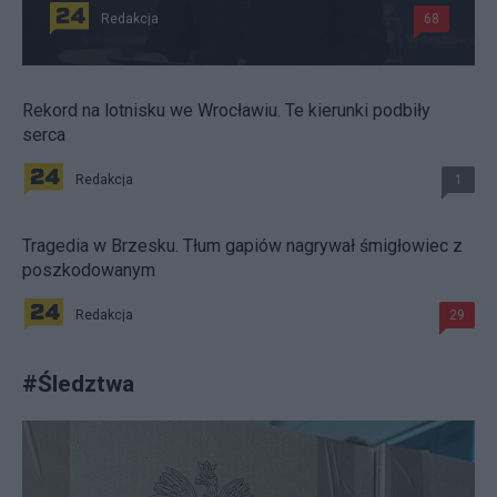
Redakcja
68
Rekord na lotnisku we Wrocławiu. Te kierunki podbiły
serca
Redakcja
1
Tragedia w Brzesku. Tłum gapiów nagrywał śmigłowiec z
poszkodowanym
Redakcja
29
#
Śledztwa