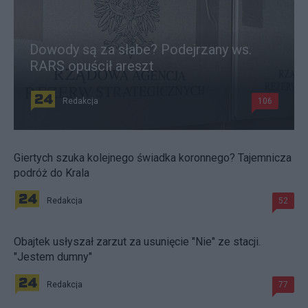
Dowody są za słabe? Podejrzany ws.
RARS opuścił areszt
Redakcja
106
Giertych szuka kolejnego świadka koronnego? Tajemnicza
podróż do Krala
Redakcja
52
Obajtek usłyszał zarzut za usunięcie "Nie" ze stacji.
"Jestem dumny"
Redakcja
77