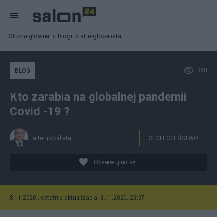
Strona główna
Blogi
alterglobalista
360
BLOG
Kto zarabia na globalnej pandemii
Covid -19 ?
alterglobalista
SPOŁECZEŃSTWO
Obserwuj notkę
8.11.2020 , ostatnia aktualizacja: 8.11.2020, 23:07