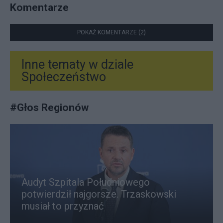
Komentarze
POKAŻ KOMENTARZE (2)
Inne tematy w dziale
Społeczeństwo
#
Głos Regionów
Audyt Szpitala Południowego
potwierdził najgorsze. Trzaskowski
musiał to przyznać