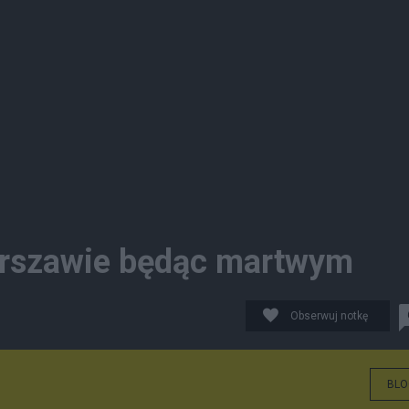
Warszawie będąc martwym
Obserwuj notkę
BLO