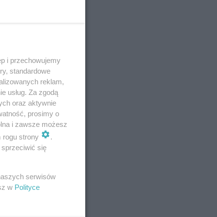
 Bo
ęp i przechowujemy
ory, standardowe
alizowanych reklam,
ie usług. Za zgodą
ych oraz aktywnie
watność, prosimy o
wolna i zawsze możesz
m rogu strony
.
sprzeciwić się
 naszych serwisów
esz w
Polityce