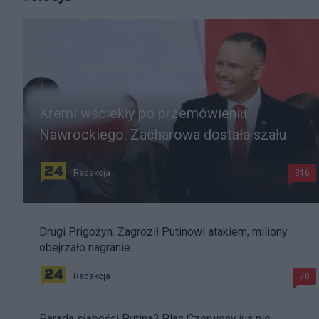
Kreml wściekły po przemówieniu
Nawrockiego. Zacharowa dostała szału
Redakcja
316
Drugi Prigożyn. Zagroził Putinowi atakiem, miliony
obejrzało nagranie
Redakcja
78
Parada słabości Putina? Plac Czerwony już nie