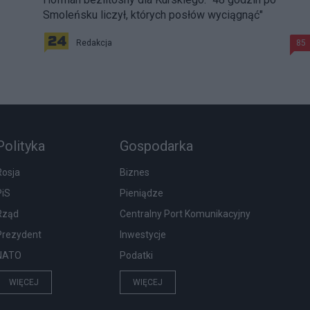
Smoleńsku liczył, których posłów wyciągnąć"
Redakcja
85
Polityka
Gospodarka
Rosja
Biznes
PiS
Pieniądze
Rząd
Centralny Port Komunikacyjny
Prezydent
Inwestycje
NATO
Podatki
WIĘCEJ
WIĘCEJ