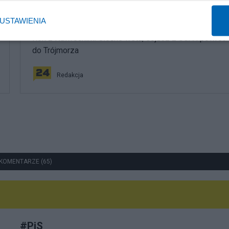
Polityka
USTAWIENIA
Rok z Nawrockim. Głośne weta, sojusz z USA i powrót
do Trójmorza
Redakcja
KOMENTARZE (65)
#
PiS