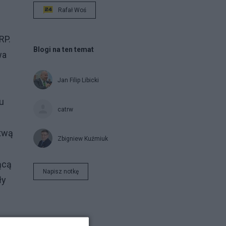
Rafał Woś
RP.
Blogi na ten temat
wa
Jan Filip Libicki
u
catrw
rtwą
Zbigniew Kuźmiuk
ącą
Napisz notkę
ły