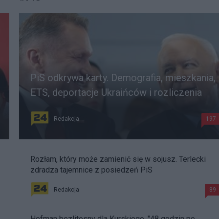
PiS odkrywa karty. Demografia, mieszkania,
ETS, deportacje Ukraińców i rozliczenia
Redakcja
197
Rozłam, który może zamienić się w sojusz. Terlecki
zdradza tajemnice z posiedzeń PiS
Redakcja
89
Hofman bezlitosny dla Kurskiego. "48 godzin po