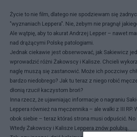
Życie to nie film, dlatego nie spodziewam się żadn
"wyznaniach Leppera". Nie, żebym nie pragnął jakieg
Ale wątpię, aby to akurat Andrzej Lepper – nawet m
nad drążącymi Polskę patologiami.
Jednak ciekawie jest obserwować, jak Sakiewicz jed
wprowadzić różni Żakowscy i Kalisze. Chcieli wykorz
naglę muszą się zastanowić. Może ich poczciwy ch
bardzo niedobrego? Jak tu teraz z niego robić męc
dłonią rzucił kaczystom broń?
Inna rzecz, że ujawniając informacje o nagraniu Sa
Leppera również na męczennika – ale walki z III RP
obok siebie – teraz któraś strona musi odpuścić. No
Wtedy Żakowscy i Kalisze Leppera znów polubią.