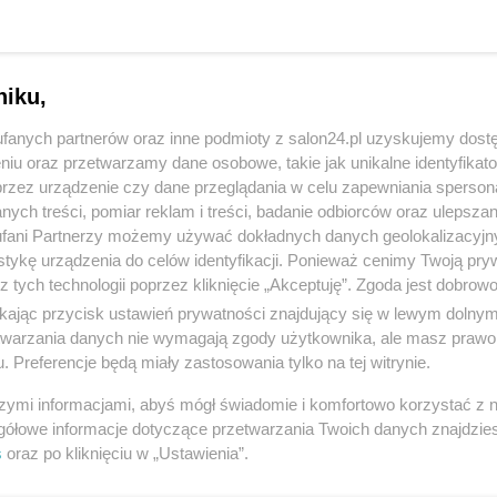
ekonać o chłopskim pochodzeniu współczesnych Polaków.
e Andrzej Leppera, nawet martwego (a może – zwłaszcza
wości.
niku,
fanych partnerów oraz inne podmioty z salon24.pl uzyskujemy dost
niu oraz przetwarzamy dane osobowe, takie jak unikalne identyfikat
przez urządzenie czy dane przeglądania w celu zapewniania sperson
komentuj
65
Obserwuj notkę
ych treści, pomiar reklam i treści, badanie odbiorców oraz ulepszan
fani Partnerzy możemy używać dokładnych danych geolokalizacyjn
tykę urządzenia do celów identyfikacji. Ponieważ cenimy Twoją pry
z tych technologii poprzez kliknięcie „Akceptuję”. Zgoda jest dobro
Polityka
ikając przycisk ustawień prywatności znajdujący się w lewym dolny
etwarzania danych nie wymagają zgody użytkownika, ale masz prawo 
PiS odkrywa karty. Demografia, mieszkania, ETS,
. Preferencje będą miały zastosowania tylko na tej witrynie.
deportacje Ukraińców i rozliczenia
szymi informacjami, abyś mógł świadomie i komfortowo korzystać z
gółowe informacje dotyczące przetwarzania Twoich danych znajdzi
Redakcja
s
oraz po kliknięciu w „Ustawienia”.