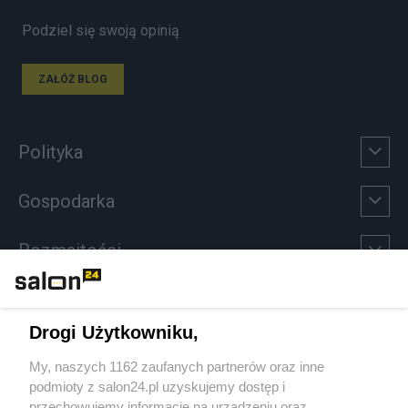
Podziel się swoją opinią
ZAŁÓŻ BLOG
Polityka
Gospodarka
Rozmaitości
Technologie
Drogi Użytkowniku,
Sport
My, naszych 1162 zaufanych partnerów oraz inne
podmioty z salon24.pl uzyskujemy dostęp i
Społeczeństwo
przechowujemy informacje na urządzeniu oraz