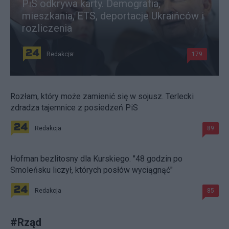
PiS odkrywa karty. Demografia,
mieszkania, ETS, deportacje Ukraińców i
rozliczenia
Redakcja
179
Rozłam, który może zamienić się w sojusz. Terlecki
zdradza tajemnice z posiedzeń PiS
Redakcja
89
Hofman bezlitosny dla Kurskiego. "48 godzin po
Smoleńsku liczył, których posłów wyciągnąć"
Redakcja
85
#
Rząd