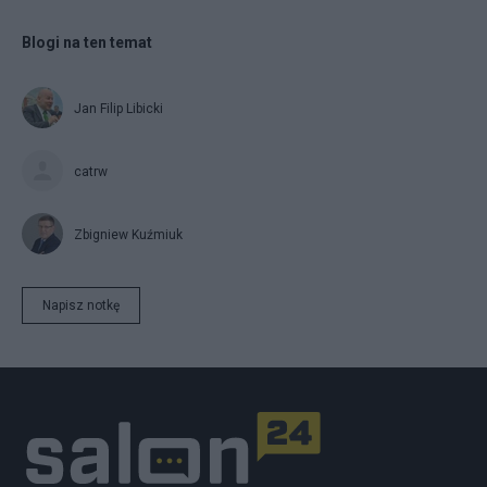
Blogi na ten temat
Jan Filip Libicki
catrw
Zbigniew Kuźmiuk
Napisz notkę