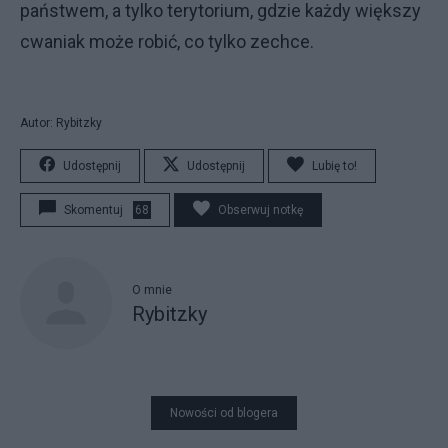
państwem, a tylko terytorium, gdzie każdy większy
cwaniak może robić, co tylko zechce.
Autor: Rybitzky
Udostępnij
Udostępnij
Lubię to!
Skomentuj
68
Obserwuj notkę
O mnie
Rybitzky
Nowości od blogera