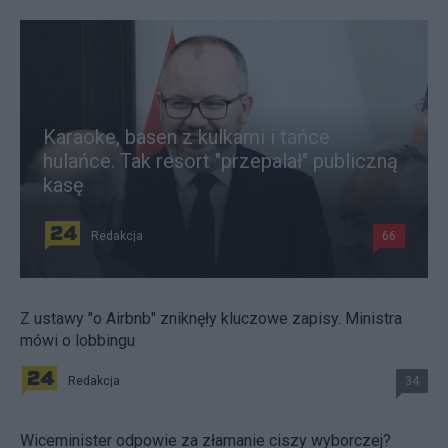
Karaoke, basen z kulkami i tańce
hulańce. Tak resort "przepalał" publiczną
kasę
Redakcja
66
Z ustawy "o Airbnb" zniknęły kluczowe zapisy. Ministra
mówi o lobbingu
Redakcja
34
Wiceminister odpowie za złamanie ciszy wyborczej?