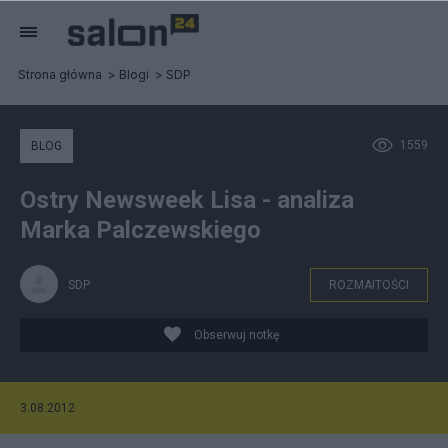
Strona główna
Blogi
SDP
1559
BLOG
Ostry Newsweek Lisa - analiza
Marka Palczewskiego
SDP
ROZMAITOŚCI
Obserwuj notkę
3.08.2012