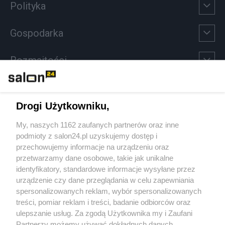
Polityka
Gospodarka
Rozmaitości
Technologie
Drogi Użytkowniku,
Sport
My, naszych 1162 zaufanych partnerów oraz inne
podmioty z salon24.pl uzyskujemy dostęp i
Społeczeństwo
przechowujemy informacje na urządzeniu oraz
przetwarzamy dane osobowe, takie jak unikalne
Kultura
identyfikatory, standardowe informacje wysyłane przez
urządzenie czy dane przeglądania w celu zapewniania
spersonalizowanych reklam, wybór spersonalizowanych
treści, pomiar reklam i treści, badanie odbiorców oraz
ulepszanie usług. Za zgodą Użytkownika my i Zaufani
X
Facebook
Instagram
Youtube
Partnerzy możemy używać dokładnych danych