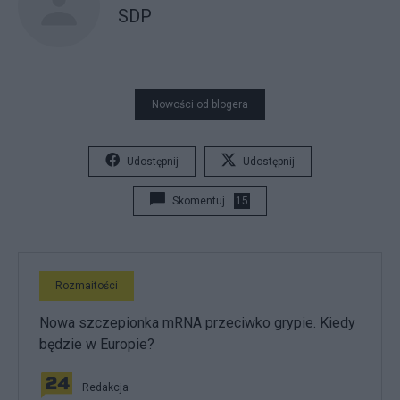
SDP
Nowości od blogera
Udostępnij
Udostępnij
Skomentuj
15
Rozmaitości
Nowa szczepionka mRNA przeciwko grypie. Kiedy
będzie w Europie?
Redakcja