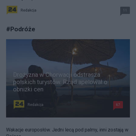
Redakcja
11
#
Podróże
Drożyzna w Chorwacji odstrasza
polskich turystów. Rząd apelował o
obniżki cen
Redakcja
67
Wakacje europosłów. Jedni lecą pod palmy, inni zostają w