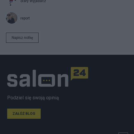
Stary Wyjadacz
report
Napisz notkę
Podziel się swoją opinią
ZAŁÓŻ BLOG