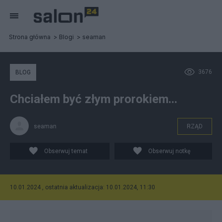
Strona główna
Blogi
seaman
3676
BLOG
Chciałem być złym prorokiem...
seaman
RZĄD
Obserwuj temat
Obserwuj notkę
10.01.2024 , ostatnia aktualizacja: 10.01.2024, 11:30