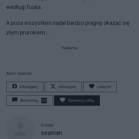
według Tuska.
A poza wszystkim nadal bardzo pragnę okazać się
złym prorokiem...
Reklama
Autor: seaman
Udostępnij
Udostępnij
Lubię to!
Skomentuj
76
Obserwuj notkę
O mnie
seaman