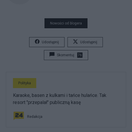
Nowości od blogera
Udostępnij
Udostępnij
Skomentuj
76
Polityka
Karaoke, basen z kulkami i tańce hulańce. Tak
resort "przepalał" publiczną kasę
Redakcja