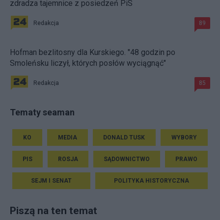
zdradza tajemnice z posiedzeń PiS
Redakcja
89
Hofman bezlitosny dla Kurskiego. "48 godzin po
Smoleńsku liczył, których posłów wyciągnąć"
Redakcja
85
Tematy seaman
KO
MEDIA
DONALD TUSK
WYBORY
PIS
ROSJA
SĄDOWNICTWO
PRAWO
SEJM I SENAT
POLITYKA HISTORYCZNA
Piszą na ten temat