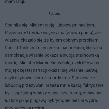
mam racji.
Reklama
Spełniło się. Miałem rację i ubolewam nad tym.
Przyzna mi ktoś lub nie przyzna
(znowu poeta), ale
właśnie okazało się, że byłem dobrym prorokiem.
Donald Tusk jest niemieckim pachołkiem, liberalna
demokracja właśnie pokazała swoją stalinowską
mordę. Minister Marcin Kierwiński, czyli
Kierwa
w
mojej częstej narracji okazał się właśnie
Kierwą
,
czyli czynownikiem zamordyzmu. Sędziowie z
lubością przezywani przeze mnie kastą, faktycznie
byli i są żądną władzy sitwą, czyli kastą, osławiona
Iustitia
jakąś plugawą hybrydą, nie pies ni wydra,
przybudówką reżimu.