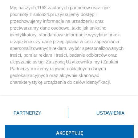
Sport
My, naszych 1162 zaufanych partnerów oraz inne
podmioty z salon24.pl uzyskujemy dostęp i
Społeczeństwo
przechowujemy informacje na urządzeniu oraz
przetwarzamy dane osobowe, takie jak unikalne
Kultura
identyfikatory, standardowe informacje wysyłane przez
urządzenie czy dane przeglądania w celu zapewniania
spersonalizowanych reklam, wybór spersonalizowanych
treści, pomiar reklam i treści, badanie odbiorców oraz
ulepszanie usług. Za zgodą Użytkownika my i Zaufani
X
Facebook
Instagram
Youtube
Partnerzy możemy używać dokładnych danych
geolokalizacyjnych oraz aktywnie skanować
charakterystykę urządzenia do celów identyfikacji.
Web Content Media sp. z o. o. © 2022
Ponieważ cenimy Twoją prywatność, prosimy o zgodę na
korzystanie z tych technologii poprzez kliknięcie
„Akceptuję”. Zgoda jest dobrowolna i zawsze możesz ją
Pomoc
O nas
Praca
Reklama
Kontakt
zmienić/wycofać klikając przycisk ustawień prywatności
PARTNERZY
USTAWIENIA
znajdujący się w lewym dolnym rogu strony
. Niektóre
rodzaje przetwarzania danych nie wymagają zgody
użytkownika, ale masz prawo sprzeciwić się takiemu
AKCEPTUJĘ
przetwarzaniu. Preferencje będą miały zastosowania tylko