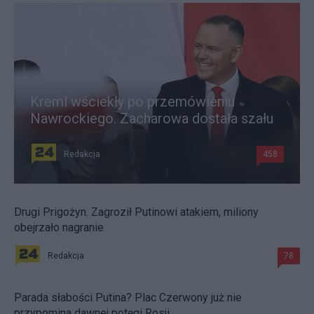
Kreml wściekły po przemówieniu
Nawrockiego. Zacharowa dostała szału
Redakcja
458
Drugi Prigożyn. Zagroził Putinowi atakiem, miliony
obejrzało nagranie
Redakcja
78
Parada słabości Putina? Plac Czerwony już nie
przypomina dawnej potęgi Rosji