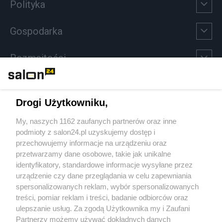
Polityka
Gospodarka
Rozmaitości
Technologie
Drogi Użytkowniku,
Sport
My, naszych 1162 zaufanych partnerów oraz inne
podmioty z salon24.pl uzyskujemy dostęp i
Społeczeństwo
przechowujemy informacje na urządzeniu oraz
przetwarzamy dane osobowe, takie jak unikalne
Kultura
identyfikatory, standardowe informacje wysyłane przez
urządzenie czy dane przeglądania w celu zapewniania
spersonalizowanych reklam, wybór spersonalizowanych
treści, pomiar reklam i treści, badanie odbiorców oraz
ulepszanie usług. Za zgodą Użytkownika my i Zaufani
X
Facebook
Instagram
Youtube
Partnerzy możemy używać dokładnych danych