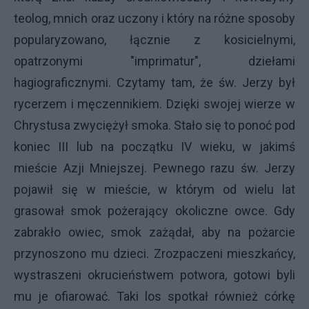
teolog, mnich oraz uczony i który na różne sposoby
popularyzowano, łącznie z kosicielnymi,
opatrzonymi "imprimatur", dziełami
hagiograficznymi. Czytamy tam, że św. Jerzy był
rycerzem i męczennikiem. Dzięki swojej wierze w
Chrystusa zwyciężył smoka. Stało się to ponoć pod
koniec III lub na początku IV wieku, w jakimś
mieście Azji Mniejszej. Pewnego razu św. Jerzy
pojawił się w mieście, w którym od wielu lat
grasował smok pożerający okoliczne owce. Gdy
zabrakło owiec, smok zażądał, aby na pożarcie
przynoszono mu dzieci. Zrozpaczeni mieszkańcy,
wystraszeni okrucieństwem potwora, gotowi byli
mu je ofiarować. Taki los spotkał również córkę