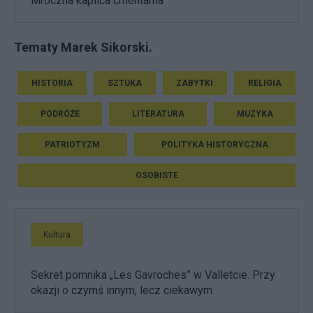
Mroczna kaplica cmentarna
Tematy Marek Sikorski.
HISTORIA
SZTUKA
ZABYTKI
RELIGIA
PODRÓŻE
LITERATURA
MUZYKA
PATRIOTYZM
POLITYKA HISTORYCZNA
OSOBISTE
Kultura
Sekret pomnika „Les Gavroches” w Valletcie. Przy
okazji o czymś innym, lecz ciekawym