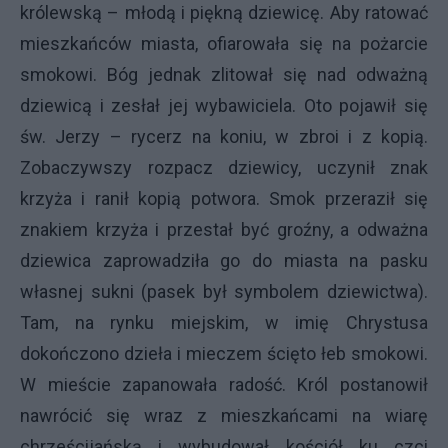
królewską – młodą i piękną dziewicę. Aby ratować
mieszkańców miasta, ofiarowała się na pożarcie
smokowi. Bóg jednak zlitował się nad odważną
dziewicą i zesłał jej wybawiciela. Oto pojawił się
św. Jerzy – rycerz na koniu, w zbroi i z kopią.
Zobaczywszy rozpacz dziewicy, uczynił znak
krzyża i ranił kopią potwora. Smok przeraził się
znakiem krzyża i przestał być groźny, a odważna
dziewica zaprowadziła go do miasta na pasku
własnej sukni (pasek był symbolem dziewictwa).
Tam, na rynku miejskim, w imię Chrystusa
dokończono dzieła i mieczem ścięto łeb smokowi.
W mieście zapanowała radość. Król postanowił
nawrócić się wraz z mieszkańcami na wiarę
chrześcijańską i wybudował kościół ku czci