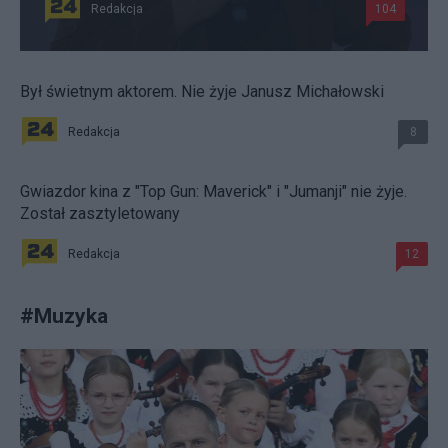
Redakcja
104
Był świetnym aktorem. Nie żyje Janusz Michałowski
Redakcja
8
Gwiazdor kina z "Top Gun: Maverick" i "Jumanji" nie żyje.
Został zasztyletowany
Redakcja
12
#
Muzyka