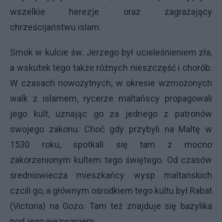
wszelkie herezje oraz zagrażający
chrześcijaństwu islam.
Smok w kulcie św. Jerzego był ucieleśnieniem zła,
a wskutek tego także różnych nieszczęść i chorób.
W czasach nowożytnych, w okresie wzmożonych
walk z islamem, rycerze maltańscy propagowali
jego kult, uznając go za jednego z patronów
swojego zakonu. Choć gdy przybyli na Maltę w
1530 roku, spotkali się tam z mocno
zakorzenionym kultem tego świętego. Od czasów
średniowiecza mieszkańcy wysp maltańskich
czcili go, a głównym ośrodkiem tego kultu był Rabat
(Victoria) na Gozo. Tam też znajduje się bazylika
pod jego wezwaniem.