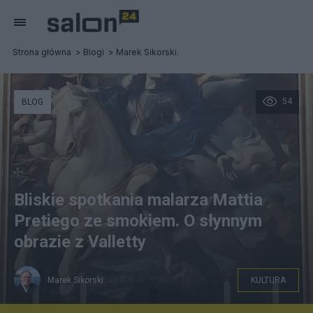
Strona główna
Blogi
Marek Sikorski.
54
BLOG
Bliskie spotkania malarza Mattia
Pretiego ze smokiem. O słynnym
obrazie z Valletty
Marek Sikorski.
KULTURA
Mattia Preti, "Św. Jerzy walczy ze smokiem", kaplica