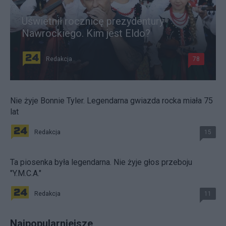
Uświetnił rocznicę prezydentury
Nawrockiego. Kim jest Eldo?
Redakcja
78
Nie żyje Bonnie Tyler. Legendarna gwiazda rocka miała 75
lat
Redakcja
15
Ta piosenka była legendarna. Nie żyje głos przeboju
"Y.M.C.A."
Redakcja
11
Najpopularniejsze