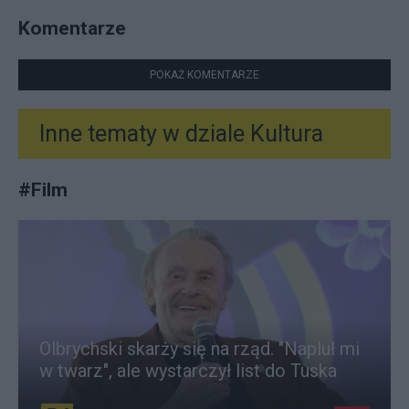
Komentarze
POKAŻ KOMENTARZE
Inne tematy w dziale
Kultura
#
Film
Olbrychski skarży się na rząd. "Napluł mi
w twarz", ale wystarczył list do Tuska