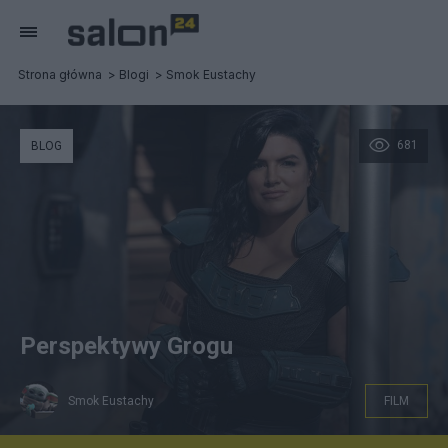
Strona główna
Blogi
Smok Eustachy
681
BLOG
Perspektywy Grogu
Smok Eustachy
FILM