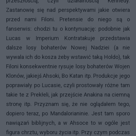
przeszłością, czyli działalnością Kennedy.
Zastanowię się nad perspektywami jakie otwiera
przed nami Filoni. Pretensie do niego są o
fanserwis: chodzi tu o kontynuację: podobnie jak
Lucas w Imperium Kontratakuje przedstawia
dalsze losy bohaterów Nowej Nadziei (a nie
wywala ich do kosza żeby wstawić taką Holdo), tak
Filoni konsekwentnie rysuje losy bohaterów Wojen
Klonów, jakiejś Ahsoki, Bo Katan itp. Produkcje jego
poprawiały po Lucasie, czyli prostowały różne tam
takie te z Prekłeli, jak przejście Anakina na ciemną
stronę itp. Przyznam się, że nie oglądałem tego,
dopiero teraz, po Mandalorianinie. Jest tam sporo
nawiązań biblijnych, a w Ahsoce to w ogóle jest
figura chrztu, wyboru życia itp. Przy czym podczas