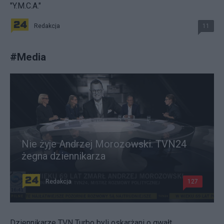
"Y.M.C.A."
Redakcja
11
#
Media
Nie żyje Andrzej Morozowski. TVN24
żegna dziennikarza
Redakcja
127
Dziennikarze TVN Turbo byli oskarżani o gwałt.