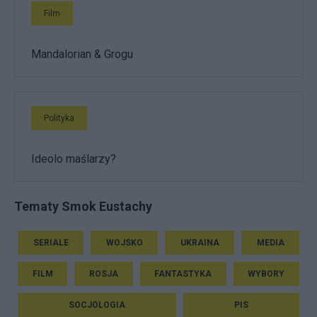
Film
Mandalorian & Grogu
Polityka
Ideolo maślarzy?
Tematy Smok Eustachy
SERIALE
WOJSKO
UKRAINA
MEDIA
FILM
ROSJA
FANTASTYKA
WYBORY
SOCJOLOGIA
PIS