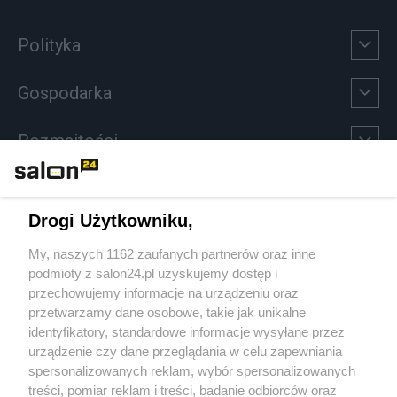
Polityka
Gospodarka
Rozmaitości
Technologie
Drogi Użytkowniku,
Sport
My, naszych 1162 zaufanych partnerów oraz inne
podmioty z salon24.pl uzyskujemy dostęp i
Społeczeństwo
przechowujemy informacje na urządzeniu oraz
przetwarzamy dane osobowe, takie jak unikalne
Kultura
identyfikatory, standardowe informacje wysyłane przez
urządzenie czy dane przeglądania w celu zapewniania
spersonalizowanych reklam, wybór spersonalizowanych
treści, pomiar reklam i treści, badanie odbiorców oraz