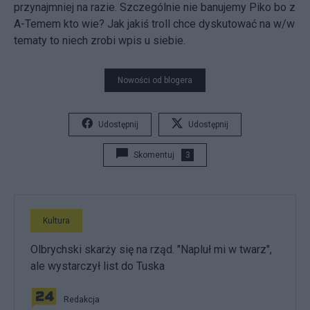
przynajmniej na razie. Szczególnie nie banujemy Piko bo z
A-Temem kto wie? Jak jakiś troll chce dyskutować na w/w
tematy to niech zrobi wpis u siebie.
Nowości od blogera
Udostępnij
Udostępnij
Skomentuj
3
Kultura
Olbrychski skarży się na rząd. "Napluł mi w twarz",
ale wystarczył list do Tuska
Redakcja