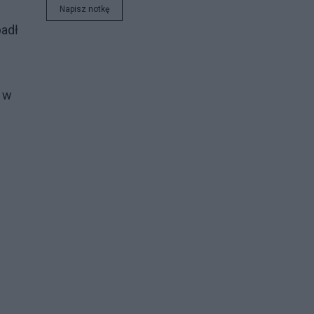
Napisz notkę
padł
e w