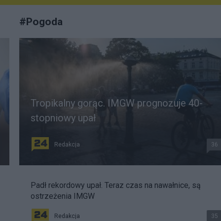
#
Pogoda
Tropikalny gorąc. IMGW prognozuje 40-
stopniowy upał
Redakcja
36
Padł rekordowy upał. Teraz czas na nawałnice, są
ostrzeżenia IMGW
Redakcja
35