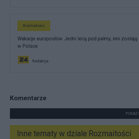
Rozmaitości
Wakacje europosłów. Jedni lecą pod palmy, inni zostają
w Polsce
Redakcja
Komentarze
POKAŻ 
Inne tematy w dziale
Rozmaitości