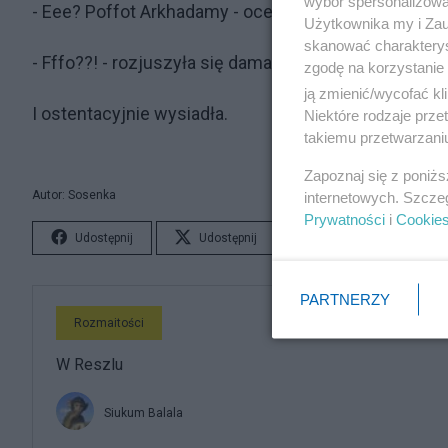
wybór spersonalizowan
- Eee? Poffot Arkhadamy - ocenił niespokojnie typek,
Użytkownika my i Zau
skanować charakterys
- Fffo??! - rozjuszyła się dama - A moffiłes, fe to pl
zgodę na korzystanie 
ją zmienić/wycofać kl
I ostentacyjnie wysiadła.
Niektóre rodzaje prz
takiemu przetwarzaniu
Zapoznaj się z poniż
Autor: Sosenka
internetowych. Szcze
Prywatności
i
Cookie
Udostępnij
Udostępnij
Lubię to!
S
PARTNERZY
Rozmaitości
W Reszlu
Siukum Balala