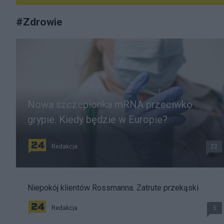
#
Zdrowie
Nowa szczepionka mRNA przeciwko
grypie. Kiedy będzie w Europie?
Redakcja
22
Niepokój klientów Rossmanna. Zatrute przekąski
Redakcja
5