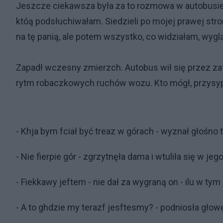
Jeszcze ciekawsza była za to rozmowa w autobusie 
któą podsłuchiwałam. Siedzieli po mojej prawej str
na tę panią, ale potem wszystko, co widziałam, wygl
Zapadł wczesny zmierzch. Autobus wił się przez zatło
rytm robaczkowych ruchów wozu. Kto mógł, przysypia
- Khja bym fciał być treaz w górach - wyznał głośno 
- Nie fierpie gór - zgrzytnęła dama i wtuliła się w jeg
- Fiekkawy jeftem - nie dał za wygraną on - ilu w ty
- A to ghdzie my terazf jesftesmy? - podniosła gło