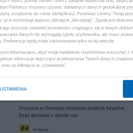
ych treści, pomiar reklam i treści, badanie odbiorców oraz ulepszan
 którego nagle oświeciło w sprawie czasu i przestrzeni.
fani Partnerzy możemy używać dokładnych danych geolokalizacyjn
tykę urządzenia do celów identyfikacji. Ponieważ cenimy Twoją pry
ac Domynykafki!
z tych technologii poprzez kliknięcie „Akceptuję”. Zgoda jest dobro
ikając przycisk ustawień prywatności znajdujący się w lewym dolny
etwarzania danych nie wymagają zgody użytkownika, ale masz prawo 
. Preferencje będą miały zastosowania tylko na tej witrynie.
szymi informacjami, abyś mógł świadomie i komfortowo korzystać z
gółowe informacje dotyczące przetwarzania Twoich danych znajdzi
s
oraz po kliknięciu w „Ustawienia”.
komentuj
10
Obserwuj notkę
USTAWIENIA
Rozmaitości
Drożyzna w Chorwacji odstrasza polskich turystów.
Rząd apelował o obniżki cen
Redakcja