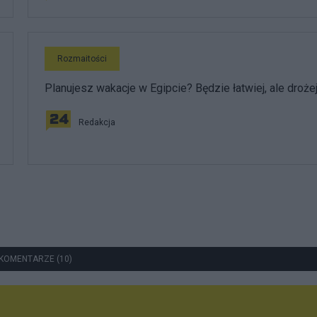
Rozmaitości
Planujesz wakacje w Egipcie? Będzie łatwiej, ale droże
Redakcja
KOMENTARZE (10)