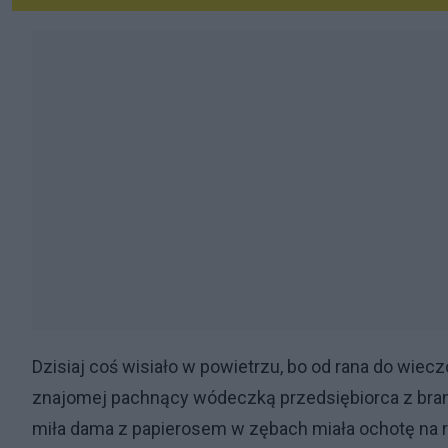
Dzisiaj coś wisiało w powietrzu, bo od rana do wi
znajomej pachnący wódeczką przedsiębiorca z br
miła dama z papierosem w zębach miała ochotę na ro