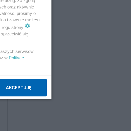
ie usług. Za zgodą
ych oraz aktywnie
watność, prosimy o
wolna i zawsze możesz
m rogu strony
.
sprzeciwić się
 naszych serwisów
esz w
Polityce
AKCEPTUJĘ