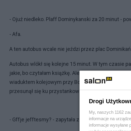
- Ojuź niedleko. Plaff Dominykanski za 20 minut - po
- Afa.
A ten autobus wcale nie jeździ przez plac Dominikań
Autobus wlókł się kolejne 15 minut. W tym czasie pa
jakie, bo czytałam książkę. Ale coś tam tłumaczył, o
wiaduktem kolejowym przy Bogusławskiego, po czym 
przesunął się ku przystankowi przy Świdnickiej. Tu 
Drogi Użytkow
My, naszych 1162 zau
informacje na urządze
- Gffje jefftesmy? - zapytała znowu.
informacje wysyłane 