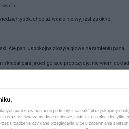
Reklama
wiedział typek, chociaż wcale nie wyjrzał za okno.
ski. Ale pani uspokojna złożyła głowę na ramieniu pana.
n składał pani jakieś gorące propozycje, nie wiem dokład
na się broniła, choć coraz słabiej. W końcu utknęliśmy po
autobus - przebiwszy się przez światła - powoli
pani podniosła czujnie głowę.
niku,
Reklama
fanych partnerów oraz inne podmioty z salon24.pl uzyskujemy dost
niu oraz przetwarzamy dane osobowe, takie jak unikalne identyfikat
przez urządzenie czy dane przeglądania w celu zapewniania sperson