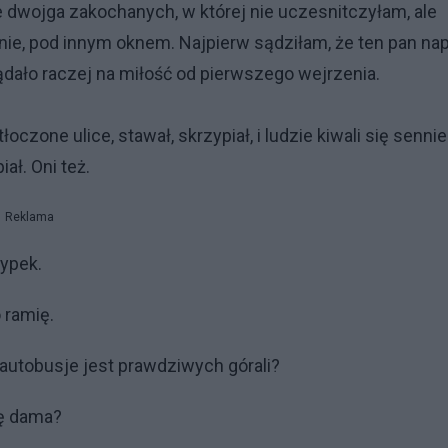
dwojga zakochanych, w której nie uczesnitczyłam, ale
onie, pod innym oknem. Najpierw sądziłam, że ten pan na
ądało raczej na miłość od pierwszego wejrzenia.
czone ulice, stawał, skrzypiał, i ludzie kiwali się senni
ł. Oni też.
Reklama
typek.
o ramię.
m autobusje jest prawdziwych górali?
wę dama?