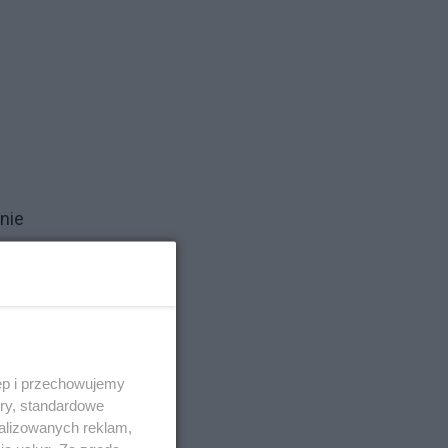
nie
d
ęp i przechowujemy
ory, standardowe
alizowanych reklam,