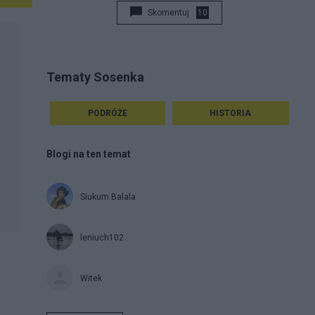
Skomentuj
10
Tematy Sosenka
PODRÓŻE
HISTORIA
Blogi na ten temat
Siukum Balala
leniuch102
Witek