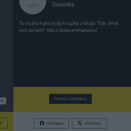
Sosenka
Tu można kupić moją książkę z blogu: "Gdy świat
jest domem": http://sklep.emmanuel.pl
Nowości od blogera
10
G
Udostępnij
Udostępnij