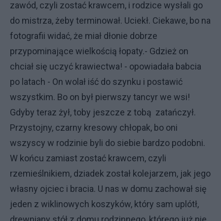
zawód, czyli zostać krawcem, i rodzice wysłali go
do mistrza, żeby terminował. Uciekł. Ciekawe, bo na
fotografii widać, że miał dłonie dobrze
przypominające wielkością łopaty.- Gdzież on
chciał się uczyć krawiectwa! - opowiadała babcia
po latach - On wolał iść do szynku i postawić
wszystkim. Bo on był pierwszy tancyr we wsi!
Gdyby teraz żył, toby jeszcze z tobą zatańczył.
Przystojny, czarny kresowy chłopak, bo oni
wszyscy w rodzinie byli do siebie bardzo podobni.
W końcu zamiast zostać krawcem, czyli
rzemieślnikiem, dziadek został kolejarzem, jak jego
własny ojciec i bracia. U nas w domu zachował się
jeden z wiklinowych koszyków, który sam uplótł,
drewniany stół z domu rodzinnego, którego już nie