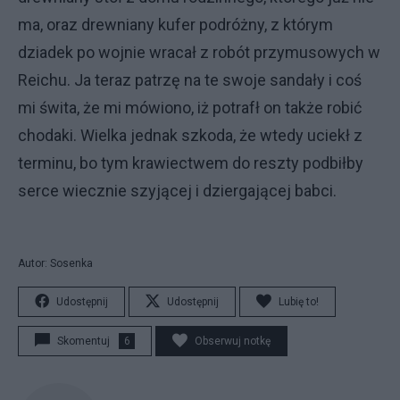
ma, oraz drewniany kufer podróżny, z którym
dziadek po wojnie wracał z robót przymusowych w
Reichu. Ja teraz patrzę na te swoje sandały i coś
mi świta, że mi mówiono, iż potrafł on także robić
chodaki. Wielka jednak szkoda, że wtedy uciekł z
terminu, bo tym krawiectwem do reszty podbiłby
serce wiecznie szyjącej i dziergającej babci.
Autor: Sosenka
Udostępnij
Udostępnij
Lubię to!
Skomentuj
6
Obserwuj notkę