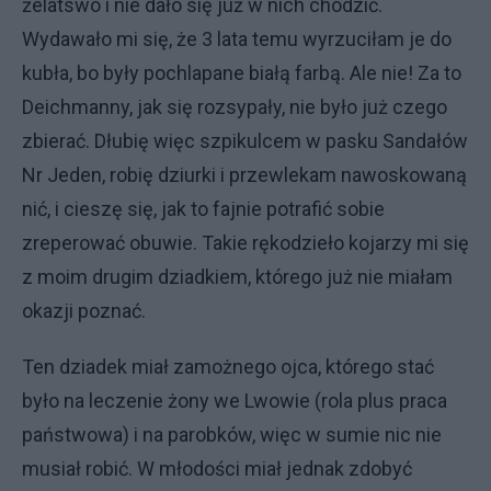
żelatswo i nie dało się już w nich chodzić.
Wydawało mi się, że 3 lata temu wyrzuciłam je do
kubła, bo były pochlapane białą farbą. Ale nie! Za to
Deichmanny, jak się rozsypały, nie było już czego
zbierać. Dłubię więc szpikulcem w pasku Sandałów
Nr Jeden, robię dziurki i przewlekam nawoskowaną
nić, i cieszę się, jak to fajnie potrafić sobie
zreperować obuwie. Takie rękodzieło kojarzy mi się
z moim drugim dziadkiem, którego już nie miałam
okazji poznać.
Ten dziadek miał zamożnego ojca, którego stać
było na leczenie żony we Lwowie (rola plus praca
państwowa) i na parobków, więc w sumie nic nie
musiał robić. W młodości miał jednak zdobyć