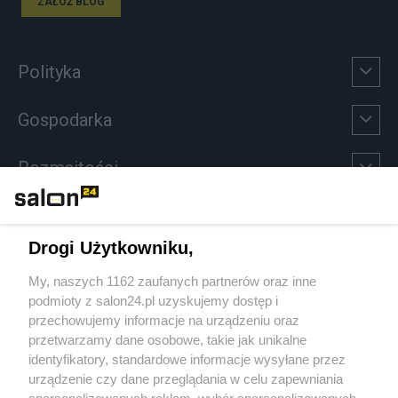
ZAŁÓŻ BLOG
Polityka
Gospodarka
Rozmaitości
Technologie
Drogi Użytkowniku,
Sport
My, naszych 1162 zaufanych partnerów oraz inne
podmioty z salon24.pl uzyskujemy dostęp i
Społeczeństwo
przechowujemy informacje na urządzeniu oraz
przetwarzamy dane osobowe, takie jak unikalne
Kultura
identyfikatory, standardowe informacje wysyłane przez
urządzenie czy dane przeglądania w celu zapewniania