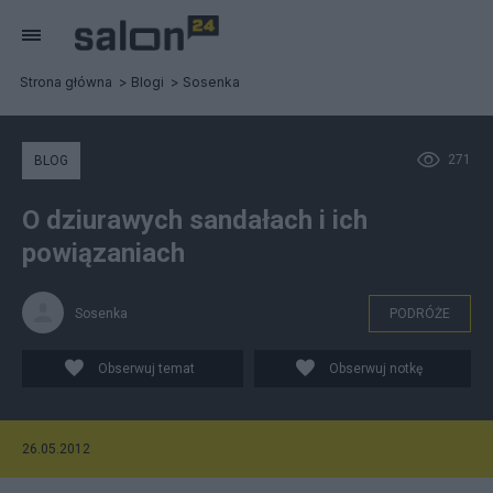
Strona główna
Blogi
Sosenka
271
BLOG
O dziurawych sandałach i ich
powiązaniach
Sosenka
PODRÓŻE
Obserwuj temat
Obserwuj notkę
26.05.2012