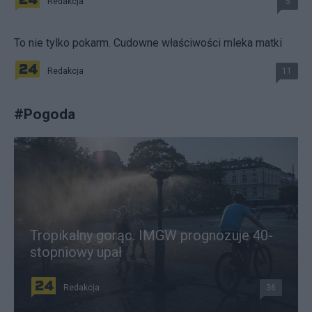
Redakcja
5
To nie tylko pokarm. Cudowne właściwości mleka matki
Redakcja
11
#
Pogoda
Tropikalny gorąc. IMGW prognozuje 40-
stopniowy upał
Redakcja
36