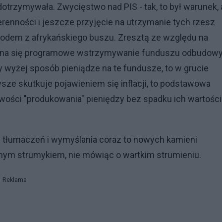
rzymywała. Zwycięstwo nad PIS - tak, to był warunek, 
renności i jeszcze przyjęcie na utrzymanie tych rzesz
 rodem z afrykańskiego buszu. Zresztą ze względu na
zyna się programowe wstrzymywanie funduszu odbudowy
 wyżej sposób pieniądze na te fundusze, to w grucie
wsze skutkuje pojawieniem się inflacji, to podstawowa
wości "produkowania" pieniędzy bez spadku ich wartości
łumaczeń i wymyślania coraz to nowych kamieni
znym strumykiem, nie mówiąc o wartkim strumieniu.
Reklama