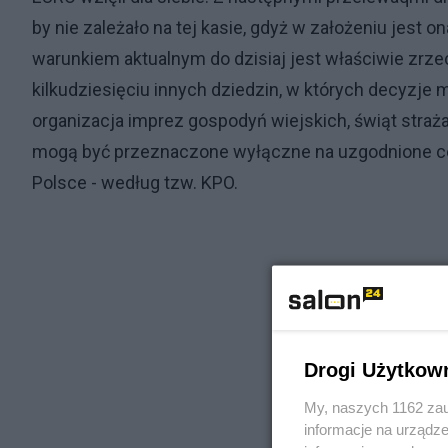
by nie zależało na tej kasie, gdyż w założeniu jest
warunkiem aktualnym do dzisiaj jest właściwie zrzec
kilkudziesięciu innych dziedzin, w których decyzje
organizacja imprez gospodyń wiejskich, świąt straża
mogą być przeznaczone wyłączne na uzgodnione cele
Polsce - według tzw. KPO.
Drogi Użytkow
My, naszych 1162 zau
informacje na urządze