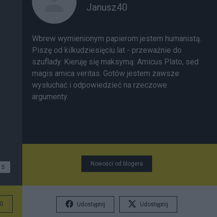
Janusz40
Wbrew wymienionym papierom jestem humanistą.
Piszę od kilkudziesięciu lat - przeważnie do
szuflady. Kieruję się maksymą: Amicus Plato, sed
magis amica veritas. Gotów jestem zawsze
wysłuchać i odpowiedzieć na rzeczowe
argumenty.
Nowości od blogera
5
G
Udostępnij
Udostępnij