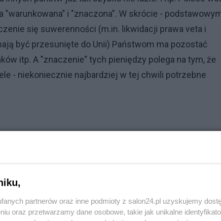
 ona "warunkowana" i "znaczona". W skrócie - podstawowy
zenie się suwerenności (m.in. likwidacji prawa veta i
 mają być przesunięte do Unii) Państwom ma pozostać
ków itp. A "znaczenie" tych pieniędzy polega na tym, że
 - niekoniecznie najbardziej w tej chwili potrzebne
niku,
fanych partnerów oraz inne podmioty z salon24.pl uzyskujemy dost
niu oraz przetwarzamy dane osobowe, takie jak unikalne identyfikat