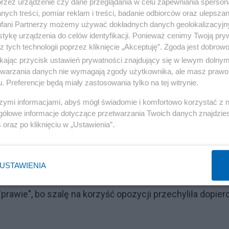
przez urządzenie czy dane przeglądania w celu zapewniania sperson
ych treści, pomiar reklam i treści, badanie odbiorców oraz ulepszan
fani Partnerzy możemy używać dokładnych danych geolokalizacyjn
tykę urządzenia do celów identyfikacji. Ponieważ cenimy Twoją pry
z tych technologii poprzez kliknięcie „Akceptuję”. Zgoda jest dobro
ikając przycisk ustawień prywatności znajdujący się w lewym dolny
etwarzania danych nie wymagają zgody użytkownika, ale masz prawo 
. Preferencje będą miały zastosowania tylko na tej witrynie.
szymi informacjami, abyś mógł świadomie i komfortowo korzystać z
gółowe informacje dotyczące przetwarzania Twoich danych znajdzi
s
oraz po kliknięciu w „Ustawienia”.
zdolność Polski skokowo się pogorszyła i teraz te
e ten fakt wykorzystuje i zgodnie z niemiecką teorią
USTAWIENIA
mirażem wielkiej kasy można wywierać istotny wpływ na
"prawie", bo szalę na korzyść opozycji przechyliła dopier