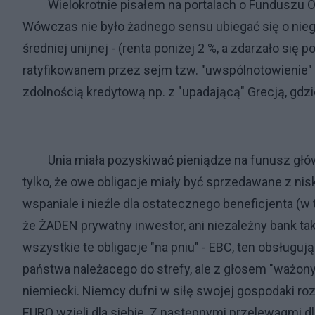
Wielokrotnie pisałem na portalach o Funduszu O
Wówczas nie było żadnego sensu ubiegać się o nieg
średniej unijnej - (renta poniżej 2 %, a zdarzało si
ratyfikowanem przez sejm tzw. "uwspólnotowienie" d
zdolnością kredytową np. z "upadającą" Grecją, gdzi
Unia miała pozyskiwać pieniądze na funusz głównie
tylko, że owe obligacje miały być sprzedawane z nisk
wspaniale i nieźle dla ostatecznego beneficjenta (w t
że ŻADEN prywatny inwestor, ani niezależny bank taki
wszystkie te obligacje "na pniu" - EBC, ten obsługuj
państwa należacego do strefy, ale z głosem "ważon
niemiecki. Niemcy dufni w siłę swojej gospodaki ro
EURO wzięli dla siebie. Z następnymi przelewaqmi dla