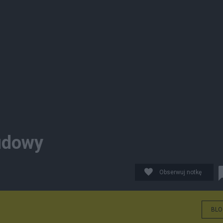
udowy
Obserwuj notkę
BLO