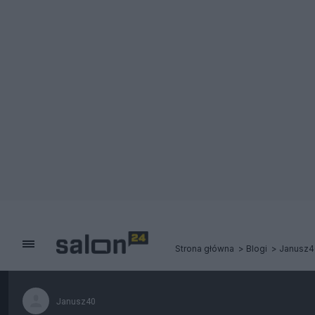
Strona główna
Blogi
Janusz4
Janusz40