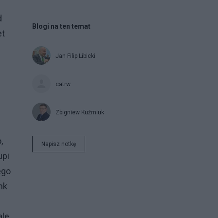
d
Blogi na ten temat
et
Jan Filip Libicki
catrw
Zbigniew Kuźmiuk
,
Napisz notkę
upi
ego
nk
ale