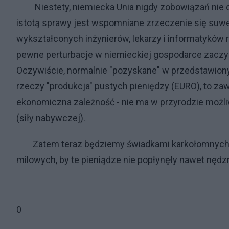
Niestety, niemiecka Unia nigdy zobowiązań nie dot
istotą sprawy jest wspomniane zrzeczenie się suwe
wykształconych inżynierów, lekarzy i informatyków
pewne perturbacje w niemieckiej gospodarce zac
Oczywiście, normalnie "pozyskane" w przedstawiony
rzeczy "produkcja" pustych pieniędzy (EURO), to za
ekonomiczna zależność - nie ma w przyrodzie możli
(siły nabywczej).
Zatem teraz będziemy świadkami karkołomnych t
milowych, by te pieniądze nie popłynęły nawet nęd
0