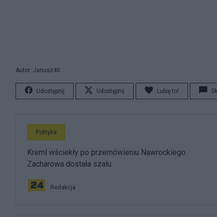
Autor: Janusz40
Udostępnij
Udostępnij
Lubię to!
S
Polityka
Kreml wściekły po przemówieniu Nawrockiego.
Zacharowa dostała szału
Redakcja