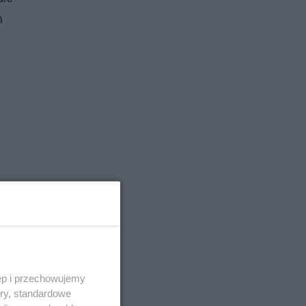
m
ęp i przechowujemy
ory, standardowe