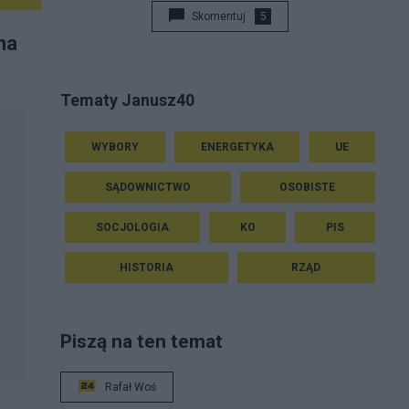
Skomentuj
5
na
Tematy Janusz40
WYBORY
ENERGETYKA
UE
SĄDOWNICTWO
OSOBISTE
SOCJOLOGIA
KO
PIS
HISTORIA
RZĄD
Piszą na ten temat
Rafał Woś