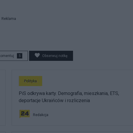
Reklama
komentuj
5
Obserwuj notkę
Polityka
PiS odkrywa karty. Demografia, mieszkania, ETS,
deportacje Ukraińców i rozliczenia
Redakcja