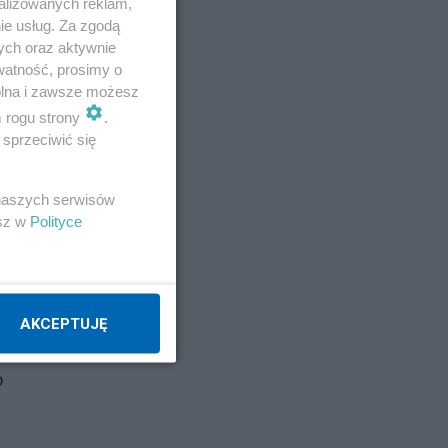
alizowanych reklam,
ie usług. Za zgodą
ych oraz aktywnie
watność, prosimy o
wolna i zawsze możesz
m rogu strony
.
sprzeciwić się
 naszych serwisów
esz w
Polityce
AKCEPTUJĘ
o