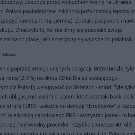
dbudowy. Jeszcze przed wybuchem wojny na Ukrainie.
o. Polska posiadała tzw. zdolność pożyczkową lepszą o
ę pożyczyć nawet z rentą ujemną). Zostało podpisane i naw
ługu. Znaczyło to, że mieliśmy się podzielić swoją
e zarówno płace, jak i emerytury są wyższe od polskich.
Reklama
 poprzez emisje unijnych obligacji. Brzmi nieźle, tyle
ą rentą (2-3 %) na okres 30 lat Dla sprzedającego -
ym dla Polski); wykupywać po 30 latach - miód. Tyle tylko
ch obligacji nie weźmie. Zatem kto? Jest taki bank, co k
ący strefę EURO - zależny od decyzji "dyrektorów" z każd
ym" wielkością narodowego PKB - wszystko jasne - to ba
zpoczęli ten wredny proceder - szybko pierwsze 40 mld.
 innych państw już tak szybko nie idzie. I np. Polsce wc