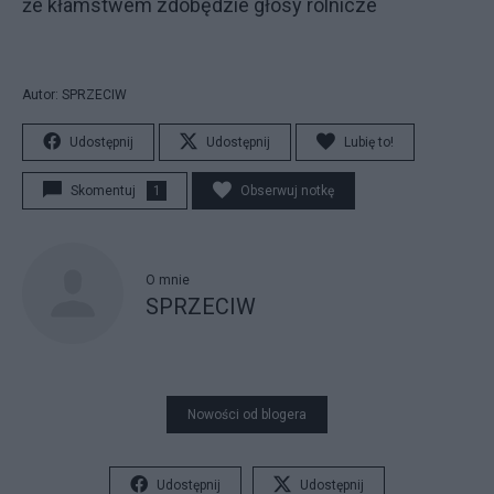
że kłamstwem zdobędzie głosy rolnicze
Autor: SPRZECIW
Udostępnij
Udostępnij
Lubię to!
Skomentuj
1
Obserwuj notkę
O mnie
SPRZECIW
Nowości od blogera
Udostępnij
Udostępnij