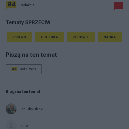
Redakcja
85
Tematy SPRZECIW
PRAWO
HISTORIA
ZDROWIE
NAUKA
Piszą na ten temat
Rafał Woś
Blogi na ten temat
Jan Filip Libicki
catrw