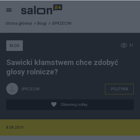
Strona główna
Blogi
SPRZECIW
61
BLOG
Sawicki kłamstwem chce zdobyć
głosy rolnicze?
SPRZECIW
POLITYKA
Obserwuj notkę
8.08.2019