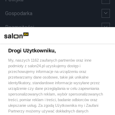
Gospodarka
Rozmaitości
Technologie
Drogi Użytkowniku,
Sport
My, naszych 1162 zaufanych partnerów oraz inne
podmioty z salon24.pl uzyskujemy dostęp i
Społeczeństwo
przechowujemy informacje na urządzeniu oraz
przetwarzamy dane osobowe, takie jak unikalne
Kultura
identyfikatory, standardowe informacje wysyłane przez
urządzenie czy dane przeglądania w celu zapewniania
spersonalizowanych reklam, wybór spersonalizowanych
treści, pomiar reklam i treści, badanie odbiorców oraz
ulepszanie usług. Za zgodą Użytkownika my i Zaufani
X
Facebook
Instagram
Youtube
Partnerzy możemy używać dokładnych danych