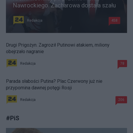
Nawrockiego. Zacharowa dostała szału
Redakcja
458
Drugi Prigożyn. Zagroził Putinowi atakiem, miliony
obejrzało nagranie
Redakcja
78
Parada słabości Putina? Plac Czerwony już nie
przypomina dawnej potęgi Rosji
Redakcja
206
#
PiS