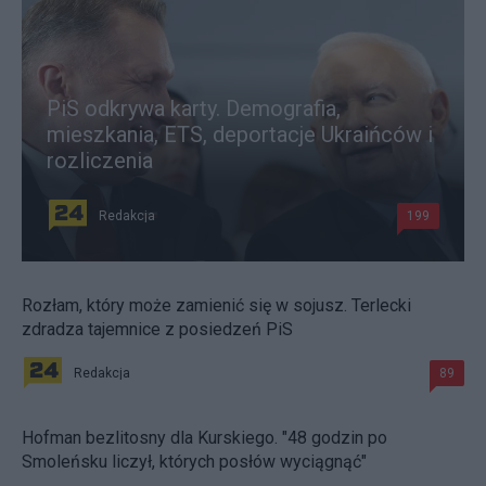
PiS odkrywa karty. Demografia,
mieszkania, ETS, deportacje Ukraińców i
rozliczenia
Redakcja
199
Rozłam, który może zamienić się w sojusz. Terlecki
zdradza tajemnice z posiedzeń PiS
Redakcja
89
Hofman bezlitosny dla Kurskiego. "48 godzin po
Smoleńsku liczył, których posłów wyciągnąć"