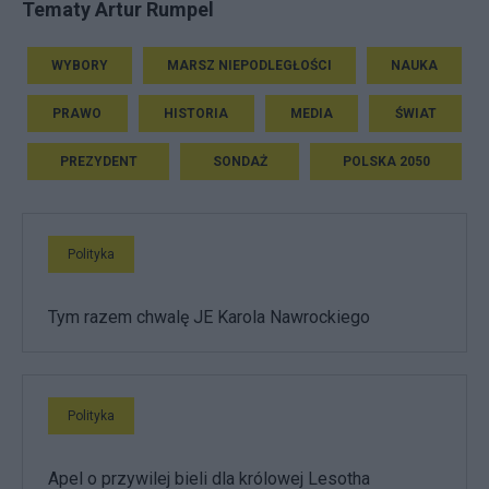
Tematy Artur Rumpel
WYBORY
MARSZ NIEPODLEGŁOŚCI
NAUKA
PRAWO
HISTORIA
MEDIA
ŚWIAT
PREZYDENT
SONDAŻ
POLSKA 2050
Polityka
Tym razem chwalę JE Karola Nawrockiego
Polityka
Apel o przywilej bieli dla królowej Lesotha