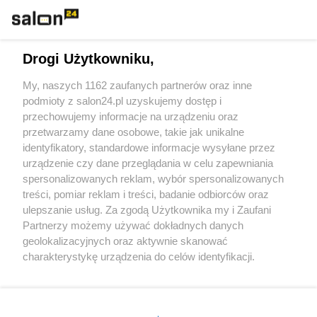
Technologie
Drogi Użytkowniku,
Sport
My, naszych 1162 zaufanych partnerów oraz inne
podmioty z salon24.pl uzyskujemy dostęp i
Społeczeństwo
przechowujemy informacje na urządzeniu oraz
przetwarzamy dane osobowe, takie jak unikalne
Kultura
identyfikatory, standardowe informacje wysyłane przez
urządzenie czy dane przeglądania w celu zapewniania
spersonalizowanych reklam, wybór spersonalizowanych
treści, pomiar reklam i treści, badanie odbiorców oraz
ulepszanie usług. Za zgodą Użytkownika my i Zaufani
X
Facebook
Instagram
Youtube
Partnerzy możemy używać dokładnych danych
geolokalizacyjnych oraz aktywnie skanować
charakterystykę urządzenia do celów identyfikacji.
Web Content Media sp. z o. o. © 2022
Ponieważ cenimy Twoją prywatność, prosimy o zgodę na
korzystanie z tych technologii poprzez kliknięcie
„Akceptuję”. Zgoda jest dobrowolna i zawsze możesz ją
Pomoc
O nas
Praca
Reklama
Kontakt