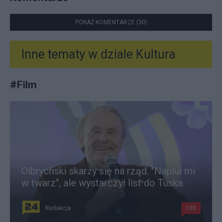
POKAŻ KOMENTARZE (30)
Inne tematy w dziale
Kultura
#
Film
Olbrychski skarży się na rząd. "Napluł mi
w twarz", ale wystarczył list do Tuska
Redakcja
105