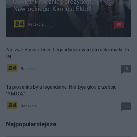
Uświetnił rocznicę prezydentury
Nawrockiego. Kim jest Eldo?
Redakcja
80
Nie żyje Bonnie Tyler. Legendarna gwiazda rocka miała 75
lat
Redakcja
15
Ta piosenka była legendarna. Nie żyje głos przeboju
"Y.M.C.A."
Redakcja
11
Najpopularniejsze