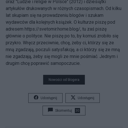
oraz "Ludzie i religie w Polsce" (2012) i dziesiątki
artykułów drukowanych w różnych czasopismach. Od kilku
lat skupiam się na prowadzeniu blogów i szukam
wydawców dla kolejnych książek. O kulturze piszę pod
adresem
https://svetomir.home.blog/,
tu zaś piszę
głównie o polityce. Nie piszę po to, by komuś zrobiło się
przykro. Wręcz przeciwnie, chcę, żeby ci, którzy się ze
mną zgadzają, poczuli satysfakcję, a ci którzy się ze mną
nie zgadzają, żeby się mogli ze mnie pośmiać. Jednym i
drugim chcę poprawić samopoczucie.
Nowości od blogera
Udostępnij
Udostępnij
Skomentuj
30