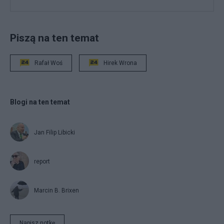
Piszą na ten temat
Rafał Woś
Hirek Wrona
Blogi na ten temat
Jan Filip Libicki
report
Marcin B. Brixen
Napisz notkę