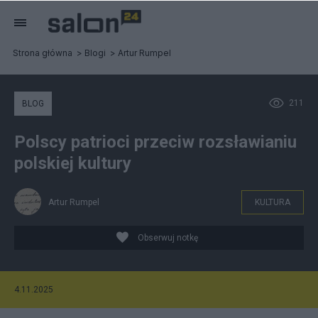
Strona główna
Blogi
Artur Rumpel
211
BLOG
Polscy patrioci przeciw rozsławianiu
polskiej kultury
Artur Rumpel
KULTURA
Obserwuj notkę
4.11.2025