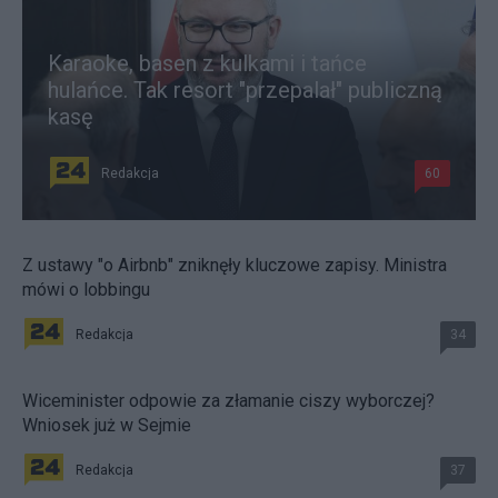
Karaoke, basen z kulkami i tańce
hulańce. Tak resort "przepalał" publiczną
kasę
Redakcja
60
Z ustawy "o Airbnb" zniknęły kluczowe zapisy. Ministra
mówi o lobbingu
Redakcja
34
Wiceminister odpowie za złamanie ciszy wyborczej?
Wniosek już w Sejmie
Redakcja
37