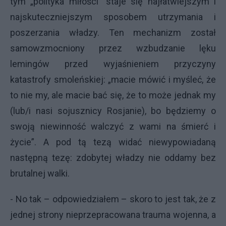
tym „polityka miłości” staje się najłatwiejszym i
najskuteczniejszym sposobem utrzymania i
poszerzania władzy. Ten mechanizm został
samowzmocniony przez wzbudzanie lęku
lemingów przed wyjaśnieniem przyczyny
katastrofy smoleńskiej: „macie mówić i myśleć, że
to nie my, ale macie bać się, że to może jednak my
(lub/i nasi sojusznicy Rosjanie), bo będziemy o
swoją niewinność walczyć z wami na śmierć i
życie”. A pod tą tezą widać niewypowiadaną
następną tezę: zdobytej władzy nie oddamy bez
brutalnej walki.
- No tak – odpowiedziałem – skoro to jest tak, że z
jednej strony nieprzepracowana trauma wojenna, a