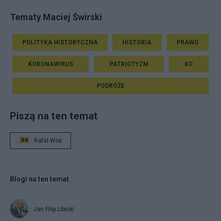
Tematy Maciej Świrski
POLITYKA HISTORYCZNA
HISTORIA
PRAWO
KORONAWIRUS
PATRIOTYZM
KO
PODRÓŻE
Piszą na ten temat
Rafał Woś
Blogi na ten temat
Jan Filip Libicki