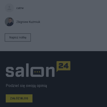
catrw
Zbigniew Kuźmiuk
Napisz notkę
Podziel się swoją opinią
ZAŁÓŻ BLOG