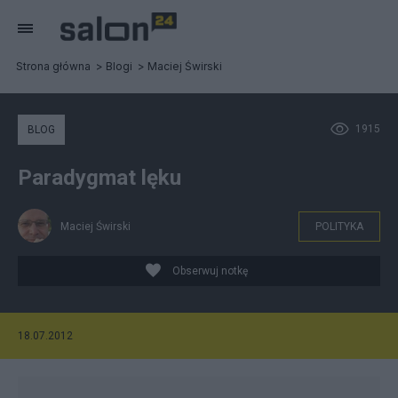
Strona główna
Blogi
Maciej Świrski
1915
BLOG
Paradygmat lęku
Maciej Świrski
POLITYKA
Obserwuj notkę
18.07.2012