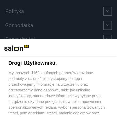
Polityka
Gospodarka
Rozmaitości
Technologie
Drogi Użytkowniku,
Sport
My, naszych 1162 zaufanych partnerów oraz inne
podmioty z salon24.pl uzyskujemy dostęp i
Społeczeństwo
przechowujemy informacje na urządzeniu oraz
przetwarzamy dane osobowe, takie jak unikalne
Kultura
identyfikatory, standardowe informacje wysyłane przez
urządzenie czy dane przeglądania w celu zapewniania
spersonalizowanych reklam, wybór spersonalizowanych
treści, pomiar reklam i treści, badanie odbiorców oraz