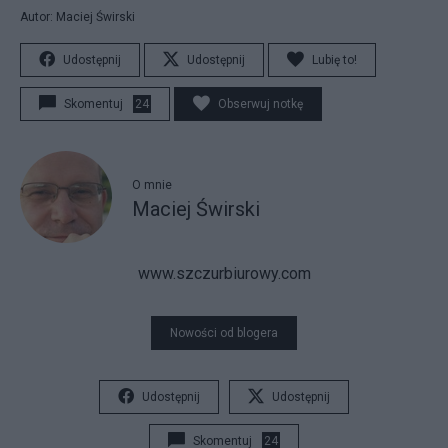
Autor: Maciej Świrski
Udostępnij
Udostępnij
Lubię to!
Skomentuj
24
Obserwuj notkę
O mnie
Maciej Świrski
www.szczurbiurowy.com
Nowości od blogera
Udostępnij
Udostępnij
Skomentuj
24