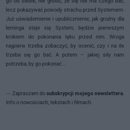
go od siebie, nie głosić, że się nie ma czego bać,
lecz pokazywać powody strachu przed Systemem.
Już uświadomienie i upublicznienie, jak groźny dla
leminga staje się System, będzie pierwszym
krokiem do pokonania lęku przed nim. Wroga
najpierw trzeba zobaczyć, by ocenić, czy i na ile
trzeba się go bać. A potem – jakiej siły nam
potrzeba, by go pokonać….
--- Zapraszam do
subskrypcji mojego newslettera
.
Info o nowościach, tekstach i filmach.