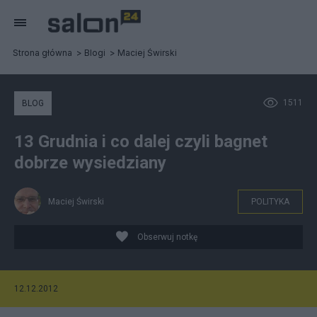
Strona główna
Blogi
Maciej Świrski
1511
BLOG
13 Grudnia i co dalej czyli bagnet
dobrze wysiedziany
Maciej Świrski
POLITYKA
Obserwuj notkę
12.12.2012