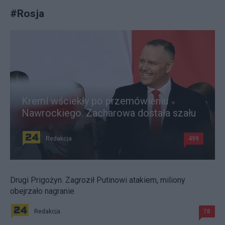
#
Rosja
Kreml wściekły po przemówieniu
Nawrockiego. Zacharowa dostała szału
Redakcja
499
Drugi Prigożyn. Zagroził Putinowi atakiem, miliony
obejrzało nagranie
Redakcja
78