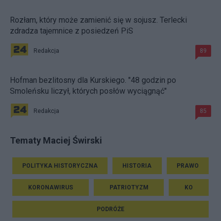
Rozłam, który może zamienić się w sojusz. Terlecki
zdradza tajemnice z posiedzeń PiS
Redakcja
89
Hofman bezlitosny dla Kurskiego. "48 godzin po
Smoleńsku liczył, których posłów wyciągnąć"
Redakcja
85
Tematy Maciej Świrski
POLITYKA HISTORYCZNA
HISTORIA
PRAWO
KORONAWIRUS
PATRIOTYZM
KO
PODRÓŻE