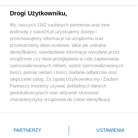
Technologie
Drogi Użytkowniku,
Sport
My, naszych 1162 zaufanych partnerów oraz inne
podmioty z salon24.pl uzyskujemy dostęp i
Społeczeństwo
przechowujemy informacje na urządzeniu oraz
przetwarzamy dane osobowe, takie jak unikalne
Kultura
identyfikatory, standardowe informacje wysyłane przez
urządzenie czy dane przeglądania w celu zapewniania
spersonalizowanych reklam, wybór spersonalizowanych
treści, pomiar reklam i treści, badanie odbiorców oraz
ulepszanie usług. Za zgodą Użytkownika my i Zaufani
X
Facebook
Instagram
Youtube
Partnerzy możemy używać dokładnych danych
geolokalizacyjnych oraz aktywnie skanować
charakterystykę urządzenia do celów identyfikacji.
Web Content Media sp. z o. o. © 2022
Ponieważ cenimy Twoją prywatność, prosimy o zgodę na
korzystanie z tych technologii poprzez kliknięcie
„Akceptuję”. Zgoda jest dobrowolna i zawsze możesz ją
Pomoc
O nas
Praca
Reklama
Kontakt
zmienić/wycofać klikając przycisk ustawień prywatności
PARTNERZY
USTAWIENIA
znajdujący się w lewym dolnym rogu strony
. Niektóre