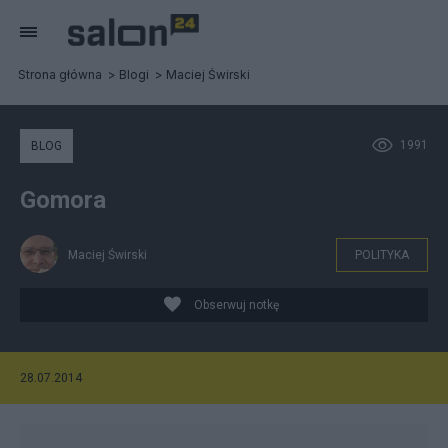
Strona główna
Blogi
Maciej Świrski
1991
BLOG
Gomora
Maciej Świrski
POLITYKA
Obserwuj notkę
28.07.2014