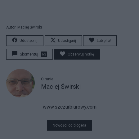
Autor: Maciej Świrski
Udostępnij
Udostępnij
Lubię to!
Skomentuj
63
Obserwuj notkę
O mnie
Maciej Świrski
www.szczurbiurowy.com
Nowości od blogera