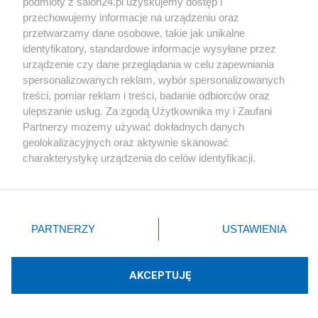
Redakcja
podmioty z salon24.pl uzyskujemy dostęp i
przechowujemy informacje na urządzeniu oraz
przetwarzamy dane osobowe, takie jak unikalne
identyfikatory, standardowe informacje wysyłane przez
urządzenie czy dane przeglądania w celu zapewniania
spersonalizowanych reklam, wybór spersonalizowanych
Komentarze
treści, pomiar reklam i treści, badanie odbiorców oraz
ulepszanie usług. Za zgodą Użytkownika my i Zaufani
POKAŻ KOMENTARZE (63)
Partnerzy możemy używać dokładnych danych
geolokalizacyjnych oraz aktywnie skanować
charakterystykę urządzenia do celów identyfikacji.
Inne tematy w dziale
Polityka
Ponieważ cenimy Twoją prywatność, prosimy o zgodę na
korzystanie z tych technologii poprzez kliknięcie
„Akceptuję”. Zgoda jest dobrowolna i zawsze możesz ją
#
Rosja
zmienić/wycofać klikając przycisk ustawień prywatności
PARTNERZY
USTAWIENIA
znajdujący się w lewym dolnym rogu strony
. Niektóre
rodzaje przetwarzania danych nie wymagają zgody
użytkownika, ale masz prawo sprzeciwić się takiemu
AKCEPTUJĘ
przetwarzaniu. Preferencje będą miały zastosowania tylko
na tej witrynie.