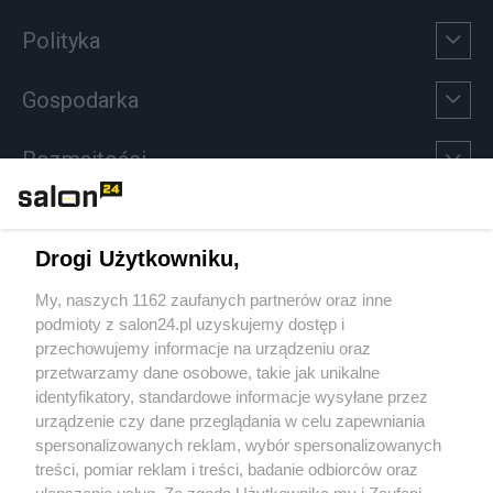
Polityka
Gospodarka
Rozmaitości
Technologie
Drogi Użytkowniku,
Sport
My, naszych 1162 zaufanych partnerów oraz inne
podmioty z salon24.pl uzyskujemy dostęp i
Społeczeństwo
przechowujemy informacje na urządzeniu oraz
przetwarzamy dane osobowe, takie jak unikalne
Kultura
identyfikatory, standardowe informacje wysyłane przez
urządzenie czy dane przeglądania w celu zapewniania
spersonalizowanych reklam, wybór spersonalizowanych
treści, pomiar reklam i treści, badanie odbiorców oraz