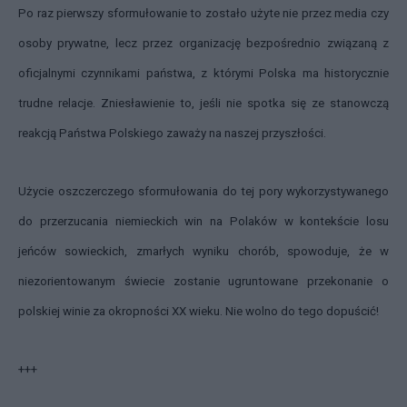
Po raz pierwszy sformułowanie to zostało użyte nie przez media czy
osoby prywatne, lecz przez organizację bezpośrednio związaną z
oficjalnymi czynnikami państwa, z którymi Polska ma historycznie
trudne relacje. Zniesławienie to, jeśli nie spotka się ze stanowczą
reakcją Państwa Polskiego zaważy na naszej przyszłości.
Użycie oszczerczego sformułowania do tej pory wykorzystywanego
do przerzucania niemieckich win na Polaków w kontekście losu
jeńców sowieckich, zmarłych wyniku chorób, spowoduje, że w
niezorientowanym świecie zo
stanie ugruntowane przekonanie o
polskiej winie za okropności XX wieku. Nie wolno do tego dopuścić!
+++