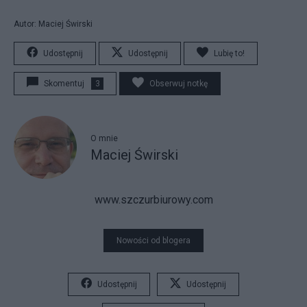
Autor: Maciej Świrski
Udostępnij
Udostępnij
Lubię to!
Skomentuj
3
Obserwuj notkę
O mnie
Maciej Świrski
www.szczurbiurowy.com
Nowości od blogera
Udostępnij
Udostępnij