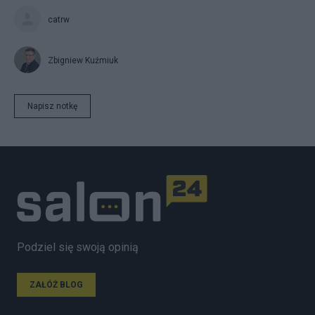
catrw
Zbigniew Kuźmiuk
Napisz notkę
Podziel się swoją opinią
ZAŁÓŻ BLOG