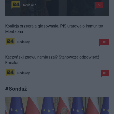
Redakcja
77
Koalicja przegrała głosowanie. PiS uratowało immunitet
Mentzena
Redakcja
101
Kaczyński znowu namieszał? Stanowcza odpowiedź
Bosaka
Redakcja
88
#
Sondaż