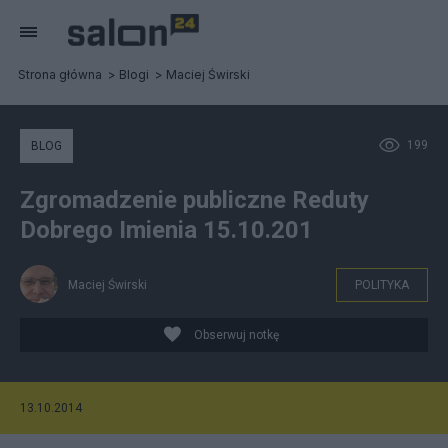
Strona główna
Blogi
Maciej Świrski
199
BLOG
Zgromadzenie publiczne Reduty
Dobrego Imienia 15.10.201
Maciej Świrski
POLITYKA
Obserwuj notkę
13.10.2014