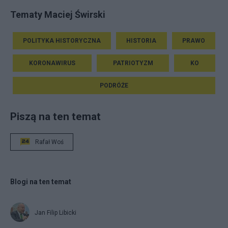
Tematy Maciej Świrski
POLITYKA HISTORYCZNA
HISTORIA
PRAWO
KORONAWIRUS
PATRIOTYZM
KO
PODRÓŻE
Piszą na ten temat
Rafał Woś
Blogi na ten temat
Jan Filip Libicki