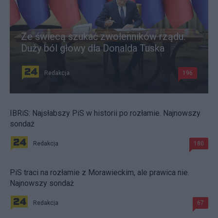
Ze świecą szukać zwolenników rządu.
Duży ból głowy dla Donalda Tuska
Redakcja
196
IBRiS: Najsłabszy PiS w historii po rozłamie. Najnowszy
sondaż
Redakcja
180
PiS traci na rozłamie z Morawieckim, ale prawica nie.
Najnowszy sondaż
Redakcja
67