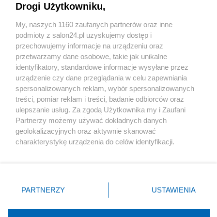
Drogi Użytkowniku,
Sport
My, naszych 1160 zaufanych partnerów oraz inne
podmioty z salon24.pl uzyskujemy dostęp i
Społeczeństwo
przechowujemy informacje na urządzeniu oraz
przetwarzamy dane osobowe, takie jak unikalne
Kultura
identyfikatory, standardowe informacje wysyłane przez
urządzenie czy dane przeglądania w celu zapewniania
spersonalizowanych reklam, wybór spersonalizowanych
treści, pomiar reklam i treści, badanie odbiorców oraz
ulepszanie usług. Za zgodą Użytkownika my i Zaufani
X
Facebook
Instagram
Youtube
Partnerzy możemy używać dokładnych danych
geolokalizacyjnych oraz aktywnie skanować
charakterystykę urządzenia do celów identyfikacji.
Web Content Media sp. z o. o. © 2022
Ponieważ cenimy Twoją prywatność, prosimy o zgodę na
korzystanie z tych technologii poprzez kliknięcie
„Akceptuję”. Zgoda jest dobrowolna i zawsze możesz ją
Pomoc
O nas
Praca
Reklama
Kontakt
zmienić/wycofać klikając przycisk ustawień prywatności
PARTNERZY
USTAWIENIA
znajdujący się w lewym dolnym rogu strony
. Niektóre
rodzaje przetwarzania danych nie wymagają zgody