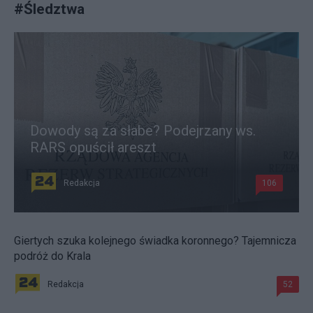
#
Śledztwa
Dowody są za słabe? Podejrzany ws.
RARS opuścił areszt
Redakcja
106
Giertych szuka kolejnego świadka koronnego? Tajemnicza
podróż do Krala
Redakcja
52