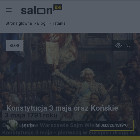
Strona główna
Blogi
Tatarka
138
BLOG
Konstytucja 3 maja oraz Końskie
Tatarka
SPOŁECZEŃSTWO
z netu