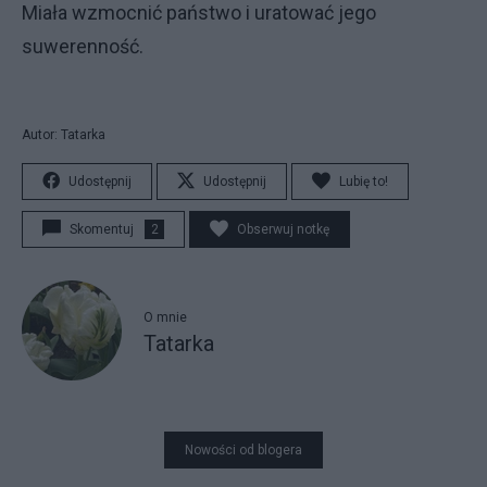
Miała wzmocnić państwo i uratować jego
suwerenność.
Autor: Tatarka
Udostępnij
Udostępnij
Lubię to!
Skomentuj
2
Obserwuj notkę
O mnie
Tatarka
Nowości od blogera