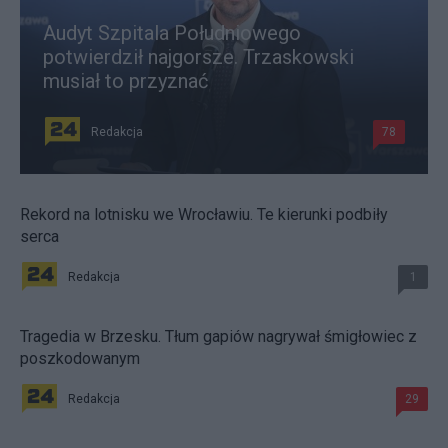
Audyt Szpitala Południowego
potwierdził najgorsze. Trzaskowski
musiał to przyznać
Redakcja
78
Rekord na lotnisku we Wrocławiu. Te kierunki podbiły
serca
Redakcja
1
Tragedia w Brzesku. Tłum gapiów nagrywał śmigłowiec z
poszkodowanym
Redakcja
29