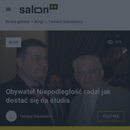
Strona główna
Blogi
Tomasz Sokolewicz
318
BLOG
Obywatel Niepodległość radzi jak
dostać się na studia
Tomasz Sokolewicz
POLITYKA
Osoba nie posiadająca statusu pokrzywdzonego IPN