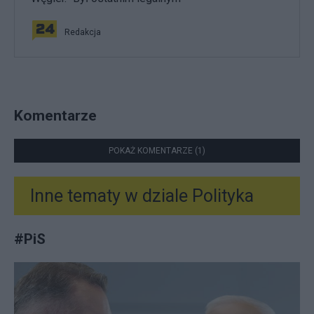
Redakcja
Komentarze
POKAŻ KOMENTARZE (1)
Inne tematy w dziale
Polityka
#
PiS