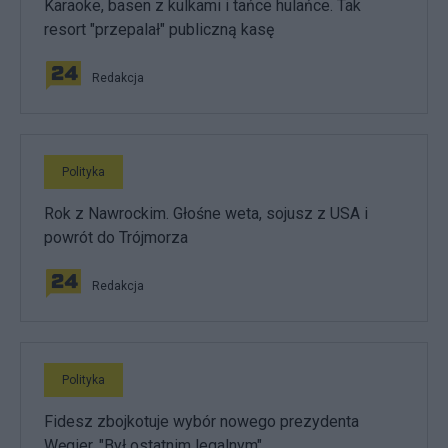
Karaoke, basen z kulkami i tańce hulańce. Tak
resort "przepalał" publiczną kasę
Redakcja
Polityka
Rok z Nawrockim. Głośne weta, sojusz z USA i
powrót do Trójmorza
Redakcja
Polityka
Fidesz zbojkotuje wybór nowego prezydenta
Węgier. "Był ostatnim legalnym"