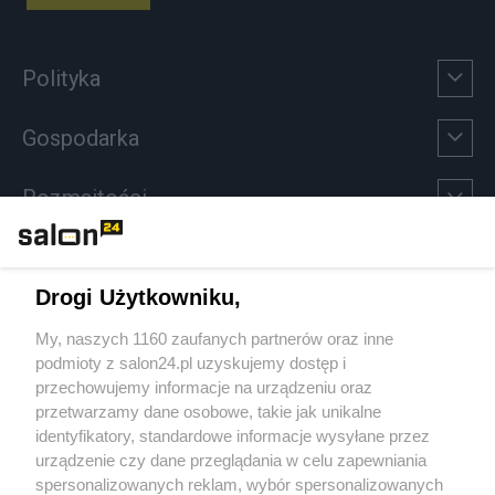
Polityka
Gospodarka
Rozmaitości
Technologie
Drogi Użytkowniku,
Sport
My, naszych 1160 zaufanych partnerów oraz inne
podmioty z salon24.pl uzyskujemy dostęp i
Społeczeństwo
przechowujemy informacje na urządzeniu oraz
przetwarzamy dane osobowe, takie jak unikalne
Kultura
identyfikatory, standardowe informacje wysyłane przez
urządzenie czy dane przeglądania w celu zapewniania
spersonalizowanych reklam, wybór spersonalizowanych