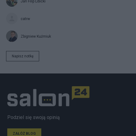
Jan Filip Libicki
catrw
Zbigniew Kuźmiuk
Napisz notkę
Podziel się swoją opinią
ZAŁÓŻ BLOG