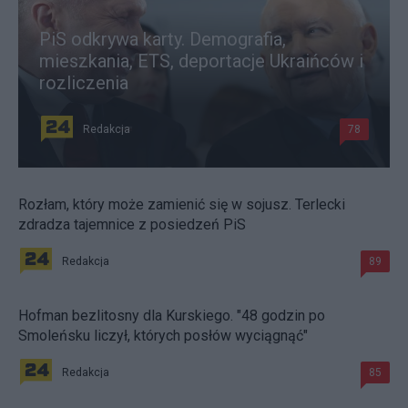
PiS odkrywa karty. Demografia,
mieszkania, ETS, deportacje Ukraińców i
rozliczenia
Redakcja
78
Rozłam, który może zamienić się w sojusz. Terlecki
zdradza tajemnice z posiedzeń PiS
Redakcja
89
Hofman bezlitosny dla Kurskiego. "48 godzin po
Smoleńsku liczył, których posłów wyciągnąć"
Redakcja
85