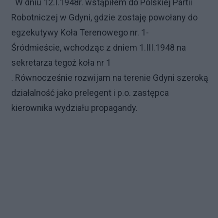
W dniu 12.I.1948r. wstąpiłem do Polskiej Partii
Robotniczej w Gdyni, gdzie zostaję powołany do
egzekutywy Koła Terenowego nr. 1-
Śródmieście,
wchodząc z dniem 1.III.1948 na
sekretarza tegoż koła nr 1
.
Równocześnie
rozwijam na terenie Gdyni szeroką
działalność
jako prelegent i p.o. zastępca
kierownika wydziału propagandy.