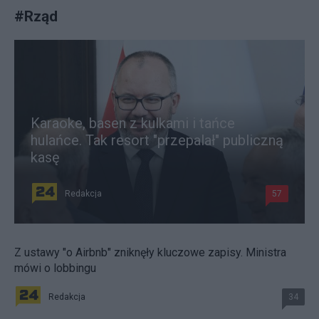
#
Rząd
Karaoke, basen z kulkami i tańce
hulańce. Tak resort "przepalał" publiczną
kasę
Redakcja
57
Z ustawy "o Airbnb" zniknęły kluczowe zapisy. Ministra
mówi o lobbingu
Redakcja
34