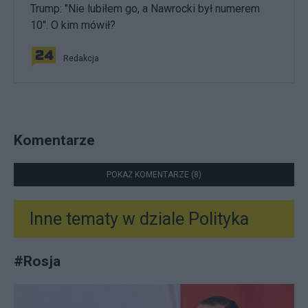
Trump: "Nie lubiłem go, a Nawrocki był numerem
10". O kim mówił?
Redakcja
Komentarze
POKAŻ KOMENTARZE (8)
Inne tematy w dziale
Polityka
#
Rosja