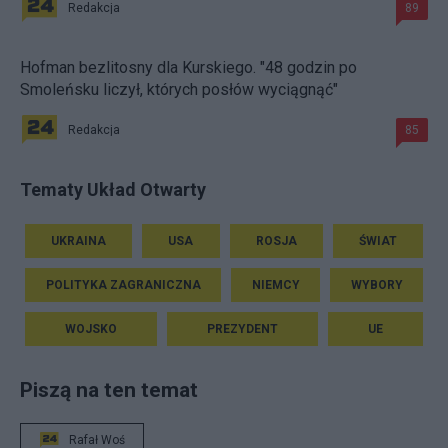
Redakcja
89
Hofman bezlitosny dla Kurskiego. "48 godzin po
Smoleńsku liczył, których posłów wyciągnąć"
Redakcja
85
Tematy Układ Otwarty
UKRAINA
USA
ROSJA
ŚWIAT
POLITYKA ZAGRANICZNA
NIEMCY
WYBORY
WOJSKO
PREZYDENT
UE
Piszą na ten temat
Rafał Woś