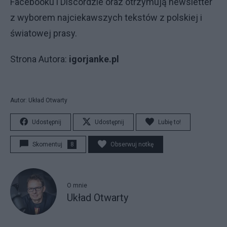
Facebooku i Discordzie oraz otrzymują newsletter
z wyborem najciekawszych tekstów z polskiej i
światowej prasy.
Strona Autora:
igorjanke.pl
Autor: Układ Otwarty
Udostępnij
Udostępnij
Lubię to!
Skomentuj
8
Obserwuj notkę
O mnie
Układ Otwarty