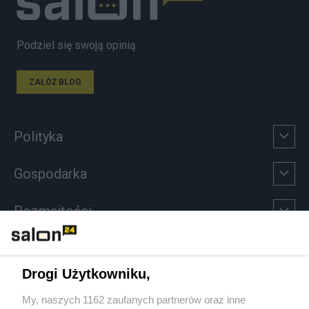
Podziel się swoją opinią
ZAŁÓŻ BLOG
Polityka
Gospodarka
Rozmaitości
Technologie
Drogi Użytkowniku,
Sport
My, naszych 1162 zaufanych partnerów oraz inne