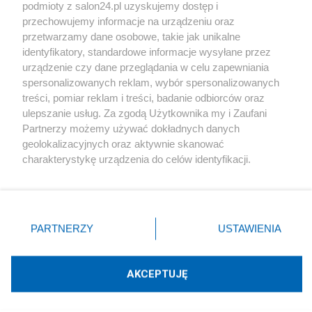
podmioty z salon24.pl uzyskujemy dostęp i
Społeczeństwo
przechowujemy informacje na urządzeniu oraz
przetwarzamy dane osobowe, takie jak unikalne
Kultura
identyfikatory, standardowe informacje wysyłane przez
urządzenie czy dane przeglądania w celu zapewniania
spersonalizowanych reklam, wybór spersonalizowanych
treści, pomiar reklam i treści, badanie odbiorców oraz
ulepszanie usług. Za zgodą Użytkownika my i Zaufani
X
Facebook
Instagram
Youtube
Partnerzy możemy używać dokładnych danych
geolokalizacyjnych oraz aktywnie skanować
charakterystykę urządzenia do celów identyfikacji.
Web Content Media sp. z o. o. © 2022
Ponieważ cenimy Twoją prywatność, prosimy o zgodę na
korzystanie z tych technologii poprzez kliknięcie
„Akceptuję”. Zgoda jest dobrowolna i zawsze możesz ją
Pomoc
O nas
Praca
Reklama
Kontakt
zmienić/wycofać klikając przycisk ustawień prywatności
PARTNERZY
USTAWIENIA
znajdujący się w lewym dolnym rogu strony
. Niektóre
rodzaje przetwarzania danych nie wymagają zgody
użytkownika, ale masz prawo sprzeciwić się takiemu
AKCEPTUJĘ
przetwarzaniu. Preferencje będą miały zastosowania tylko
Technologię dostarcza:
W3media.pl
na tej witrynie.