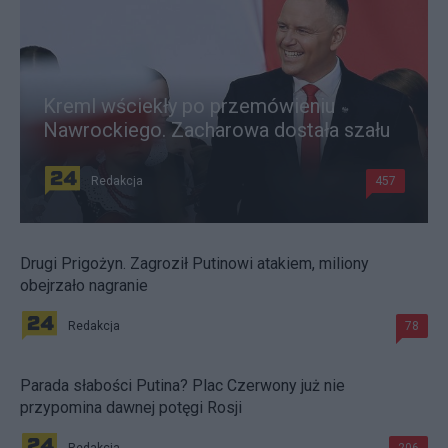
Kreml wściekły po przemówieniu
Nawrockiego. Zacharowa dostała szału
Redakcja
457
Drugi Prigożyn. Zagroził Putinowi atakiem, miliony
obejrzało nagranie
Redakcja
78
Parada słabości Putina? Plac Czerwony już nie
przypomina dawnej potęgi Rosji