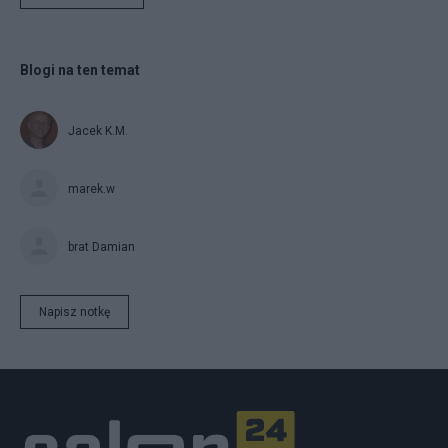
Blogi na ten temat
Jacek K.M.
marek.w
brat Damian
Napisz notkę