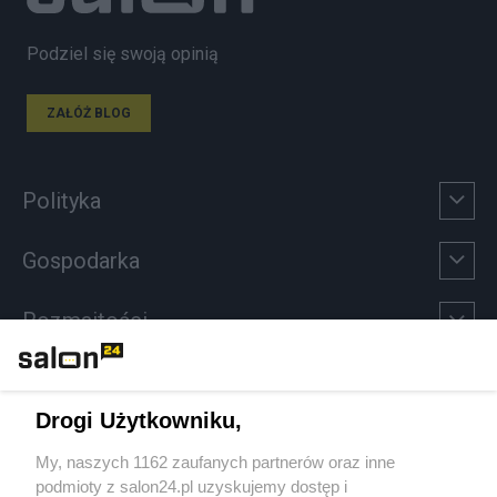
Podziel się swoją opinią
ZAŁÓŻ BLOG
Polityka
Gospodarka
Rozmaitości
Technologie
Drogi Użytkowniku,
Sport
My, naszych 1162 zaufanych partnerów oraz inne
podmioty z salon24.pl uzyskujemy dostęp i