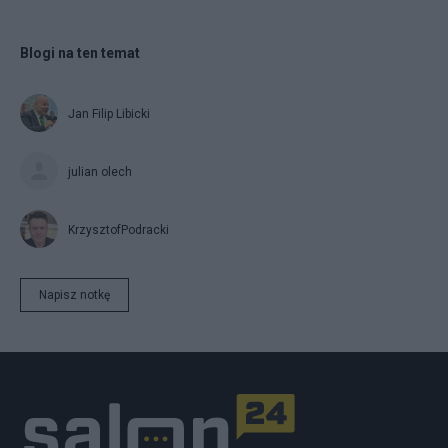
Blogi na ten temat
Jan Filip Libicki
julian olech
KrzysztofPodracki
Napisz notkę