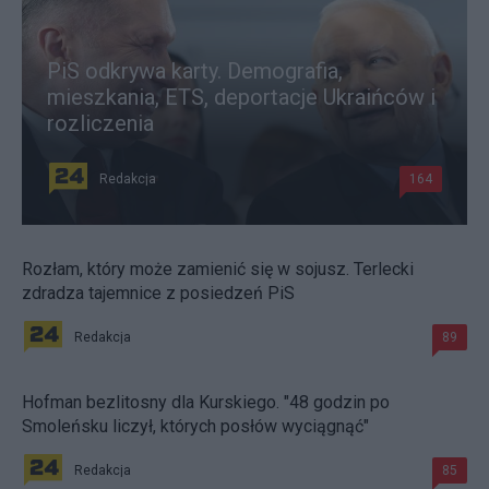
PiS odkrywa karty. Demografia,
mieszkania, ETS, deportacje Ukraińców i
rozliczenia
Redakcja
164
Rozłam, który może zamienić się w sojusz. Terlecki
zdradza tajemnice z posiedzeń PiS
Redakcja
89
Hofman bezlitosny dla Kurskiego. "48 godzin po
Smoleńsku liczył, których posłów wyciągnąć"
Redakcja
85