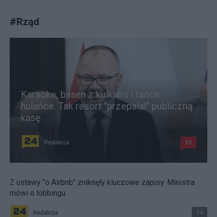
#
Rząd
Karaoke, basen z kulkami i tańce
hulańce. Tak resort "przepalał" publiczną
kasę
Redakcja
60
Z ustawy "o Airbnb" zniknęły kluczowe zapisy. Ministra
mówi o lobbingu
Redakcja
34