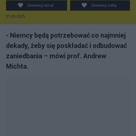
Obserwuj temat
Obserwuj notkę
21.03.2025
- Niemcy będą potrzebować co najmniej
dekady, żeby się poskładać i odbudować
zaniedbania – mówi prof. Andrew
Michta.