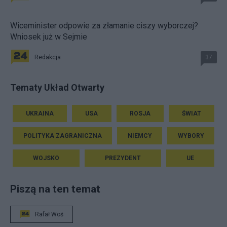
Wiceminister odpowie za złamanie ciszy wyborczej?
Wniosek już w Sejmie
Redakcja
37
Tematy Układ Otwarty
UKRAINA
USA
ROSJA
ŚWIAT
POLITYKA ZAGRANICZNA
NIEMCY
WYBORY
WOJSKO
PREZYDENT
UE
Piszą na ten temat
Rafał Woś