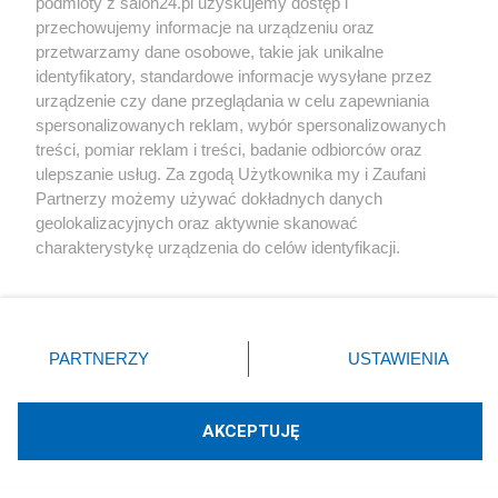
podmioty z salon24.pl uzyskujemy dostęp i
przechowujemy informacje na urządzeniu oraz
Autor: NIE dla unii polsko-ukraińskiej
przetwarzamy dane osobowe, takie jak unikalne
identyfikatory, standardowe informacje wysyłane przez
Udostępnij
Udostępnij
Lubię to!
urządzenie czy dane przeglądania w celu zapewniania
spersonalizowanych reklam, wybór spersonalizowanych
Skomentuj
Obserwuj notkę
treści, pomiar reklam i treści, badanie odbiorców oraz
ulepszanie usług. Za zgodą Użytkownika my i Zaufani
Partnerzy możemy używać dokładnych danych
geolokalizacyjnych oraz aktywnie skanować
O mnie
charakterystykę urządzenia do celów identyfikacji.
NIE dla unii polsko-ukraińskiej
Ponieważ cenimy Twoją prywatność, prosimy o zgodę na
korzystanie z tych technologii poprzez kliknięcie
„Akceptuję”. Zgoda jest dobrowolna i zawsze możesz ją
Moje zainteresowania to historia, polityka w tym stosunki
zmienić/wycofać klikając przycisk ustawień prywatności
polsko-ukraińskie. Jestem miłośnikiem kresów
PARTNERZY
USTAWIENIA
znajdujący się w lewym dolnym rogu strony
. Niektóre
wschodnich, ale sprzeciwiam się polityce opartej na
rodzaje przetwarzania danych nie wymagają zgody
sentymentach i myśleniu życzeniowym. Bloga założyłem
użytkownika, ale masz prawo sprzeciwić się takiemu
AKCEPTUJĘ
początkowo na fb w maju 2022 roku, w reakcji na
przetwarzaniu. Preferencje będą miały zastosowania tylko
pojawiające się propozycje utworzenia "Unii Polsko-
na tej witrynie.
Ukraińskiej" . Pomysły te, mówiące nawet o utworzeniu