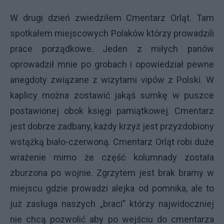
W drugi dzień zwiedziłem Cmentarz Orląt. Tam
spotkałem miejscowych Polaków którzy prowadzili
prace porządkowe. Jeden z miłych panów
oprowadził mnie po grobach i opowiedział pewne
anegdoty związane z wizytami vipów z Polski. W
kaplicy można zostawić jakąś sumkę w puszce
postawionej obok księgi pamiątkowej. Cmentarz
jest dobrze zadbany, każdy krzyż jest przyzdobiony
wstążką biało-czerwoną. Cmentarz Orląt robi duże
wrażenie mimo że część kolumnady została
zburzona po wojnie. Zgrzytem jest brak bramy w
miejscu gdzie prowadzi alejka od pomnika, ale to
już zasługa naszych „braci” którzy najwidoczniej
nie chcą pozwolić aby po wejściu do cmentarza