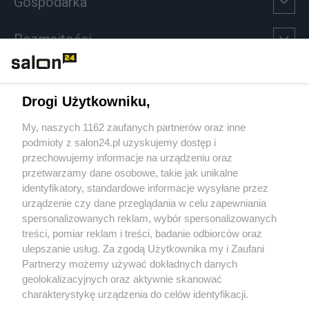
Gospodarka
Rozmaitości
Technologie
Drogi Użytkowniku,
Sport
My, naszych 1162 zaufanych partnerów oraz inne
podmioty z salon24.pl uzyskujemy dostęp i
Społeczeństwo
przechowujemy informacje na urządzeniu oraz
przetwarzamy dane osobowe, takie jak unikalne
Kultura
identyfikatory, standardowe informacje wysyłane przez
urządzenie czy dane przeglądania w celu zapewniania
spersonalizowanych reklam, wybór spersonalizowanych
treści, pomiar reklam i treści, badanie odbiorców oraz
ulepszanie usług. Za zgodą Użytkownika my i Zaufani
X
Facebook
Instagram
Youtube
Partnerzy możemy używać dokładnych danych
geolokalizacyjnych oraz aktywnie skanować
charakterystykę urządzenia do celów identyfikacji.