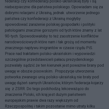
federacji czy konfederacji polsko-ukraińskiej były i są
niebezpieczne dla państwa polskiego. Opowiadam się za
dobrymi relacjami z Ukrainą, jednak utworzenie jednego
państwa czy konfederacji z Ukrainą mogłyby
spowodować zarażenie polskiej gospodarki i polityki
patologiami znacznie gorszymi od tych które znamy z lat
90-tych. Spowodowałoby to też zaostrzenie konfliktów
narodowościowych które nam i tak grożą od momentu
znacznego napływu imigrantów w czasie rządu PiS.
Prace nad traktatem polsko-ukraińskim i wypowiedzi
szczególnie przedstawicieli pałacu prezydenckiego
pozwalały sądzić że ten kierunek jest poważnie brany pod
uwagę w obozie pisowskim. Propozycje utworzenia
potworka zwanego unią polsko-ukraińską nie brały pod
uwagę dążeń samych Ukraińców, którym federacja kojarzy
się z ZSRR. Do tego podchodzą lekceważąco do
znaczenia Polski, ich kraj jest dużym państwem
europejskim prawie dwa razy większym od
Rzeczpospolitej i takim pozostanie mimo utraty kilku