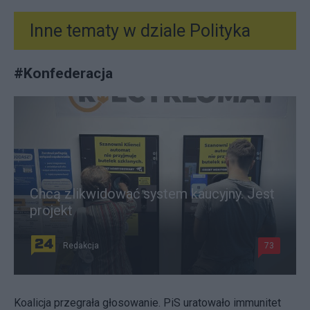
Inne tematy w dziale
Polityka
#
Konfederacja
Chcą zlikwidować system kaucyjny. Jest
projekt
Redakcja
73
Koalicja przegrała głosowanie. PiS uratowało immunitet