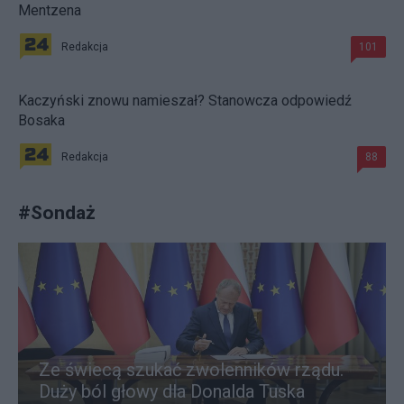
Mentzena
Redakcja
101
Kaczyński znowu namieszał? Stanowcza odpowiedź
Bosaka
Redakcja
88
#
Sondaż
Ze świecą szukać zwolenników rządu.
Duży ból głowy dla Donalda Tuska