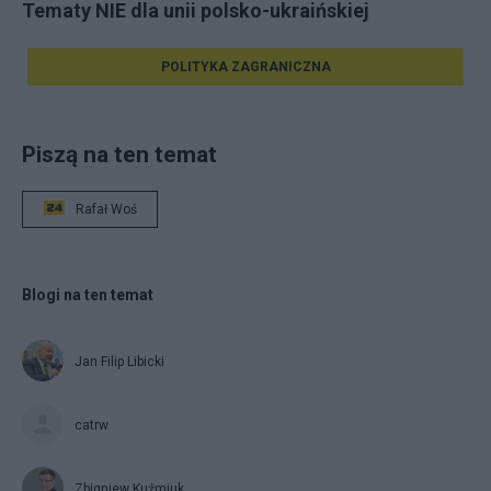
Tematy NIE dla unii polsko-ukraińskiej
POLITYKA ZAGRANICZNA
Piszą na ten temat
Rafał Woś
Blogi na ten temat
Jan Filip Libicki
catrw
Zbigniew Kuźmiuk