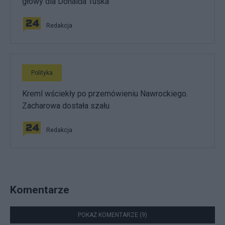
głowy dla Donalda Tuska
Redakcja
Polityka
Kreml wściekły po przemówieniu Nawrockiego.
Zacharowa dostała szału
Redakcja
Komentarze
POKAŻ KOMENTARZE (9)