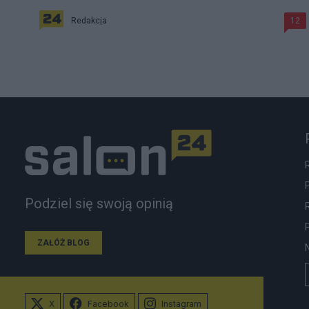
Redakcja
12
Podziel się swoją opinią
ZAŁÓŻ BLOG
X
Facebook
Instagram