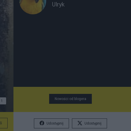
Ulryk
Nowości od blogera
1
G
Udostępnij
Udostępnij