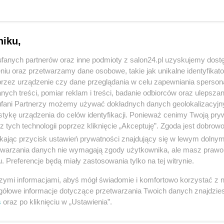
niku,
fanych partnerów oraz inne podmioty z salon24.pl uzyskujemy dost
niu oraz przetwarzamy dane osobowe, takie jak unikalne identyfikat
przez urządzenie czy dane przeglądania w celu zapewniania sperson
komentuj
1
Obserwuj notkę
ych treści, pomiar reklam i treści, badanie odbiorców oraz ulepszan
fani Partnerzy możemy używać dokładnych danych geolokalizacyjn
tykę urządzenia do celów identyfikacji. Ponieważ cenimy Twoją pry
z tych technologii poprzez kliknięcie „Akceptuję”. Zgoda jest dobro
Kultura
ikając przycisk ustawień prywatności znajdujący się w lewym dolny
etwarzania danych nie wymagają zgody użytkownika, ale masz prawo 
Uświetnił rocznicę prezydentury Nawrockiego. Kim jest
. Preferencje będą miały zastosowania tylko na tej witrynie.
Eldo?
szymi informacjami, abyś mógł świadomie i komfortowo korzystać z
Redakcja
gółowe informacje dotyczące przetwarzania Twoich danych znajdzi
s
oraz po kliknięciu w „Ustawienia”.