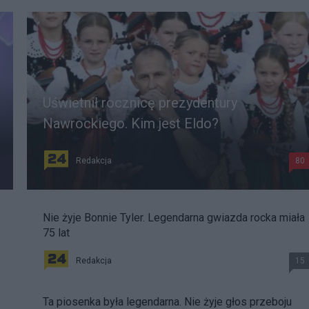
Uświetnił rocznicę prezydentury
Nawrockiego. Kim jest Eldo?
Redakcja
80
Nie żyje Bonnie Tyler. Legendarna gwiazda rocka miała
75 lat
Redakcja
15
Ta piosenka była legendarna. Nie żyje głos przeboju