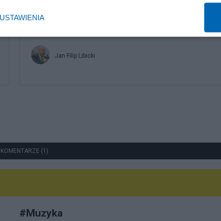
Kultura
USTAWIENIA
Czy Miłosz Kłeczek będzie prowadził program nago?
Jan Filip Libicki
 KOMENTARZE (1)
#
Muzyka