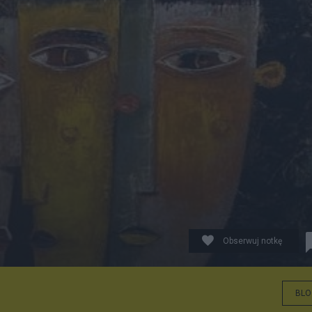
Obserwuj notkę
BLO