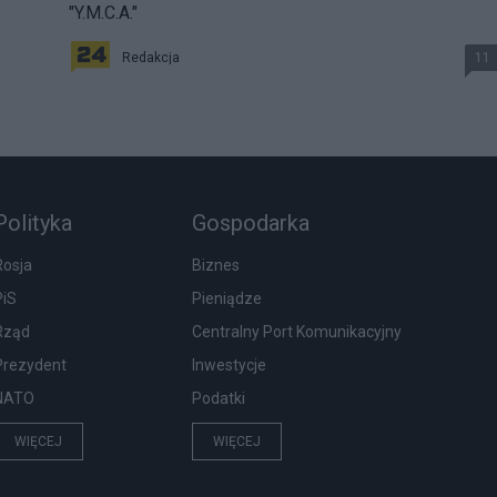
"Y.M.C.A."
Redakcja
11
Polityka
Gospodarka
Rosja
Biznes
PiS
Pieniądze
Rząd
Centralny Port Komunikacyjny
Prezydent
Inwestycje
NATO
Podatki
WIĘCEJ
WIĘCEJ