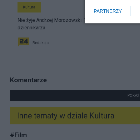
Kultura
PARTNERZY
Nie żyje Andrzej Morozowski. TVN24 żegna
dziennikarza
Redakcja
Komentarze
POKAŻ
Inne tematy w dziale
Kultura
#
Film