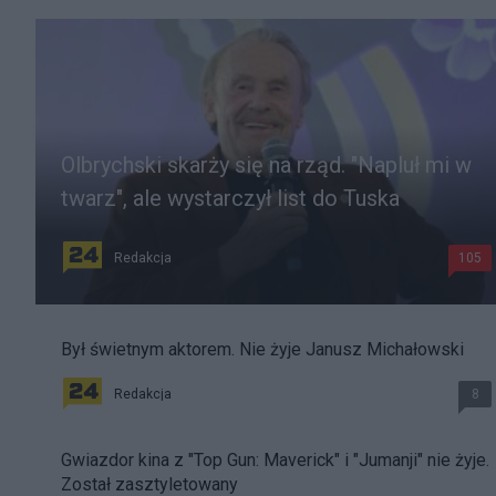
Olbrychski skarży się na rząd. "Napluł mi w
twarz", ale wystarczył list do Tuska
Redakcja
105
Był świetnym aktorem. Nie żyje Janusz Michałowski
Redakcja
8
Gwiazdor kina z "Top Gun: Maverick" i "Jumanji" nie żyje.
Został zasztyletowany