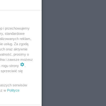
ęp i przechowujemy
ory, standardowe
alizowanych reklam,
ie usług. Za zgodą
ych oraz aktywnie
watność, prosimy o
wolna i zawsze możesz
m rogu strony
.
sprzeciwić się
 naszych serwisów
esz w
Polityce