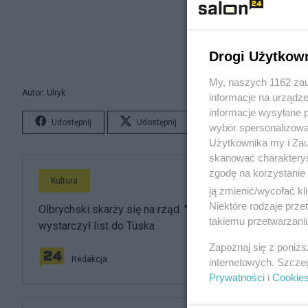
Drogi Użytkow
My, naszych 1162 zau
Autor: Ulryk
informacje na urządze
informacje wysyłane 
Udostępnij
Udostępnij
Lubię to!
S
wybór spersonalizowan
Użytkownika my i Zau
skanować charakterys
zgodę na korzystanie 
Kultura
ją zmienić/wycofać kl
Niektóre rodzaje prz
Olbrychski skarży się na rząd. "Napluł mi w twarz", ale
takiemu przetwarzaniu
wystarczył list do Tuska
Zapoznaj się z poniż
Redakcja
internetowych. Szcze
Prywatności
i
Cookie