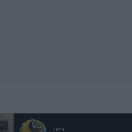
116
O mnie