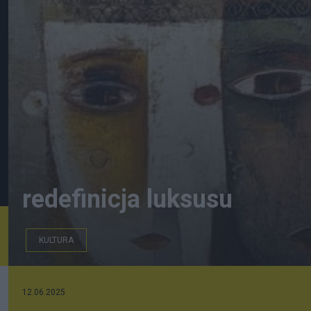
redefinicja luksusu
KULTURA
Jihad Shadeed
12.06.2025