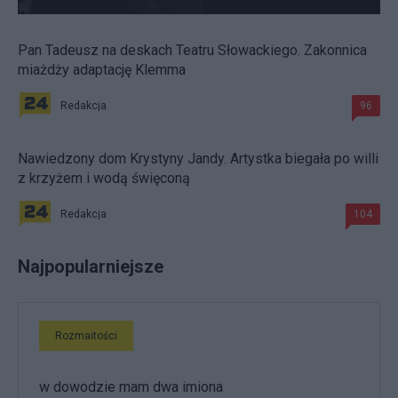
Pan Tadeusz na deskach Teatru Słowackiego. Zakonnica
miażdży adaptację Klemma
Redakcja
96
Nawiedzony dom Krystyny Jandy. Artystka biegała po willi
z krzyżem i wodą święconą
Redakcja
104
Najpopularniejsze
Rozmaitości
w dowodzie mam dwa imiona