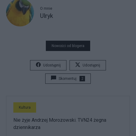
O mnie
Ulryk
Nowości od blogera
Udostępnij
Udostępnij
Skomentuj
2
Kultura
Nie żyje Andrzej Morozowski. TVN24 żegna
dziennikarza