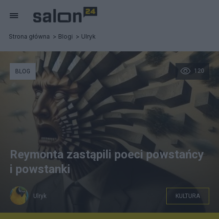
Strona główna
Blogi
Ulryk
120
BLOG
Reymonta zastąpili poeci powstańcy
i powstanki
Ulryk
KULTURA
Ahni Ceto