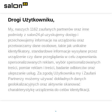
Technologie
Drogi Użytkowniku,
Sport
My, naszych 1162 zaufanych partnerów oraz inne
podmioty z salon24.pl uzyskujemy dostęp i
Społeczeństwo
przechowujemy informacje na urządzeniu oraz
przetwarzamy dane osobowe, takie jak unikalne
Kultura
identyfikatory, standardowe informacje wysyłane przez
urządzenie czy dane przeglądania w celu zapewniania
spersonalizowanych reklam, wybór spersonalizowanych
treści, pomiar reklam i treści, badanie odbiorców oraz
ulepszanie usług. Za zgodą Użytkownika my i Zaufani
X
Facebook
Instagram
Youtube
Partnerzy możemy używać dokładnych danych
geolokalizacyjnych oraz aktywnie skanować
charakterystykę urządzenia do celów identyfikacji.
Web Content Media sp. z o. o. © 2022
Ponieważ cenimy Twoją prywatność, prosimy o zgodę na
korzystanie z tych technologii poprzez kliknięcie
„Akceptuję”. Zgoda jest dobrowolna i zawsze możesz ją
Pomoc
O nas
Praca
Reklama
Kontakt
zmienić/wycofać klikając przycisk ustawień prywatności