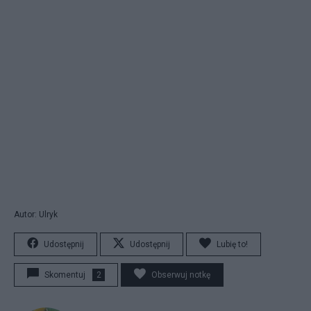
Autor: Ulryk
Udostępnij
Udostępnij
Lubię to!
Skomentuj
2
Obserwuj notkę