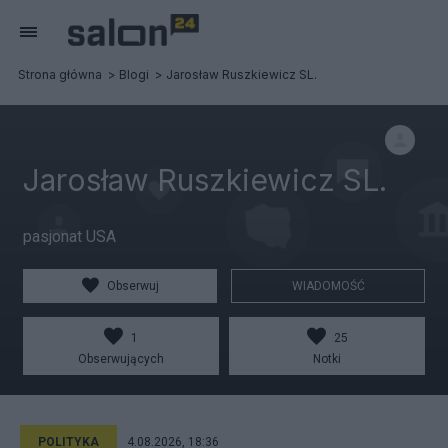
Strona główna
Blogi
Jarosław Ruszkiewicz SL.
Jarosław Ruszkiewicz SL.
pasjonat USA
Obserwuj
WIADOMOŚĆ
1
25
Obserwujących
Notki
POLITYKA
4.08.2026, 18:36