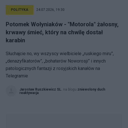
POLITYKA
24.07.2026, 19:30
Potomek Wołyniaków - "Motorola" żałosny,
krwawy śmieć, który na chwilę dostał
karabin
Słuchajcie no, wy wszyscy wielbiciele „ruskiego miru”,
„denazyfikatorów”, „bohaterów Noworosji” i innych
patologicznych fantazji z rosyjskich kanałów na
Telegramie
Jarosław Ruszkiewicz SL.
na blogu
zniewolony duch
reaktywacja