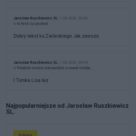
Jarosław Ruszkiewicz SL.
1.08.2026, 20:06
w
Is fecit cui prodest
Dobry tekst ks.Zielinskiego Jak zawsze
Jarosław Ruszkiewicz SL.
1.08.2026, 20:04
w
Polaków można nienawidzić a nawet trzeba…
I Tomka Lisa tez
Najpopularniejsze od Jarosław Ruszkiewicz
SL.
Polityka