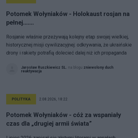
Potomek Wołyniaków - Holokaust rosjan na
pełnej.......
Rosjanie właśnie przeżywają kolejny etap swojej wielkiej,
historycznej misji cywilizacyjnej: odkrywania, że ukraińskie
drony i rakiety potrafią dolecieć dalej niż ich propaganda
Jarosław Ruszkiewicz SL.
na blogu
zniewolony duch
reaktywacja
POLITYKA
2.08.2026, 18:22
Potomek Wołyniaków - cóż za wspaniały
czas dla „drugiej armii świata”
Lipiec 2026 zapisał się złotymi literami w annałach