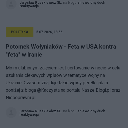
Jarosław Ruszkiewicz SL.
na blogu
zniewolony duch
reaktywacja
POLITYKA
5.07.2026, 18:56
Potomek Wołyniaków - Feta w USA kontra
"feta" w Iranie
Moim ulubionym zajęciem jest serfowanie w necie w celu
szukania ciekawych wpisów w tematyce wojny na
Ukrainie. Czasem znajduje takie wpisy perełki jak ta
poniżej z bloga @Kaczysta na portalu Nasze Blogi.pl oraz
Niepoprawni.pl
Jarosław Ruszkiewicz SL.
na blogu
zniewolony duch
reaktywacja