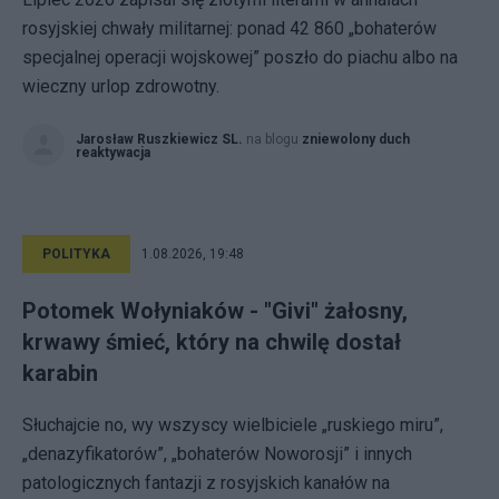
rosyjskiej chwały militarnej: ponad 42 860 „bohaterów
specjalnej operacji wojskowej” poszło do piachu albo na
wieczny urlop zdrowotny.
Jarosław Ruszkiewicz SL.
na blogu
zniewolony duch
reaktywacja
POLITYKA
1.08.2026, 19:48
Potomek Wołyniaków - "Givi" żałosny,
krwawy śmieć, który na chwilę dostał
karabin
Słuchajcie no, wy wszyscy wielbiciele „ruskiego miru”,
„denazyfikatorów”, „bohaterów Noworosji” i innych
patologicznych fantazji z rosyjskich kanałów na