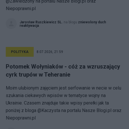
@Zawiedzony na portalu Nasze Blogi.pl oraz
Niepoprawni.pl
Jarosław Ruszkiewicz SL.
na blogu
zniewolony duch
reaktywacja
POLITYKA
8.07.2026, 21:59
Potomek Wołyniaków - cóż za wzruszający
cyrk trupów w Teheranie
Moim ulubionym zajęciem jest serfowanie w necie w celu
szukania ciekawych wpisów w tematyce wojny na
Ukrainie. Czasem znajduje takie wpisy perełki jak ta
poniżej z bloga @Kaczysta na portalu Nasze Blogi.pl oraz
Niepoprawni.pl