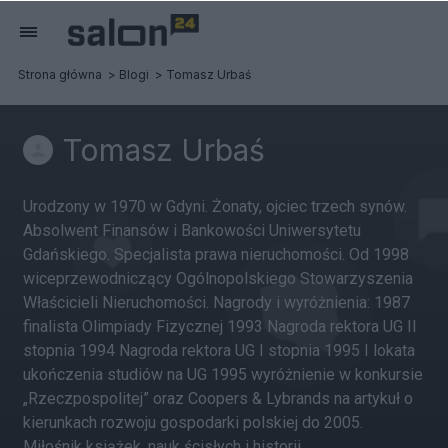
Strona główna
Blogi
Tomasz Urbaś
Tomasz Urbaś
Urodzony w 1970 w Gdyni. Żonaty, ojciec trzech synów.
Absolwent Finansów i Bankowości Uniwersytetu
Gdańskiego. Specjalista prawa nieruchomości. Od 1998
wiceprzewodniczący Ogólnopolskiego Stowarzyszenia
Właścicieli Nieruchomości. Nagrody i wyróżnienia: 1987
finalista Olimpiady Fizycznej 1993 Nagroda rektora UG II
stopnia 1994 Nagroda rektora UG I stopnia 1995 I lokata
ukończenia studiów na UG 1995 wyróżnienie w konkursie
„Rzeczpospolitej” oraz Coopers & Lybrands na artykuł o
kierunkach rozwoju gospodarki polskiej do 2005.
Miłośnik książek, nauk ścisłych i historii.