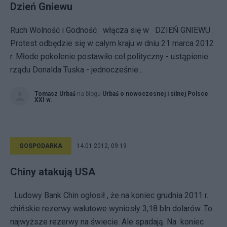
Dzień Gniewu
Ruch Wolność i Godność włącza się w DZIEŃ GNIEWU .
Protest odbędzie się w całym kraju w dniu 21 marca 2012
r. Młode pokolenie postawiło cel polityczny - ustąpienie
rządu Donalda Tuska - jednocześnie...
Tomasz Urbaś
na blogu
Urbaś o nowoczesnej i silnej Polsce
XXI w.
GOSPODARKA
14.01.2012, 09:19
Chiny atakują USA
Ludowy Bank Chin ogłosił , że na koniec grudnia 2011 r.
chińskie rezerwy walutowe wyniosły 3,18 bln dolarów. To
najwyższe rezerwy na świecie. Ale spadają. Na koniec