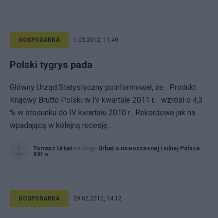
GOSPODARKA
1.03.2012, 11:49
Polski tygrys pada
Główny Urząd Statystyczny poinformował, że Produkt
Krajowy Brutto Polski w IV kwartale 2011 r. wzrósł o 4,3
% w stosunku do IV kwartału 2010 r. Rekordowe jak na
wpadającą w kolejną recesję...
Tomasz Urbaś
na blogu
Urbaś o nowoczesnej i silnej Polsce
XXI w.
GOSPODARKA
29.02.2012, 14:12