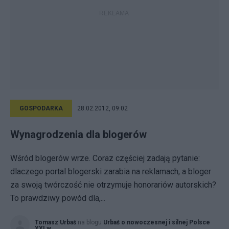
GOSPODARKA
28.02.2012, 09:02
Wynagrodzenia dla blogerów
Wśród blogerów wrze. Coraz częściej zadają pytanie:
dlaczego portal blogerski zarabia na reklamach, a bloger
za swoją twórczość nie otrzymuje honorariów autorskich?
To prawdziwy powód dla,...
Tomasz Urbaś
na blogu
Urbaś o nowoczesnej i silnej Polsce
XXI w.