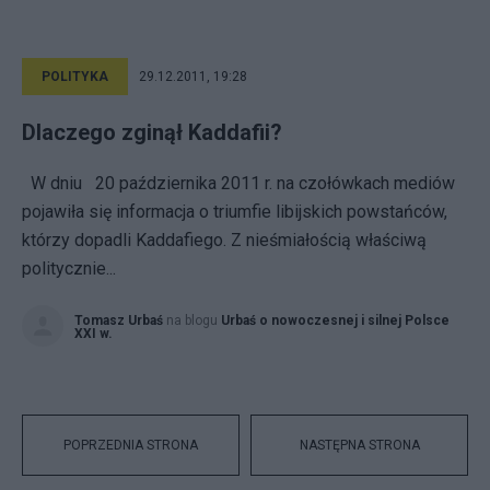
POLITYKA
29.12.2011, 19:28
Dlaczego zginął Kaddafii?
W dniu 20 października 2011 r. na czołówkach mediów
pojawiła się informacja o triumfie libijskich powstańców,
którzy dopadli Kaddafiego. Z nieśmiałością właściwą
politycznie...
Tomasz Urbaś
na blogu
Urbaś o nowoczesnej i silnej Polsce
XXI w.
POPRZEDNIA STRONA
NASTĘPNA STRONA