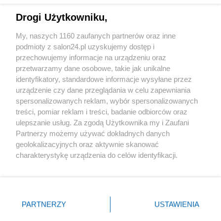
Drogi Użytkowniku,
Sport
My, naszych 1160 zaufanych partnerów oraz inne
podmioty z salon24.pl uzyskujemy dostęp i
Społeczeństwo
przechowujemy informacje na urządzeniu oraz
przetwarzamy dane osobowe, takie jak unikalne
Kultura
identyfikatory, standardowe informacje wysyłane przez
urządzenie czy dane przeglądania w celu zapewniania
spersonalizowanych reklam, wybór spersonalizowanych
treści, pomiar reklam i treści, badanie odbiorców oraz
ulepszanie usług. Za zgodą Użytkownika my i Zaufani
X
Facebook
Instagram
Youtube
Partnerzy możemy używać dokładnych danych
geolokalizacyjnych oraz aktywnie skanować
charakterystykę urządzenia do celów identyfikacji.
Web Content Media sp. z o. o. © 2022
Ponieważ cenimy Twoją prywatność, prosimy o zgodę na
korzystanie z tych technologii poprzez kliknięcie
„Akceptuję”. Zgoda jest dobrowolna i zawsze możesz ją
Pomoc
O nas
Praca
Reklama
Kontakt
zmienić/wycofać klikając przycisk ustawień prywatności
PARTNERZY
USTAWIENIA
znajdujący się w lewym dolnym rogu strony
. Niektóre