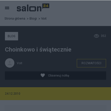
Strona główna
Blogi
Voit
352
BLOG
Choinkowo i świątecznie
Voit
ROZMAITOŚCI
Obserwuj notkę
24.12.2010