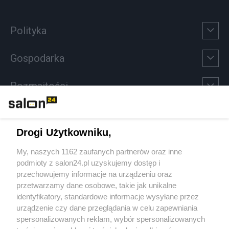
Polityka
Gospodarka
Rozmaitości
Technologie
Drogi Użytkowniku,
Sport
My, naszych 1162 zaufanych partnerów oraz inne
podmioty z salon24.pl uzyskujemy dostęp i
Społeczeństwo
przechowujemy informacje na urządzeniu oraz
przetwarzamy dane osobowe, takie jak unikalne
Kultura
identyfikatory, standardowe informacje wysyłane przez
urządzenie czy dane przeglądania w celu zapewniania
spersonalizowanych reklam, wybór spersonalizowanych