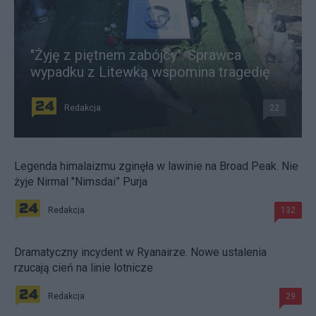
"Żyję z piętnem zabójcy". Sprawca
wypadku z Litewką wspomina tragedię
Redakcja
22
Legenda himalaizmu zginęła w lawinie na Broad Peak. Nie
żyje Nirmal "Nimsdai” Purja
Redakcja
132
Dramatyczny incydent w Ryanairze. Nowe ustalenia
rzucają cień na linie lotnicze
Redakcja
29