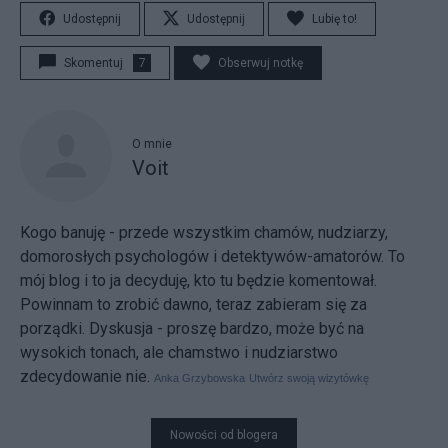
Udostępnij
Udostępnij
Lubię to!
Skomentuj
7
Obserwuj notkę
O mnie
Voit
Kogo banuję - przede wszystkim chamów, nudziarzy,
domorosłych psychologów i detektywów-amatorów. To
mój blog i to ja decyduję, kto tu będzie komentował.
Powinnam to zrobić dawno, teraz zabieram się za
porządki. Dyskusja - proszę bardzo, może być na
wysokich tonach, ale chamstwo i nudziarstwo
zdecydowanie nie.
Anka Grzybowska
Utwórz swoją wizytówkę
Nowości od blogera