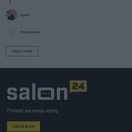
report
threeme-ww
Napisz notkę
Podziel się swoją opinią
ZAŁÓŻ BLOG