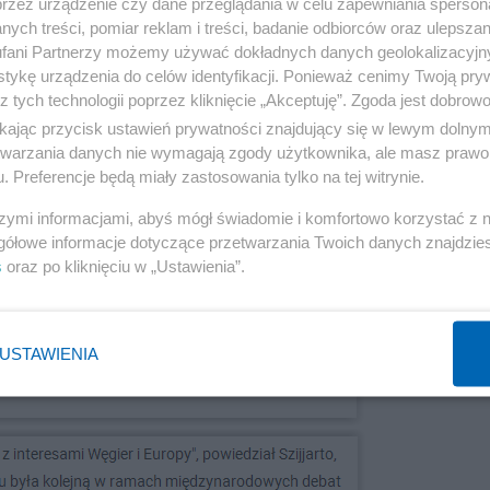
przez urządzenie czy dane przeglądania w celu zapewniania sperson
ych treści, pomiar reklam i treści, badanie odbiorców oraz ulepszan
fani Partnerzy możemy używać dokładnych danych geolokalizacyjn
tykę urządzenia do celów identyfikacji. Ponieważ cenimy Twoją pry
z tych technologii poprzez kliknięcie „Akceptuję”. Zgoda jest dobro
ikając przycisk ustawień prywatności znajdujący się w lewym dolny
etwarzania danych nie wymagają zgody użytkownika, ale masz prawo 
. Preferencje będą miały zastosowania tylko na tej witrynie.
szymi informacjami, abyś mógł świadomie i komfortowo korzystać z
gółowe informacje dotyczące przetwarzania Twoich danych znajdzi
s
oraz po kliknięciu w „Ustawienia”.
USTAWIENIA