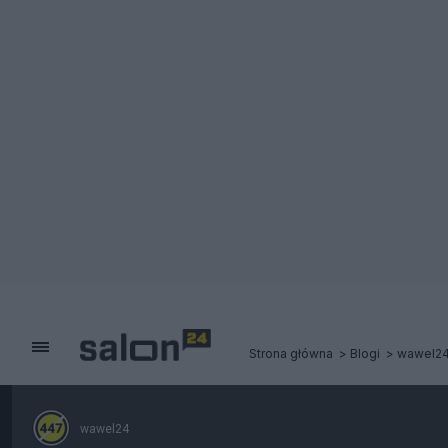
Strona główna
Blogi
wawel2
wawel24