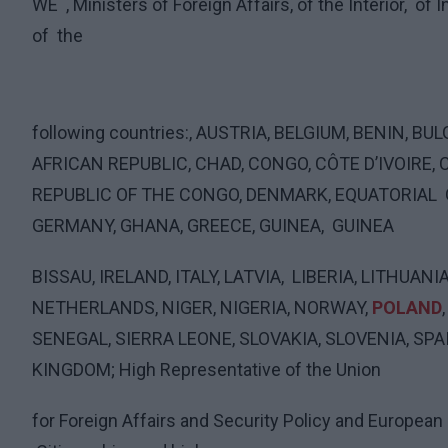
WE
, Ministers of Foreign Affairs, of the Interior,
of I
of
the
following countries:, AUSTRIA, BELGIUM, BENIN, BU
AFRICAN REPUBLIC, CHAD, CONGO, CÔTE D’IVOIRE,
REPUBLIC OF THE CONGO, DENMARK, EQUATORIAL
GERMANY, GHANA, GREECE, GUINEA,
GUINEA
BISSAU, IRELAND, ITALY, LATVIA,
LIBERIA,
LITHUANIA
NETHERLANDS, NIGER, NIGERIA, NORWAY,
POLAND
SEN
EGAL, SIERRA LEONE, SLOVAKIA, SLOVENIA, SPA
KINGDOM;
High Representative of the Union
for Foreign Affairs and Security Policy and Europe