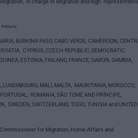
ntegration,
in charge of Migration
and high
representativ
Reklama
LGARIA, BURKINA FASO,
CABO VERDE, CAMEROON, CENTR
 CROATIA,
CYPRUS, CZECH REPUBLIC, DEMOCRATIC
GUINEA, ESTONIA, FIN
LAND, FRANCE, GABON, GAMBIA,
, LUXEMBOURG, MALI, MALTA,
MAURITANIA, MOROCCO,
, PORTUGAL,
ROMANIA, SÃO TOMÉ AND PRÍNCIPE,
IN,
SWEDEN, SWITZERLAND, TOGO, TUNISIA and UNITED
an Commissioner for
Migration, Home Affairs and