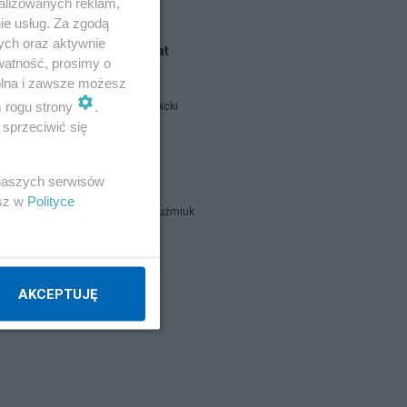
alizowanych reklam,
ie usług. Za zgodą
ych oraz aktywnie
Blogi na ten temat
watność, prosimy o
wolna i zawsze możesz
m rogu strony
.
Jan Filip Libicki
sprzeciwić się
catrw
 naszych serwisów
esz w
Polityce
Zbigniew Kuźmiuk
Napisz notkę
AKCEPTUJĘ