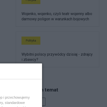
Wojenko, wojenko, czyli teatr wojenny albo
darmowy poligon w warunkach bojowych
Polityka
Wybitni polscy przywódcy dzisiaj - zdrajcy
i zbawcy?
Piszą na ten temat
ęp i przechowujemy
Rafał Woś
ory, standardowe