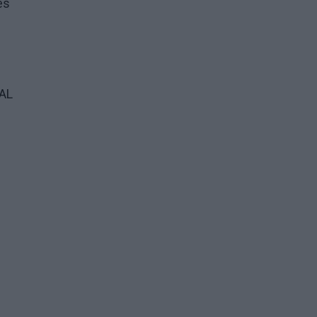
es
AL