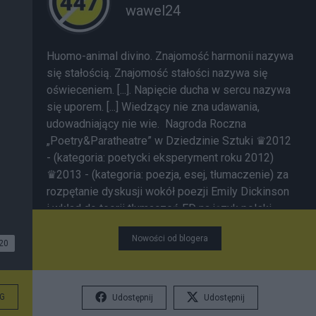
wawel24
Huomo-animal divino. Znajomość harmonii nazywa
się stałością. Znajomość stałości nazywa się
oświeceniem. [...]. Napięcie ducha w sercu nazywa
się uporem. [...] Wiedzący nie zna udawania,
udowadniający nie wie. Nagroda Roczna
„Poetry&Paratheatre” w Dziedzinie Sztuki ♛2012
- (kategoria: poetycki eksperyment roku 2012)
♛2013 - (kategoria: poezja, esej, tłumaczenie) za
rozpętanie dyskusji wokół poezji Emily Dickinson
i wkład do teorii tłumaczeń ED na język polski
========================== ❀
Nowości od blogera
TEMATYCZNA LISTA NOTEK ❀ F I L O Z O F I A ✹
20
AGONIA LOGOSU H I S T O R I A 1.Ludobójstwo.
Odsłona pierwsza. Precedens i wzór 2.
Hołodomor. Ludobójstwo. Odsłona druga. Nowe
G
Udostępnij
Udostępnij
metody 3.10.04.2011 P O S T A C I 1.
Franz Kafka