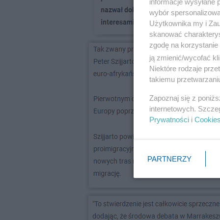
informacje wysyłane 
wybór spersonalizowan
Użytkownika my i Zau
skanować charakterys
zgodę na korzystanie 
ją zmienić/wycofać kl
Niektóre rodzaje prz
takiemu przetwarzaniu
Zapoznaj się z poniż
internetowych. Szcze
Prywatności
i
Cookie
PARTNERZY