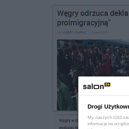
Drogi Użytkow
My, naszych 1162 zau
informacje na urządze