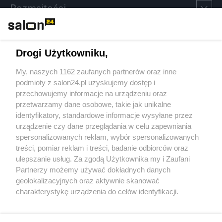
Rozmaitości
Technologie
Drogi Użytkowniku,
Sport
My, naszych 1162 zaufanych partnerów oraz inne
podmioty z salon24.pl uzyskujemy dostęp i
Społeczeństwo
przechowujemy informacje na urządzeniu oraz
przetwarzamy dane osobowe, takie jak unikalne
Kultura
identyfikatory, standardowe informacje wysyłane przez
urządzenie czy dane przeglądania w celu zapewniania
spersonalizowanych reklam, wybór spersonalizowanych
treści, pomiar reklam i treści, badanie odbiorców oraz
ulepszanie usług. Za zgodą Użytkownika my i Zaufani
X
Facebook
Instagram
Youtube
Partnerzy możemy używać dokładnych danych
geolokalizacyjnych oraz aktywnie skanować
charakterystykę urządzenia do celów identyfikacji.
Web Content Media sp. z o. o. © 2022
Ponieważ cenimy Twoją prywatność, prosimy o zgodę na
korzystanie z tych technologii poprzez kliknięcie