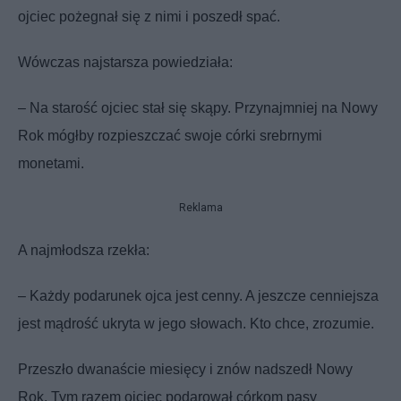
ojciec pożegnał się z nimi i poszedł spać.
Wówczas najstarsza powiedziała:
– Na starość ojciec stał się skąpy. Przynajmniej na Nowy
Rok mógłby rozpieszczać swoje córki srebrnymi
monetami.
Reklama
A najmłodsza rzekła:
– Każdy podarunek ojca jest cenny. A jeszcze cenniejsza
jest mądrość ukryta w jego słowach. Kto chce, zrozumie.
Przeszło dwanaście miesięcy i znów nadszedł Nowy
Rok. Tym razem ojciec podarował córkom pasy