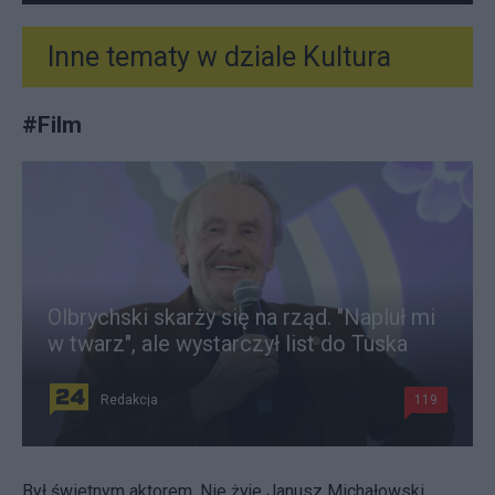
Inne tematy w dziale
Kultura
#
Film
Olbrychski skarży się na rząd. "Napluł mi
w twarz", ale wystarczył list do Tuska
Redakcja
119
Był świetnym aktorem. Nie żyje Janusz Michałowski