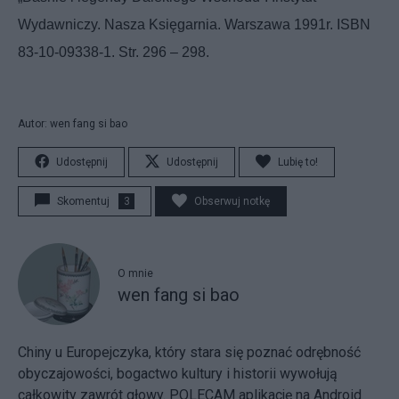
Wydawniczy. Nasza Księgarnia. Warszawa 1991r. ISBN
83-10-09338-1. Str. 296 – 298.
Autor: wen fang si bao
Udostępnij
Udostępnij
Lubię to!
Skomentuj
3
Obserwuj notkę
O mnie
wen fang si bao
Chiny u Europejczyka, który stara się poznać odrębność
obyczajowości, bogactwo kultury i historii wywołują
całkowity zawrót głowy. POLECAM aplikację na Android