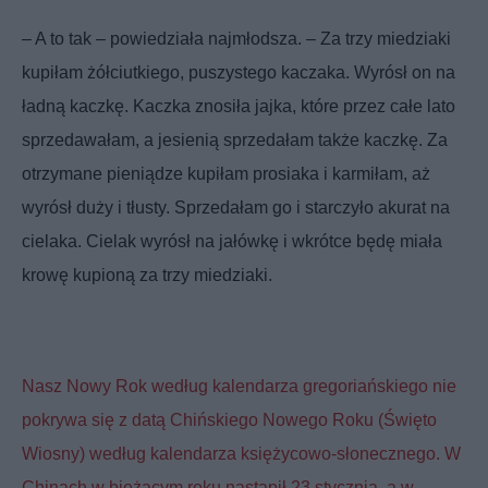
– A to tak – powiedziała najmłodsza. – Za trzy miedziaki
kupiłam żółciutkiego, puszystego kaczaka. Wyrósł on na
ładną kaczkę. Kaczka znosiła jajka, które przez całe lato
sprzedawałam, a jesienią sprzedałam także kaczkę. Za
otrzymane pieniądze kupiłam prosiaka i karmiłam, aż
wyrósł duży i tłusty. Sprzedałam go i starczyło akurat na
cielaka. Cielak wyrósł na jałówkę i wkrótce będę miała
krowę kupioną za trzy miedziaki.
Nasz Nowy Rok według kalendarza gregoriańskiego nie
pokrywa się z datą Chińskiego Nowego Roku (Święto
Wiosny) według kalendarza księżycowo-słonecznego. W
Chinach w bieżącym roku nastąpił 23 stycznia, a w