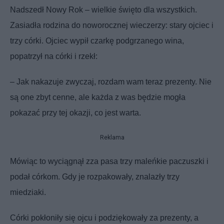
Nadszedł Nowy Rok – wielkie święto dla wszystkich.
Zasiadła rodzina do noworocznej wieczerzy: stary ojciec i
trzy córki. Ojciec wypił czarkę podgrzanego wina,
popatrzył na córki i rzekł:
– Jak nakazuje zwyczaj, rozdam wam teraz prezenty. Nie
są one zbyt cenne, ale każda z was będzie mogła
pokazać przy tej okazji, co jest warta.
Reklama
Mówiąc to wyciągnął zza pasa trzy maleńkie paczuszki i
podał córkom. Gdy je rozpakowały, znalazły trzy
miedziaki.
Córki pokłoniły się ojcu i podziękowały za prezenty, a