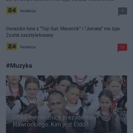
Redakcja
8
Gwiazdor kina z "Top Gun: Maverick" i "Jumanji" nie żyje.
Został zasztyletowany
Redakcja
12
#
Muzyka
Uświetnił rocznicę prezydentury
Nawrockiego. Kim jest Eldo?