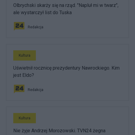
Olbrychski skarży się na rząd. "Napluł mi w twarz",
ale wystarczył list do Tuska
Redakcja
Kultura
Uświetnił rocznicę prezydentury Nawrockiego. Kim
jest Eldo?
Redakcja
Kultura
Nie żyje Andrzej Morozowski. TVN24 żegna