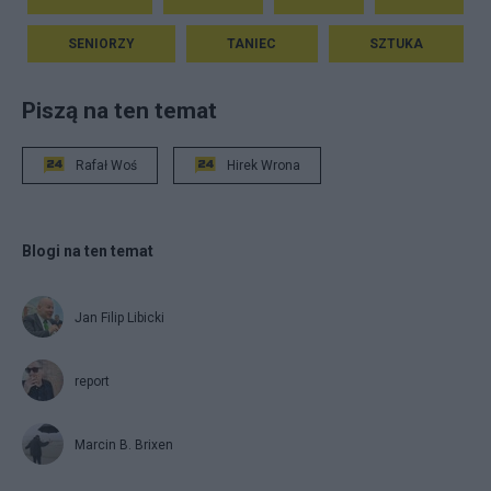
SENIORZY
TANIEC
SZTUKA
Piszą na ten temat
Rafał Woś
Hirek Wrona
Blogi na ten temat
Jan Filip Libicki
report
Marcin B. Brixen