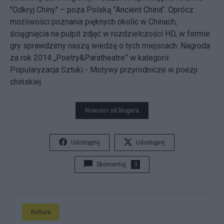
"Odkryj Chiny" – poza Polską "Ancient China". Oprócz
możliwości poznania pięknych okolic w Chinach,
ściągnięcia na pulpit zdjęć w rozdzielczości HD, w formie
gry sprawdzimy naszą wiedzę o tych miejscach. Nagroda
za rok 2014 „Poetry&Paratheatre” w kategorii:
Popularyzacja Sztuki - Motywy przyrodnicze w poezji
chińskiej
Nowości od blogera
Udostępnij
Udostępnij
Skomentuj
3
Kultura