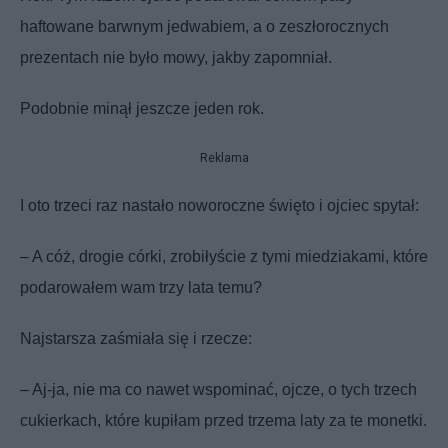
haftowane barwnym jedwabiem, a o zeszłorocznych
prezentach nie było mowy, jakby zapomniał.
Podobnie minął jeszcze jeden rok.
Reklama
I oto trzeci raz nastało noworoczne święto i ojciec spytał:
– A cóż, drogie córki, zrobiłyście z tymi miedziakami, które
podarowałem wam trzy lata temu?
Najstarsza zaśmiała się i rzecze:
– Aj-ja, nie ma co nawet wspominać, ojcze, o tych trzech
cukierkach, które kupiłam przed trzema laty za te monetki.