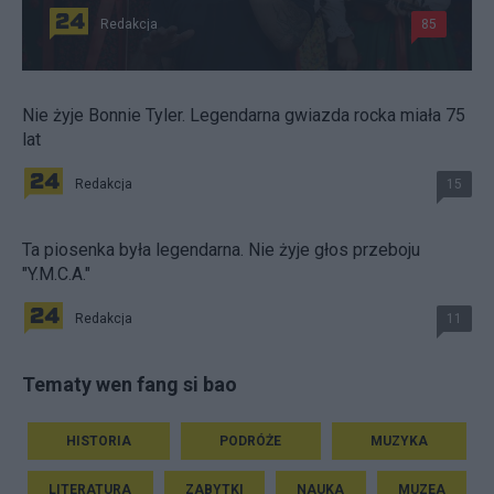
Redakcja
85
Nie żyje Bonnie Tyler. Legendarna gwiazda rocka miała 75
lat
Redakcja
15
Ta piosenka była legendarna. Nie żyje głos przeboju
"Y.M.C.A."
Redakcja
11
Tematy wen fang si bao
HISTORIA
PODRÓŻE
MUZYKA
LITERATURA
ZABYTKI
NAUKA
MUZEA