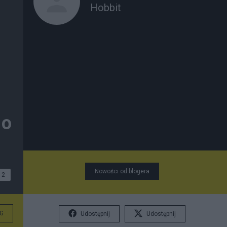
Hobbit
 o
Nowości od blogera
2
G
Udostępnij
Udostępnij