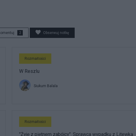
komentuj
2
Obserwuj notkę
Rozmaitości
W Reszlu
Siukum Balala
Rozmaitości
"Żyję z piętnem zabójcy". Sprawca wypadku z Litewką