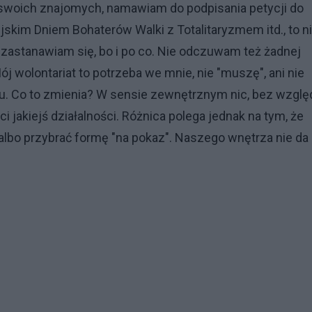
 swoich znajomych, namawiam do podpisania petycji do
skim Dniem Bohaterów Walki z Totalitaryzmem itd., to n
zastanawiam się, bo i po co. Nie odczuwam też żadnej
j wolontariat to potrzeba we mnie, nie "muszę", ani nie
u. Co to zmienia? W sensie zewnętrznym nic, bez wzglę
i jakiejś działalności. Różnica polega jednak na tym, że
lbo przybrać formę "na pokaz". Naszego wnętrza nie da 