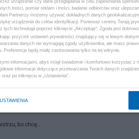
przez urządzenie czy dane przeglądania w celu zapewniania sperson
. Nie ma potrzeby zawracać sobie głowy przeszłością. Czy 
ych treści, pomiar reklam i treści, badanie odbiorców oraz ulepszan
lt bohaterów narodowych nie jest obowiązkowy. Ja jed
fani Partnerzy możemy używać dokładnych danych geolokalizacyjn
iem, w kompletnym oderwaniu od przeszłości. Nie
tykę urządzenia do celów identyfikacji. Ponieważ cenimy Twoją pry
z tych technologii poprzez kliknięcie „Akceptuję”. Zgoda jest dobro
ieńców pod pomnikami. Pamięć o bohaterach, to nie
ikając przycisk ustawień prywatności znajdujący się w lewym dolny
pokaz tylko, bo wypada, bo rocznica, bo trzeba się pokaza
etwarzania danych nie wymagają zgody użytkownika, ale masz prawo 
. Preferencje będą miały zastosowania tylko na tej witrynie.
ym sercu i we własnej duszy, jak coś nierozerwalnie
ieć, że z tego się wywodzimy, że to nasze korzenie. Pos
szymi informacjami, abyś mógł świadomie i komfortowo korzystać z
gółowe informacje dotyczące przetwarzania Twoich danych znajdzi
ią o tym, że nawet w najpodlejszych warunkach można
s
oraz po kliknięciu w „Ustawienia”.
 stając przed plutonem egzekucyjnym można umierać z
wet jeśli fakty, wydają się świadczyć o czymś zupełnie
USTAWIENIA
istrzu, bo chcę…