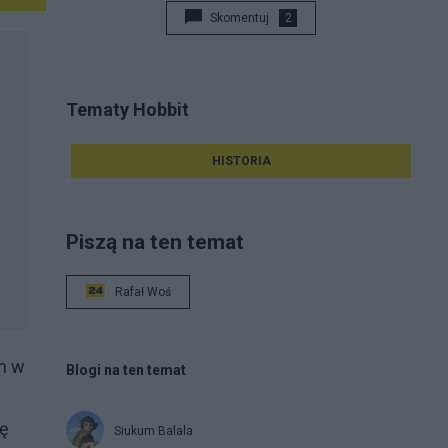
Skomentuj
2
Tematy Hobbit
HISTORIA
Piszą na ten temat
Rafał Woś
m w
Blogi na ten temat
ję
Siukum Balala