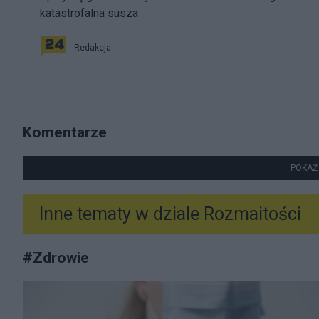
katastrofalna susza
Redakcja
Komentarze
POKAŻ
Inne tematy w dziale
Rozmaitości
#
Zdrowie