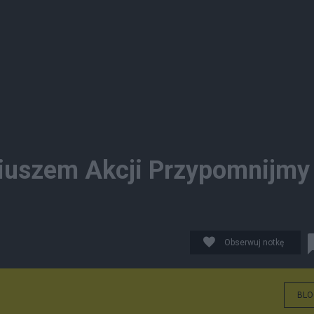
riuszem Akcji Przypomnijmy
Obserwuj notkę
BLO