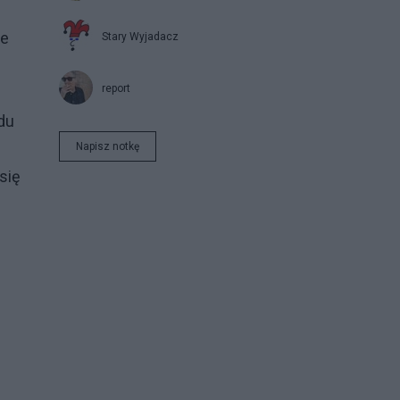
ie
Stary Wyjadacz
report
du
Napisz notkę
się