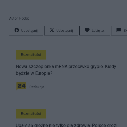
Autor: Hobbit
Udostępnij
Udostępnij
Lubię to!
S
Rozmaitości
Nowa szczepionka mRNA przeciwko grypie. Kiedy
będzie w Europie?
Redakcja
Rozmaitości
Upały są groźne nie tylko dla zdrowia. Polsce grozi